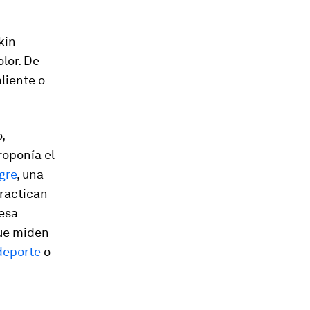
kin
lor. De
aliente o
,
roponía el
gre
, una
practican
resa
ue miden
 deporte
o