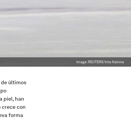
Image:
REUTERS/Ints Kalnins
 de últimos
rpo
 piel, han
o crece con
ueva forma