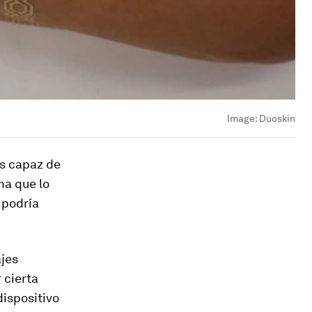
Image:
Duoskin
es
capaz de
ma que lo
 podría
ajes
 cierta
dispositivo