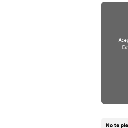
Acep
Es
No te pi