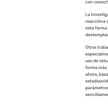
con conect
La investi
reacciona c
esta forma 
destempla
Otros traba
especialmen
uso de tatu
forma más 
ahora, bas
estadounid
parámetros
sencillamen