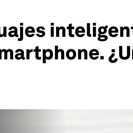
uajes intelige
smartphone. ¿U