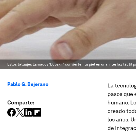
Estos tatuajes llamados ‘Duoskin’ convierten tu piel en una interfaz táctil
Pablo G. Bejerano
La tecnolog
pasos que e
Comparte:
humano. Los
creado toda
los años. 
de integra