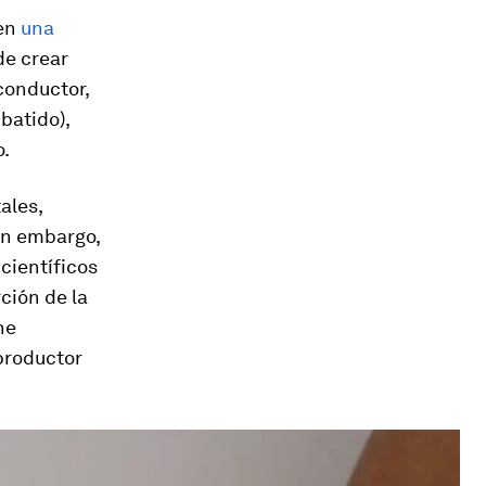
 en
una
de crear
conductor,
batido),
o.
ales,
in embargo,
científicos
ción de la
ne
productor