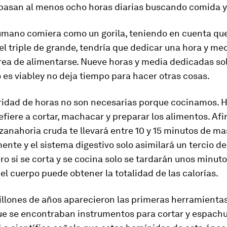
pasan al menos ocho horas diarias buscando comida 
humano comiera como un gorila, teniendo en cuenta qu
el triple de grande, tendría que dedicar una hora y m
area de alimentarse. Nueve horas y media dedicadas sol
 es viabley no deja tiempo para hacer otras cosas.
ridad de horas no son necesarias porque cocinamos. 
efiere a cortar, machacar y preparar los alimentos. Af
anahoria cruda te llevará entre 10 y 15 minutos de ma
nte y el sistema digestivo solo asimilará un tercio de
ero si se corta y se cocina solo se tardarán unos minut
el cuerpo puede obtener la totalidad de las calorías.
llones de años aparecieron las primeras herramientas
que se encontraban instrumentos para cortar y espachu