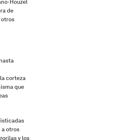
ano-Houzel
ora de
 otros
 hasta
la corteza
 misma que
reas
fisticadas
 a otros
orilas y los