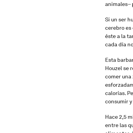
animales– 
Si un ser 
cerebro es 
éste a la t
cada día no
Esta barba
Houzel se r
comer una z
esforzadame
calorías. P
consumir y 
Hace 2,5 mi
entre las 