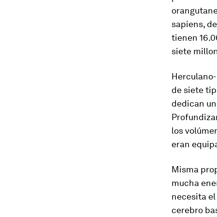
orangutane
sapiens, d
tienen 16.0
siete millo
Herculano
de siete ti
dedican un 
Profundizan
los volúmen
eran equipa
Misma propo
mucha ener
necesita el
cerebro ba