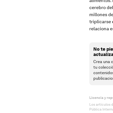
alimentos. 
cerebro del
millones d
triplicarse
relaciona e
No te pi
actualiz
Crea una c
tu colecci
contenido
publicacio
Licencia y rep
Los artículos 
Pública Inter