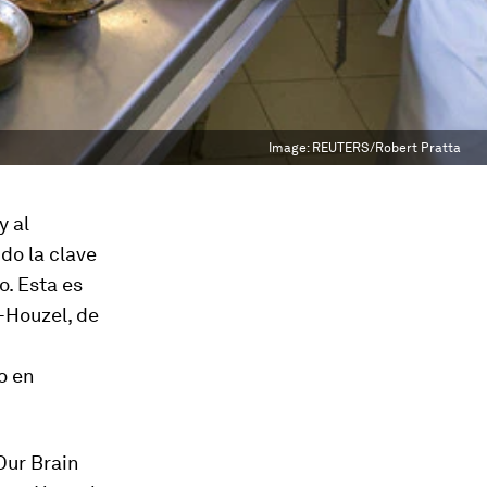
Image:
REUTERS/Robert Pratta
y al
do la clave
o. Esta es
-Houzel, de
o en
Our Brain