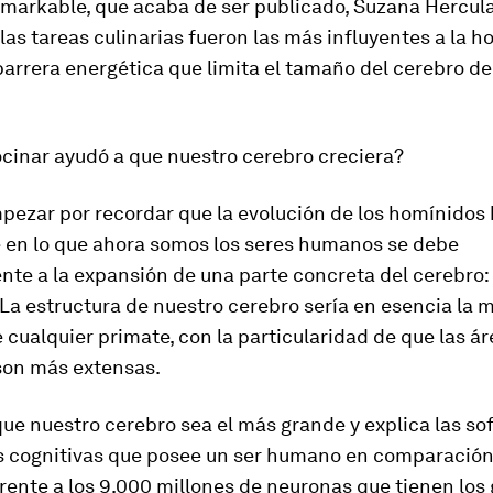
arkable, que acaba de ser publicado, Suzana Hercul
las tareas culinarias fueron las más influyentes a la h
barrera energética que limita el tamaño del cerebro de
cinar ayudó a que nuestro cerebro creciera?
pezar por recordar que la evolución de los homínidos
e en lo que ahora somos los seres humanos se debe
te a la expansión de una parte concreta del cerebro: 
 La estructura de nuestro cerebro sería en esencia la
e cualquier primate, con la particularidad de que las á
 son más extensas.
ue nuestro cerebro sea el más grande y explica las so
s cognitivas que posee un ser humano en comparación
rente a los 9.000 millones de neuronas que tienen los g