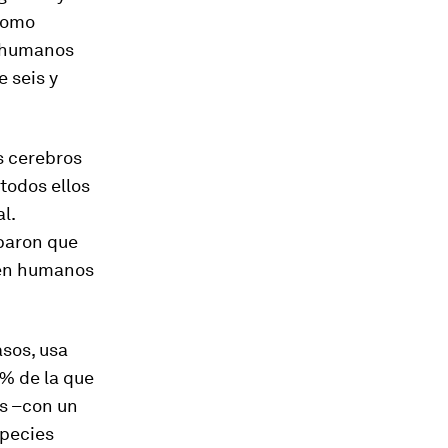
homo
s humanos
e seis y
s cerebros
todos ellos
l.
obaron que
l en humanos
asos, usa
% de la que
as –con un
species