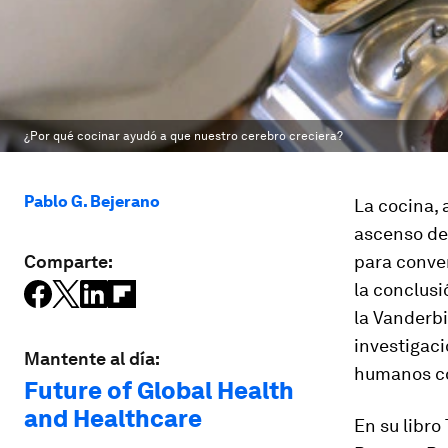
¿Por qué cocinar ayudó a que nuestro cerebro creciera?
Pablo G. Bejerano
La cocina, 
ascenso de 
Comparte:
para conver
la conclus
la Vanderbi
investigaci
Mantente al día:
humanos co
Future of Global Health
and Healthcare
En su libr