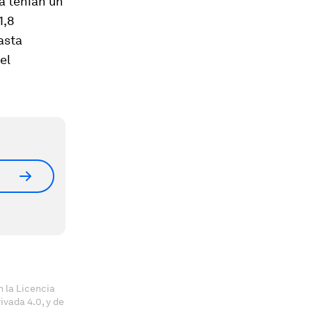
a tenían un
1,8
asta
el
 la Licencia
vada 4.0, y de