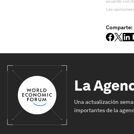
acuerdo con n
Las opiniones 
Comparte:
La Agen
Una actualización sema
importantes de la agend