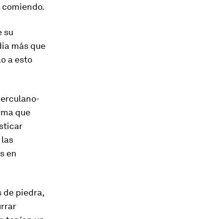
y comiendo.
e su
edia más que
o a esto
Herculano-
irma que
sticar
 las
os en
 de piedra,
rrar