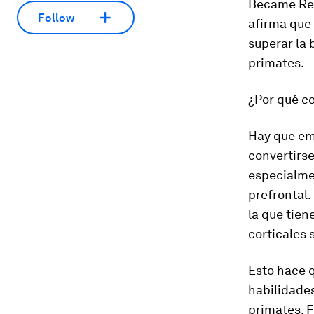
Became Rem
Follow
afirma que 
superar la 
primates.
¿Por qué co
Hay que em
convertirs
especialmen
prefrontal.
la que tien
corticales
Esto hace q
habilidade
primates. F