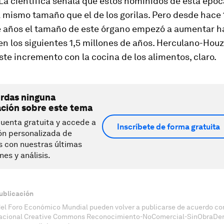
La científica señala que estos homínidos de esta époc
 mismo tamaño que el de los gorilas. Pero desde hace 
e años el tamaño de este órgano empezó a aumentar h
 en los siguientes 1,5 millones de años. Herculano-Houz
ste incremento con la cocina de los alimentos, claro.
erdas ninguna
ación sobre este tema
uenta gratuita y accede a
Inscríbete de forma gratuita
ón personalizada de
s con nuestras últimas
nes y análisis.
ublicación
del Foro Económico Mundial pueden volver a publicarse de acuerdo con
nacional Creative Commons Reconocimiento-NoComercial-SinObraDeri