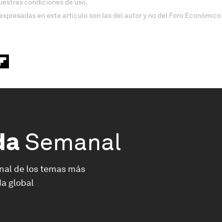
uestras condiciones de uso.
expresadas en este artículo son las del autor y no del Foro Económico
da
Semanal
nal de los temas más
a global