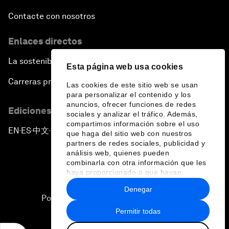
Contacte con nosotros
Enlaces directos
La sostenibilidad en el Foro
Esta página web usa cookies
Carreras profesionales
Las cookies de este sitio web se usan
para personalizar el contenido y los
anuncios, ofrecer funciones de redes
Ediciones en otros idiomas
sociales y analizar el tráfico. Además,
compartimos información sobre el uso
EN
ES
中文
日本語
▪
▪
▪
que haga del sitio web con nuestros
partners de redes sociales, publicidad y
análisis web, quienes pueden
combinarla con otra información que les
haya proporcionado o que hayan
recopilado a partir del uso que haya
Denegar
hecho de sus servicios.
Política de privacidad y normas de uso
Permitir todas
Sitemap