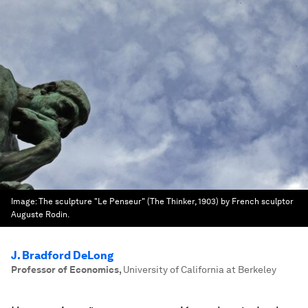
Image:
The sculpture "Le Penseur" (The Thinker, 1903) by French sculptor
Auguste Rodin.
J. Bradford DeLong
Professor of Economics
,
University of California at Berkeley