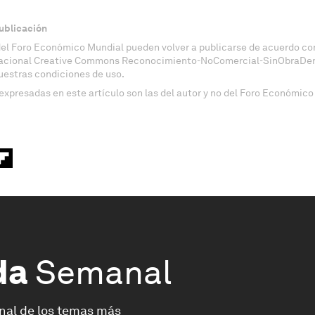
ublicación
del Foro Económico Mundial pueden volver a publicarse de acuerdo con
nacional Creative Commons Reconocimiento-NoComercial-SinObraDeri
uestras condiciones de uso.
expresadas en este artículo son las del autor y no del Foro Económico
da
Semanal
nal de los temas más