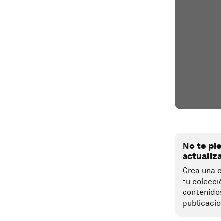
No te pi
actualiz
Crea una c
tu colecci
contenido
publicacio