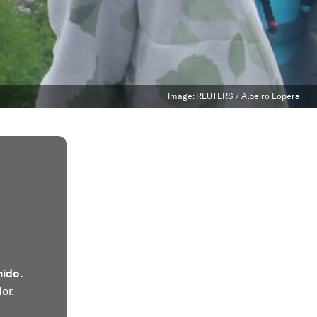
Image:
REUTERS / Albeiro Lopera
nido.
or.