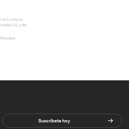
 la Licencia
vada 4.0, y de
 Mundial.
Suscríbete hoy