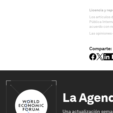
Licencia y rep
Los artículos 
Pública Inter
acuerdo con n
Las opiniones 
Comparte:
La Agen
Una actualización sema