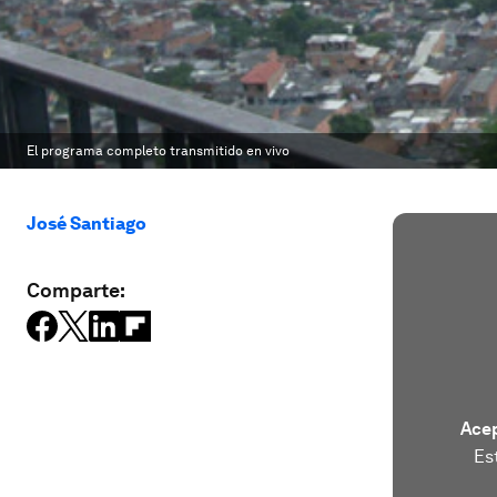
El programa completo transmitido en vivo
José Santiago
Comparte:
Acep
Es