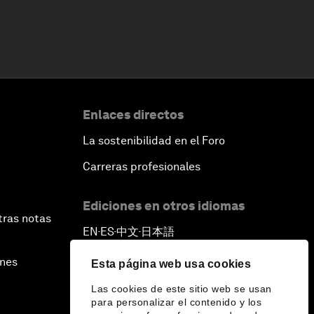
Enlaces directos
La sostenibilidad en el Foro
Carreras profesionales
Ediciones en otros idiomas
tras notas
EN
ES
中文
日本語
▪
▪
▪
ines
Esta página web usa cookies
Las cookies de este sitio web se usan
para personalizar el contenido y los