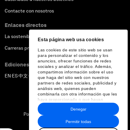
Contacte con nosotros
Enlaces directos
La sostenibilidad en el Foro
Esta página web usa cookies
Carreras profesionales
Las cookies de este sitio web se usan
para personalizar el contenido y los
anuncios, ofrecer funciones de redes
Ediciones en otros idiomas
sociales y analizar el tráfico. Además,
compartimos información sobre el uso
EN
ES
中文
日本語
▪
▪
▪
que haga del sitio web con nuestros
partners de redes sociales, publicidad y
análisis web, quienes pueden
combinarla con otra información que les
haya proporcionado o que hayan
recopilado a partir del uso que haya
Denegar
hecho de sus servicios.
Política de privacidad y normas de uso
Permitir todas
Sitemap