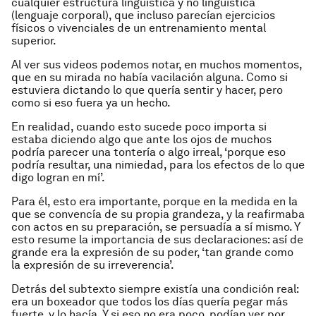
cualquier estructura lingüística y no lingüística
(lenguaje corporal), que incluso parecían ejercicios
físicos o vivenciales de un entrenamiento mental
superior.
Al ver sus videos podemos notar, en muchos momentos,
que en su mirada no había vacilación alguna. Como si
estuviera dictando lo que quería sentir y hacer, pero
como si eso fuera ya un hecho.
En realidad, cuando esto sucede poco importa si
estaba diciendo algo que ante los ojos de muchos
podría parecer una tontería o algo irreal, ‘porque eso
podría resultar, una nimiedad, para los efectos de lo que
digo logran en mí’.
Para él, esto era importante, porque en la medida en la
que se convencía de su propia grandeza, y la reafirmaba
con actos en su preparación, se persuadía a sí mismo. Y
esto resume la importancia de sus declaraciones: así de
grande era la expresión de su poder, ‘tan grande como
la expresión de su irreverencia’.
Detrás del subtexto siempre existía una condición real:
era un boxeador que todos los días quería pegar más
fuerte, y lo hacía. Y si eso no era poco, podían ver por