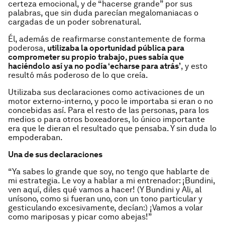
certeza emocional, y de “hacerse grande” por sus
palabras, que sin duda parecían megalomaniacas o
cargadas de un poder sobrenatural.
Él, además de reafirmarse constantemente de forma
poderosa,
utilizaba la oportunidad pública para
comprometer su propio trabajo, pues sabía que
haciéndolo así ya no podía ‘echarse para atrás’
, y esto
resultó más poderoso de lo que creía.
Utilizaba sus declaraciones como activaciones de un
motor externo-interno, y poco le importaba si eran o no
concebidas así. Para el resto de las personas, para los
medios o para otros boxeadores, lo único importante
era que le dieran el resultado que pensaba. Y sin duda lo
empoderaban.
Una de sus declaraciones
“Ya sabes lo grande que soy, no tengo que hablarte de
mi estrategia. Le voy a hablar a mi entrenador: ¡Bundini,
ven aquí, diles qué vamos a hacer! (Y Bundini y Ali, al
unísono, como si fueran uno, con un tono particular y
gesticulando excesivamente, decían:) ¡Vamos a volar
como mariposas y picar como abejas!”