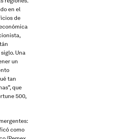
s regiones.
do en el
icios de
s económica
ionista,
tán
siglo. Una
ener un
ento
qué tan
nas”, que
ortune 500,
emergentes:
ificó como
ico (Pemex