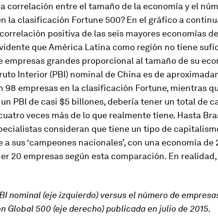
a correlación entre el tamaño de la economía y el nú
 la clasificación Fortune 500? En el gráfico a contin
correlación positiva de las seis mayores economías d
evidente que América Latina como región no tiene sufi
e empresas grandes proporcional al tamaño de su eco
ruto Interior (PBI) nominal de China es de aproximad
n 98 empresas en la clasificación Fortune, mientras 
 un PBI de casi $5 billones, debería tener un total de c
uatro veces más de lo que realmente tiene. Hasta Bras
cialistas consideran que tiene un tipo de capitalism
e a sus ‘campeones nacionales’, con una economía de 2
ner 20 empresas según esta comparación. En realidad
BI nominal (eje izquierdo) versus el número de empresas
ón Global 500 (eje derecho) publicada en julio de 2015.