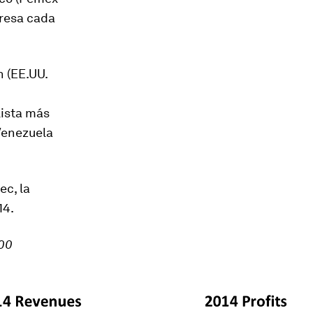
resa cada
n (EE.UU.
lista más
 Venezuela
ec, la
14.
500