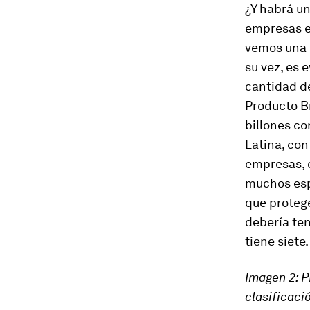
¿Y habrá un
empresas en
vemos una 
su vez, es 
cantidad d
Producto B
billones co
Latina, con
empresas, c
muchos espe
que proteg
debería te
tiene siete.
Imagen 2: P
clasificaci