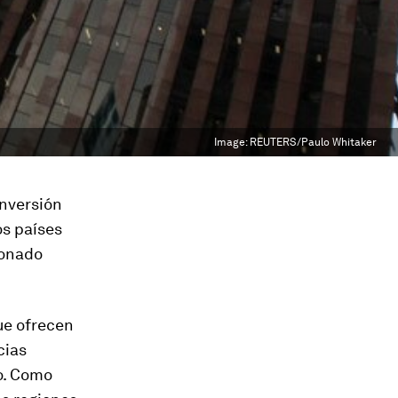
Image:
REUTERS/Paulo Whitaker
inversión
os países
ionado
que ofrecen
cias
o. Como