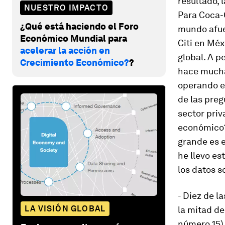
resultado, 
NUESTRO IMPACTO
Para Coca-
¿Qué está haciendo el Foro
mundo afue
Económico Mundial para
Citi en Méx
acelerar la acción en
global. A p
Crecimiento Económico?
?
hace mucha
operando en
de las preg
sector priv
económico? 
grande es e
he llevo es
los datos s
- Diez de 
LA VISIÓN GLOBAL
la mitad de
número 15),