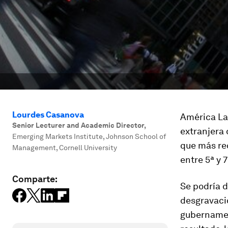
Lourdes Casanova
América Lat
Senior Lecturer and Academic Director
,
extranjera 
Emerging Markets Institute, Johnson School of
que más rec
Management, Cornell University
entre 5ª y 
Comparte:
Se podría d
desgravacio
gubernamen