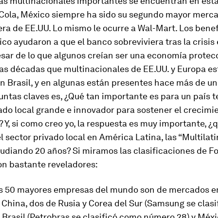
las multinacionales importantes se encuentran en esta
Cola, México siempre ha sido su segundo mayor merca
ra de EE.UU. Lo mismo le ocurre a Wal-Mart. Los benef
ico ayudaron a que el banco sobreviviera tras la crisi
esar de lo que algunos creían ser una economía protecc
s décadas que multinacionales de EE.UU. y Europa es
 Brasil, y en algunas están presentes hace más de un 
untas claves es, ¿Qué tan importante es para un país t
ado local grande e innovador para sostener el crecimi
Y, si como creo yo, la respuesta es muy importante, ¿
l sector privado local en América Latina, las “Multilati
tudiando 20 años? Si miramos las clasificaciones de F
on bastante reveladores:
las 50 mayores empresas del mundo son de mercados 
 China, dos de Rusia y Corea del Sur (Samsung se clas
 Brasil (Petrobras se clasificó como número 28) y Méx