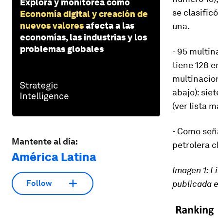
Explora y monitorea cómo
se clasifi
Economía digital y creación de
nuevos valores
afecta a las
una.
economías, las industrias y los
problemas globales
- 95 multin
tiene 128 
multinacion
abajo): sie
(ver lista m
- Como seña
Mantente al día:
petrolera c
América Latina
Imagen 1: L
publicada e
Follow