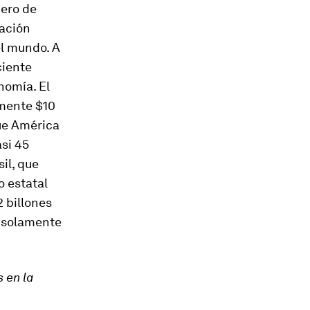
mero de
uación
el mundo. A
ciente
nomía. El
amente $10
que América
asi 45
il, que
o estatal
 billones
, solamente
 en la