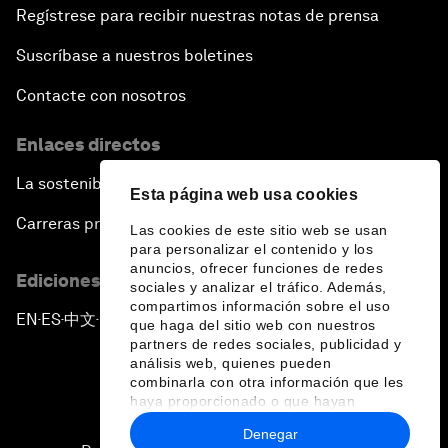
Regístrese para recibir nuestras notas de prensa
Suscríbase a nuestros boletines
Contacte con nosotros
Enlaces directos
La sostenibilidad en el Foro
Esta página web usa cookies
Carreras profesionales
Las cookies de este sitio web se usan
para personalizar el contenido y los
anuncios, ofrecer funciones de redes
Ediciones en otros idiomas
sociales y analizar el tráfico. Además,
compartimos información sobre el uso
EN
ES
中文
日本語
▪
▪
▪
que haga del sitio web con nuestros
partners de redes sociales, publicidad y
análisis web, quienes pueden
combinarla con otra información que les
haya proporcionado o que hayan
recopilado a partir del uso que haya
Denegar
hecho de sus servicios.