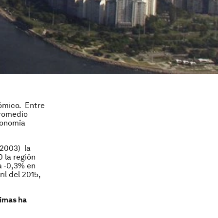
ómico. Entre
promedio
Economía
-2003) la
 la región
a -0,3% en
il del 2015,
rimas ha