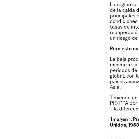
La región se
de la caída 
principales 
condiciones 
tasas de int
recuperación
un riesgo de 
Pero esto no 
La baja prod
minimizar la
períodos de
global, con 
países avanz
Asia.
Teniendo en 
PIB PPA por 
– la diferen
Imagen 1. Pr
Unidos, 198