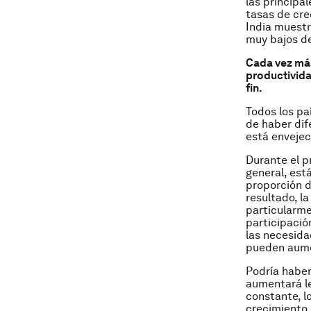
las principa
tasas de cre
India muestr
muy bajos de
Cada vez má
productivida
fin.
Todos los pa
de haber dif
está envejec
Durante el p
general, est
proporción d
resultado, l
particularme
participació
las necesida
pueden aume
Podría haber
aumentará le
constante, l
crecimiento