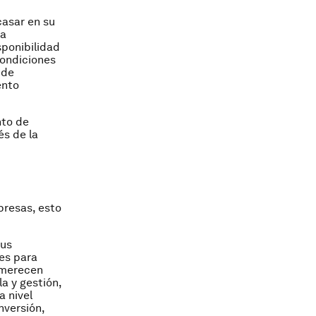
casar en su
la
sponibilidad
condiciones
 de
ento
nto de
és de la
presas, esto
sus
es para
 merecen
a y gestión,
a nivel
nversión,