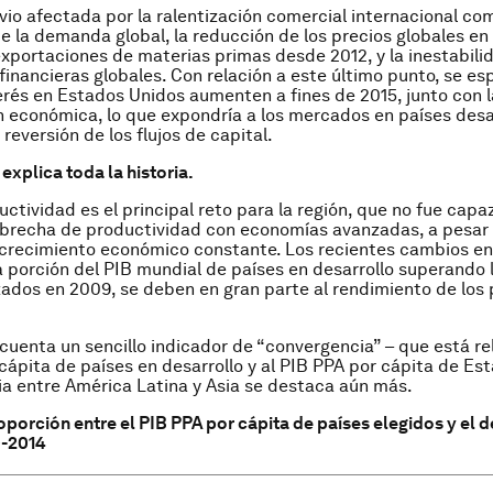
 vio afectada por la ralentización comercial internacional co
de la demanda global, la reducción de los precios globales en 
exportaciones de materias primas desde 2012, y la inestabili
financieras globales. Con relación a este último punto, se es
erés en Estados Unidos aumenten a fines de 2015, junto con l
 económica, lo que expondría a los mercados en países desa
reversión de los flujos de capital.
explica toda la historia.
uctividad es el principal reto para la región, que no fue capa
 brecha de productividad con economías avanzadas, a pesar 
 crecimiento económico constante. Los recientes cambios en
la porción del PIB mundial de países en desarrollo superando l
ados en 2009, se deben en gran parte al rendimiento de los 
cuenta un sencillo indicador de “convergencia” – que está re
cápita de países en desarrollo y al PIB PPA por cápita de Es
cia entre América Latina y Asia se destaca aún más.
oporción entre el PIB PPA por cápita de países elegidos y el 
0-2014