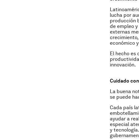
Latinoaméric
lucha por au
producción b
de empleo y 
externas men
crecimiento,
económico y 
El hecho es
productivida
innovación.
Cuidado con 
La buena not
se puede hac
Cada país la
embotellami
ayudar a rea
especial ate
y tecnología.
gubernamenta