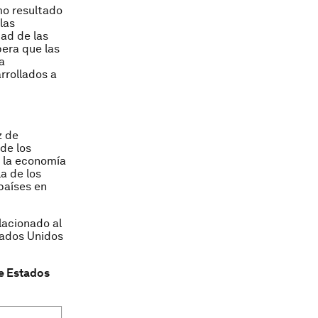
mo resultado
las
dad de las
pera que las
a
rrollados a
z de
de los
 la economía
a de los
países en
lacionado al
tados Unidos
de Estados