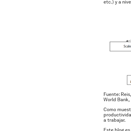
etc.) y a niv
Fuente: Reis,
World Bank
Como muestra
productivida
a trabajar.
Este blog es