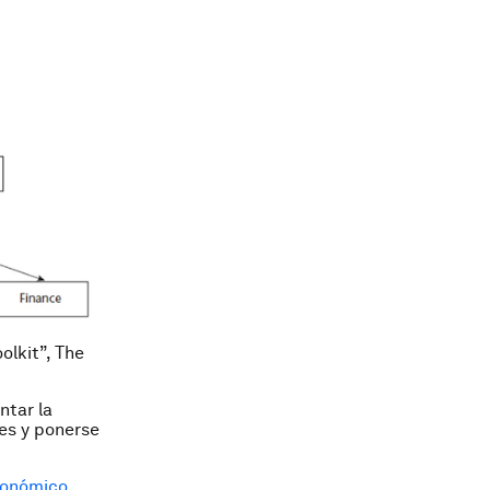
olkit”, The
ntar la
es y ponerse
conómico