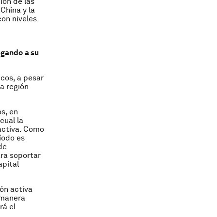
ión de las
China y la
on niveles
egando a su
cos, a pesar
a región
s, en
cual la
nactiva. Como
íodo es
de
ara soportar
apital
ón activa
 manera
rá el