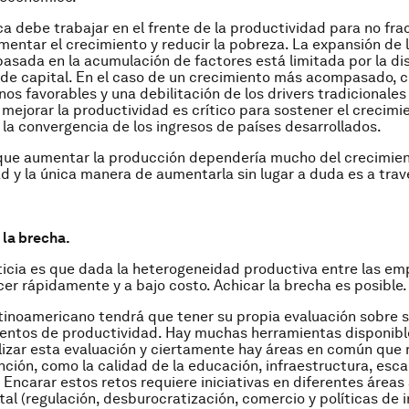
a debe trabajar en el frente de la productividad para no fra
mentar el crecimiento y reducir la pobreza. La expansión de 
asada en la acumulación de factores está limitada por la di
de capital. En el caso de un crecimiento más acompasado, 
os favorables y una debilitación de los drivers tradicionales
 mejorar la productividad es crítico para sostener el crecimi
la convergencia de los ingresos de países desarrollados.
 que aumentar la producción dependería mucho del crecimie
d y la única manera de aumentarla sin lugar a duda es a trav
la brecha.
icia es que dada la heterogeneidad productiva entre las em
er rápidamente y a bajo costo. Achicar la brecha es posible.
tinoamericano tendrá que tener su propia evaluación sobre 
entos de productividad. Hay muchas herramientas disponibl
lizar esta evaluación y ciertamente hay áreas en común que
nción, como la calidad de la educación, infraestructura, escal
 Encarar estos retos requiere iniciativas en diferentes áreas 
l (regulación, desburocratización, comercio y políticas de i