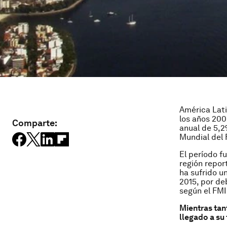
América Lati
los años 200
Comparte:
anual de 5,2
Mundial del 
El período f
región repor
ha sufrido u
2015, por deb
según el FMI
Mientras tan
llegado a su 