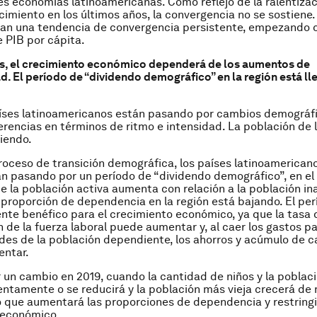
les economías latinoamericanas. Como reflejo de la ralentizac
cimiento en los últimos años, la convergencia no se sostiene. 
an una tendencia de convergencia persistente, empezando c
 PIB por cápita.
s, el crecimiento económico dependerá de los aumentos de
d. El período de “dividendo demográfico” en la región está ll
íses latinoamericanos están pasando por cambios demográfi
erencias en términos de ritmo e intensidad. La población de l
iendo.
roceso de transición demográfica, los países latinoamericano
án pasando por un período de “dividendo demográfico”, en el 
e la población activa aumenta con relación a la población i
a proporción de dependencia en la región está bajando. El per
nte benéfico para el crecimiento económico, ya que la tasa 
n de la fuerza laboral puede aumentar y, al caer los gastos p
des de la población dependiente, los ahorros y acúmulo de c
ntar.
 un cambio en 2019, cuando la cantidad de niños y la poblaci
ntamente o se reducirá y la población más vieja crecerá de
o que aumentará las proporciones de dependencia y restringi
 económico.