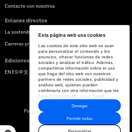
Contacte con nosotros
Enlaces directos
La sostenibilidad en el Foro
Esta página web usa cookies
Carreras profesionales
Las cookies de este sitio web se usan
para personalizar el contenido y los
anuncios, ofrecer funciones de redes
Ediciones en otros idiomas
sociales y analizar el tráfico. Además,
compartimos información sobre el uso
EN
ES
中文
日本語
▪
▪
▪
que haga del sitio web con nuestros
partners de redes sociales, publicidad y
análisis web, quienes pueden
combinarla con otra información que les
haya proporcionado o que hayan
recopilado a partir del uso que haya
Denegar
hecho de sus servicios.
Política de privacidad y normas de uso
Permitir todas
Sitemap
Personalizar