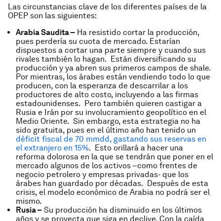
Las circunstancias clave de los diferentes países de la
OPEP son las siguientes:
Arabia Saudita –
Ha resistido cortar la producción,
pues perdería su cuota de mercado. Estarían
dispuestos a cortar una parte siempre y cuando sus
rivales también lo hagan. Están diversificando su
producción y ya abren sus primeros campos de
shale
.
Por mientras, los árabes están vendiendo todo lo que
producen, con la esperanza de descarrilar a los
productores de alto costo, incluyendo a las firmas
estadounidenses. Pero también quieren castigar a
Rusia e Irán por su involucramiento geopolítico en el
Medio Oriente. Sin embargo, esta estrategia no ha
sido gratuita, pues en el último año han tenido un
déficit fiscal de 70 mmdd, gastando sus reservas en
el extranjero en 15%
. Esto orillará a hacer una
reforma dolorosa en la que se tendrán que poner en el
mercado algunos de los activos –como frentes de
negocio petrolero y empresas privadas- que los
árabes han guardado por décadas. Después de esta
crisis, el modelo económico de Arabia no podrá ser el
mismo.
Rusia –
Su producción ha disminuido en los últimos
años y se proyecta que siga en declive. Con la caída