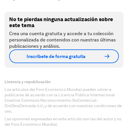
No te pierdas ninguna actualización sobre
este tema
Crea una cuenta gratuita y accede a tu colección
personalizada de contenidos con nuestras últimas
publicaciones y análisis.
Inscríbete de forma gratuita
Licencia y republicación
Los artículos del Foro Económico Mundial pueden volver a
publicarse de acuerdo con la Licencia Pública Internacional
Creative Commons Reconocimiento-NoComercial-
SinObraDerivada 4.0, y de acuerdo con nuestras condiciones de
uso.
Las opiniones expresadas en este artículo son las del autor y no
del Foro Económico Mundial.