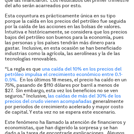
que las financiaron. Los resultados del primer trimestre
del año serán acarreados por esto.
Esta coyuntura es prácticamente única en su tipo
porque la caída en los precios del petróleo fue seguida
por la caída de las acciones en las bolsas de valores.
Intuitiva e históricamente, se considera que los precios
bajos del petróleo son buenos para la economía, pues
las personas y los países tendrán más dinero para
gastar. Inclusive, en esta ocasión se han beneficiado
industrias como la agrícola, las aerolíneas y la de las
tecnologías renovables.
“La regla es que
una caída del 10% en los precios del
petróleo impulsa el crecimiento económico entre 0.1-
0.5%.
En los últimos 18 meses, el precio ha caído en un
75%, pasando de $110 dólares por barril a menos de
$27. Sin embargo, esta vez los beneficios no se ven
seguros.” Inclusive,
las caídas de más del 30% de los
precios del crudo vienen acompañadas
generalmente
por periodos de crecimiento acelerado y mayor costo
de capital. Y esta vez no se espera este escenario.
Este fenómeno ha llamado la atención de financieros y
economistas, que han digerido la sorpresa y se han
dado a la tarea de encontrarle explicaciones. Algunos