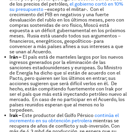
de los precios del petróleo,
el gobierno cortó en 10%
su presupuesto
–excepto el militar-. Con el
crecimiento del PIB en negativos y una fuerte
devaluación del rublo en los últimos meses, pero con
compras sostenidas de oro físico, Moscú está
expuesta a un déficit gubernamental en los próximos
meses. Rusia está usando todos sus argumentos –
financieros, energéticos, geopolíticos- para
convencer a más países afines a sus intereses a que
se unan al Acuerdo.
Irán –
El país está de manteles largos por los nuevos
ingresos generados por la eliminación de las
sanciones estadounidenses y europeas. Su Ministro
de Energía ha dicho que sí están de acuerdo con el
Pacto, pero quieren ser los últimos en entrar; sus
acciones sugieren que será difícil verlos en él. De
hecho, están compitiendo fuertemente con Irak por
ser el país que más está inyectando petróleo nuevo al
mercado. En caso de no participar en el Acuerdo, los
países reunidos esperan que al menos no lo
torpedeen.
Irak –
Este productor del Golfo Pérsico
continúa el
incremento en su obtención petrolera
mientras se
recupera de años de conflicto y sub-inversión. Con
más de 4.3 mbd de producción, se espera que su