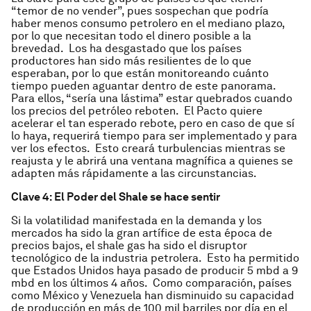
“temor de no vender”, pues sospechan que podría
haber menos consumo petrolero en el mediano plazo,
por lo que necesitan todo el dinero posible a la
brevedad. Los ha desgastado que los países
productores han sido más resilientes de lo que
esperaban, por lo que están monitoreando cuánto
tiempo pueden aguantar dentro de este panorama.
Para ellos, “sería una lástima” estar quebrados cuando
los precios del petróleo reboten. El Pacto quiere
acelerar el tan esperado rebote, pero en caso de que sí
lo haya, requerirá tiempo para ser implementado y para
ver los efectos. Esto creará turbulencias mientras se
reajusta y le abrirá una ventana magnífica a quienes se
adapten más rápidamente a las circunstancias.
Clave 4: El Poder del
Shale
se hace sentir
Si la volatilidad manifestada en la demanda y los
mercados ha sido la gran artífice de esta época de
precios bajos, el
shale gas
ha sido el disruptor
tecnológico de la industria petrolera. Esto ha permitido
que Estados Unidos haya pasado de producir 5 mbd a 9
mbd en los últimos 4 años. Como comparación, países
como México y Venezuela han disminuido su capacidad
de producción en más de 100 mil barriles por día en el