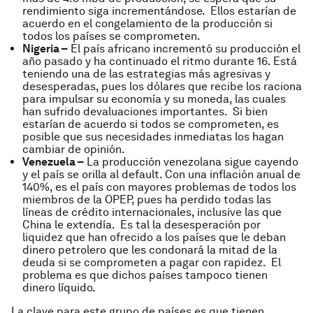
rendimiento siga incrementándose. Ellos estarían de
acuerdo en el congelamiento de la producción si
todos los países se comprometen.
Nigeria –
El país africano incrementó su producción el
año pasado y ha continuado el ritmo durante 16. Está
teniendo una de las estrategias más agresivas y
desesperadas, pues los dólares que recibe los raciona
para impulsar su economía y su moneda, las cuales
han sufrido devaluaciones importantes. Si bien
estarían de acuerdo si todos se comprometen, es
posible que sus necesidades inmediatas los hagan
cambiar de opinión.
Venezuela –
La producción venezolana sigue cayendo
y el país se orilla al
default
. Con una inflación anual de
140%, es el país con mayores problemas de todos los
miembros de la OPEP, pues ha perdido todas las
líneas de crédito internacionales, inclusive las que
China le extendía. Es tal la desesperación por
liquidez que han ofrecido a los países que le deban
dinero petrolero que les condonará la mitad de la
deuda si se comprometen a pagar con rapidez. El
problema es que dichos países tampoco tienen
dinero líquido.
La clave para este grupo de países es que tienen