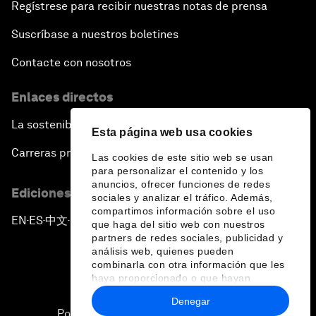
Regístrese para recibir nuestras notas de prensa
Suscríbase a nuestros boletines
Contacte con nosotros
Enlaces directos
La sostenibilidad en el Foro
Esta página web usa cookies
Carreras profesionales
Las cookies de este sitio web se usan
para personalizar el contenido y los
anuncios, ofrecer funciones de redes
Ediciones en otros idiomas
sociales y analizar el tráfico. Además,
compartimos información sobre el uso
EN
ES
中文
日本語
▪
▪
▪
que haga del sitio web con nuestros
partners de redes sociales, publicidad y
análisis web, quienes pueden
combinarla con otra información que les
haya proporcionado o que hayan
recopilado a partir del uso que haya
Denegar
hecho de sus servicios.
Política de privacidad y normas de uso