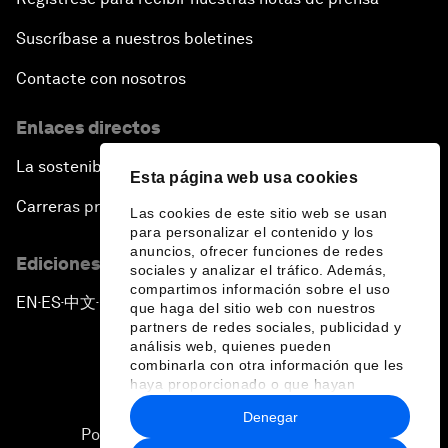
Suscríbase a nuestros boletines
Contacte con nosotros
Enlaces directos
La sostenibilidad en el Foro
Esta página web usa cookies
Carreras profesionales
Las cookies de este sitio web se usan
para personalizar el contenido y los
anuncios, ofrecer funciones de redes
Ediciones en otros idiomas
sociales y analizar el tráfico. Además,
compartimos información sobre el uso
EN
ES
中文
日本語
▪
▪
▪
que haga del sitio web con nuestros
partners de redes sociales, publicidad y
análisis web, quienes pueden
combinarla con otra información que les
haya proporcionado o que hayan
recopilado a partir del uso que haya
Denegar
hecho de sus servicios.
Política de privacidad y normas de uso