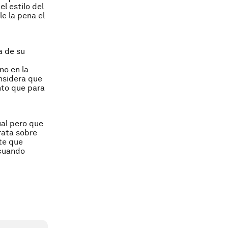
l estilo del
le la pena el
a de su
no en la
nsidera que
nto que para
ual pero que
rata sobre
nte que
 cuando