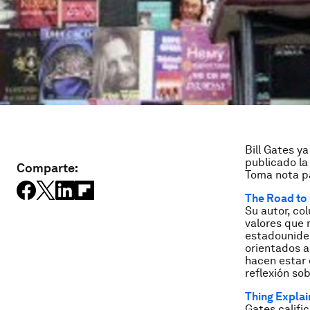
Bill Gates y
publicado la
Comparte:
Toma nota pa
The Road to
Su autor, co
valores que 
estadouniden
orientados a
hacen estar 
reflexión sob
Thing Explai
Gates califi