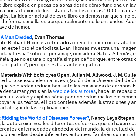
e libro explica en pocas palabras desde cómo funciona un lava
pia constitución de los Estados Unidos con las 1.000 palabr
glés. La idea principal de este libro es demostrar que si no 
o de forma sencilla es porque realmente no lo entiendes. Ad
lave de humor.
 A Man Divided
, Evan Thomas
nte Richard Nixon es retratado a menudo como un estafador 
 en este libro el periodista Evan Thomas muestra una imag
ada y fresca” sobre el personaje, considera Gates. Además, 
ñala que no es una biografía simpática “porque, entre otras
 antipático”, pero que es bastante empática.
Materials With Both Eyes Open’, Julian M. Allwood, J. M. Cullen
te libro se esconde una investigación de la Universidad de 
que se pueden reducir bastante las emisiones de carbono. Es
 descargar gratis en la
web de los autores
, hace un repaso p
ás utilizados y explica cómo podrían reducirse las emisione
poyar a los textos, el libro contiene además ilustraciones y a
ad al rigor de las explicaciones.
: Ridding the World of Diseases Forever?
, Nancy Leys Stepan
o, la autora explivca los diferentes esfuerzos que se hacen ca
ferentes enfermedades alrededor del mundo, la dificultad de
ración en ellas desde diferentes enfoques. También comenta l