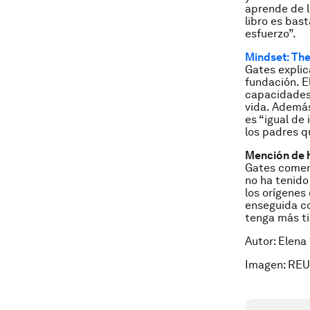
aprende de l
libro es bas
esfuerzo”.
Mindset: Th
Gates explic
fundación. E
capacidades 
vida. Además
es “igual de
los padres qu
Mención de h
Gates coment
no ha tenido
los orígenes
enseguida co
tenga más ti
Autor: Elena
Imagen: REU