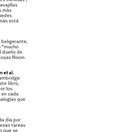
vajillas
as más
puedes
emás está
beligerante,
en “mucho
el dueño de
 cosas Nixon
 et al.
Cambridge
te libro,
or los
s en cada
nalogías que
da día por
 esas tareas
o que se