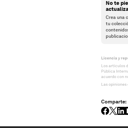
No te pi
actualiz
Crea una c
tu colecci
contenido
publicacio
Licencia y rep
Los artículos 
Pública Inter
acuerdo con n
Las opiniones 
Comparte: