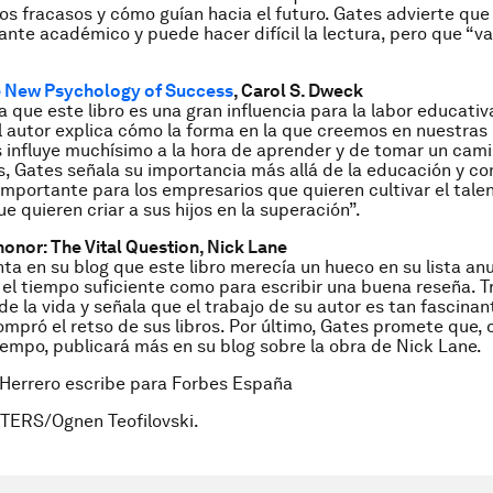
os fracasos y cómo guían hacia el futuro. Gates advierte que e
tante académico y puede hacer difícil la lectura, pero que “va
e New Psychology of Success
, Carol S. Dweck
a que este libro es una gran influencia para la labor educativ
l autor explica cómo la forma en la que creemos en nuestras
influye muchísimo a la hora de aprender y de tomar un cami
, Gates señala su importancia más allá de la educación y co
 importante para los empresarios que quieren cultivar el tale
e quieren criar a sus hijos en la superación”.
onor: The Vital Question, Nick Lane
a en su blog que este libro merecía un hueco en su lista an
 el tiempo suficiente como para escribir una buena reseña. T
 de la vida y señala que el trabajo de su autor es tan fascina
mpró el retso de sus libros. Por último, Gates promete que,
empo, publicará más en su blog sobre la obra de Nick Lane.
 Herrero escribe para Forbes España
TERS/Ognen Teofilovski.