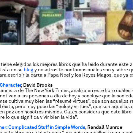
a tiene elegidos los mejores libros que ha leído durante este 
 lista en su
blog
y nosotros te contamos cuáles son y sobre q
ra escribir la carta a Papa Noel y los Reyes Magos, que ya e
 Character
, David Brooks
lumnista de The New York Times, analiza en este libro cuáles 
motivan a las personas a día de hoy y concluye que la socied
se cultiva muy bien las “résumé virtues”, que son aquellos 
l éxito, pero muy poco las “eulogy virtues”, que son aquellas 
en paz con nosotros mismos. Gates considera que este libro
re lo que significa vivir bien la vida”.
ner: Complicated Stuff in Simple Words
, Randall Munroe
ca este libro en su blog como “una guía maravillosa para ment