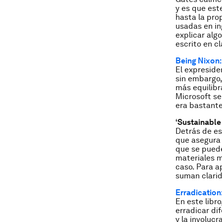
y es que est
hasta la pro
usadas en in
explicar alg
escrito en c
Being Nixon:
El expreside
sin embargo,
más equilibr
Microsoft se
era bastante
‘Sustainable 
Detrás de es
que asegura 
que se puede
materiales m
caso. Para a
suman clarid
Erradication
En este libr
erradicar di
y la involuc