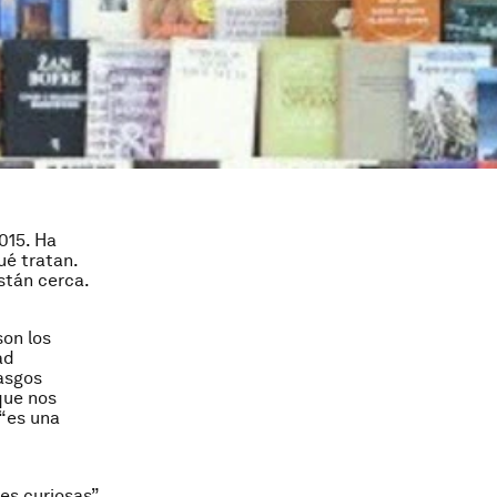
2015. Ha
ué tratan.
stán cerca.
son los
ad
rasgos
que nos
 “es una
es curiosas”,