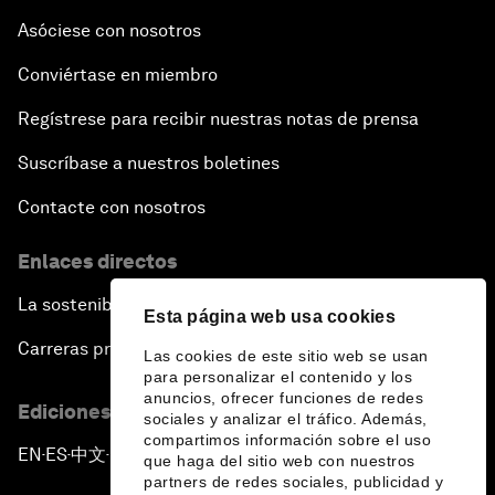
Asóciese con nosotros
Conviértase en miembro
Regístrese para recibir nuestras notas de prensa
Suscríbase a nuestros boletines
Contacte con nosotros
Enlaces directos
La sostenibilidad en el Foro
Esta página web usa cookies
Carreras profesionales
Las cookies de este sitio web se usan
para personalizar el contenido y los
anuncios, ofrecer funciones de redes
Ediciones en otros idiomas
sociales y analizar el tráfico. Además,
compartimos información sobre el uso
EN
ES
中文
日本語
▪
▪
▪
que haga del sitio web con nuestros
partners de redes sociales, publicidad y