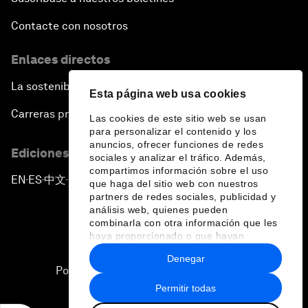
Contacte con nosotros
Enlaces directos
La sostenibilidad en el Foro
Esta página web usa cookies
Carreras profesionales
Las cookies de este sitio web se usan
para personalizar el contenido y los
anuncios, ofrecer funciones de redes
Ediciones en otros idiomas
sociales y analizar el tráfico. Además,
compartimos información sobre el uso
EN
ES
中文
日本語
▪
▪
▪
que haga del sitio web con nuestros
partners de redes sociales, publicidad y
análisis web, quienes pueden
combinarla con otra información que les
haya proporcionado o que hayan
recopilado a partir del uso que haya
Denegar
hecho de sus servicios.
Política de privacidad y normas de uso
Permitir todas
Sitemap