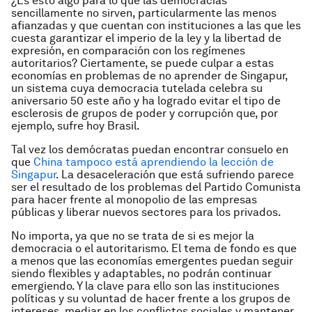
¿Es esto algo para lo que las democracias
sencillamente no sirven, particularmente las menos
afianzadas y que cuentan con instituciones a las que les
cuesta garantizar el imperio de la ley y la libertad de
expresión, en comparación con los regímenes
autoritarios? Ciertamente, se puede culpar a estas
economías en problemas de no aprender de Singapur,
un sistema cuya democracia tutelada celebra su
aniversario 50 este año y ha logrado evitar el tipo de
esclerosis de grupos de poder y corrupción que, por
ejemplo, sufre hoy Brasil.
Tal vez los demócratas puedan encontrar consuelo en
que
China tampoco está aprendiendo la lección de
Singapur
. La desaceleración que está sufriendo parece
ser el resultado de los problemas del Partido Comunista
para hacer frente al monopolio de las empresas
públicas y liberar nuevos sectores para los privados.
No importa, ya que no se trata de si es mejor la
democracia o el autoritarismo. El tema de fondo es que
a menos que las economías emergentes puedan seguir
siendo flexibles y adaptables, no podrán continuar
emergiendo. Y la clave para ello son las instituciones
políticas y su voluntad de hacer frente a los grupos de
intereses, mediar en los conflictos sociales y mantener