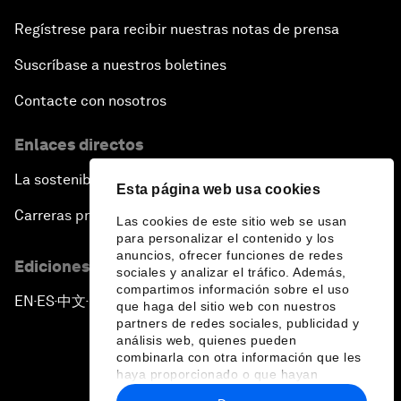
Regístrese para recibir nuestras notas de prensa
Suscríbase a nuestros boletines
Contacte con nosotros
Enlaces directos
La sostenibilidad en el Foro
Esta página web usa cookies
Carreras profesionales
Las cookies de este sitio web se usan
para personalizar el contenido y los
anuncios, ofrecer funciones de redes
Ediciones en otros idiomas
sociales y analizar el tráfico. Además,
compartimos información sobre el uso
EN
ES
中文
日本語
▪
▪
▪
que haga del sitio web con nuestros
partners de redes sociales, publicidad y
análisis web, quienes pueden
combinarla con otra información que les
haya proporcionado o que hayan
recopilado a partir del uso que haya