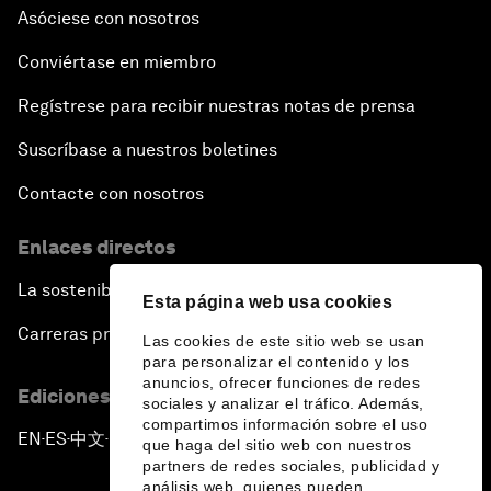
Asóciese con nosotros
Conviértase en miembro
Regístrese para recibir nuestras notas de prensa
Suscríbase a nuestros boletines
Contacte con nosotros
Enlaces directos
La sostenibilidad en el Foro
Esta página web usa cookies
Carreras profesionales
Las cookies de este sitio web se usan
para personalizar el contenido y los
anuncios, ofrecer funciones de redes
Ediciones en otros idiomas
sociales y analizar el tráfico. Además,
compartimos información sobre el uso
EN
ES
中文
日本語
▪
▪
▪
que haga del sitio web con nuestros
partners de redes sociales, publicidad y
análisis web, quienes pueden