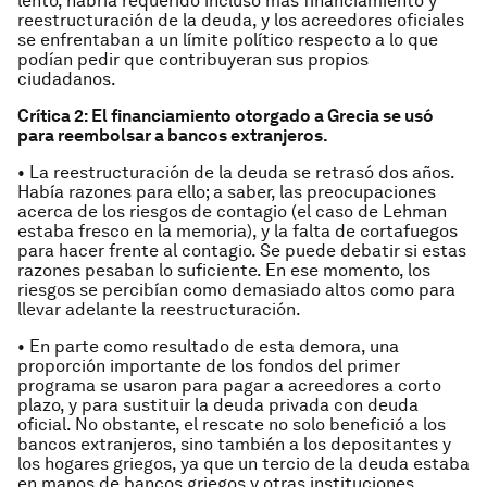
lento, habría requerido incluso más financiamiento y
reestructuración de la deuda, y los acreedores oficiales
se enfrentaban a un límite político respecto a lo que
podían pedir que contribuyeran sus propios
ciudadanos.
Crítica 2: El financiamiento otorgado a Grecia se usó
para reembolsar a bancos extranjeros.
• La reestructuración de la deuda se retrasó dos años.
Había razones para ello; a saber, las preocupaciones
acerca de los riesgos de contagio (el caso de Lehman
estaba fresco en la memoria), y la falta de cortafuegos
para hacer frente al contagio. Se puede debatir si estas
razones pesaban lo suficiente. En ese momento, los
riesgos se percibían como demasiado altos como para
llevar adelante la reestructuración.
• En parte como resultado de esta demora, una
proporción importante de los fondos del primer
programa se usaron para pagar a acreedores a corto
plazo, y para sustituir la deuda privada con deuda
oficial. No obstante, el rescate no solo benefició a los
bancos extranjeros, sino también a los depositantes y
los hogares griegos, ya que un tercio de la deuda estaba
en manos de bancos griegos y otras instituciones