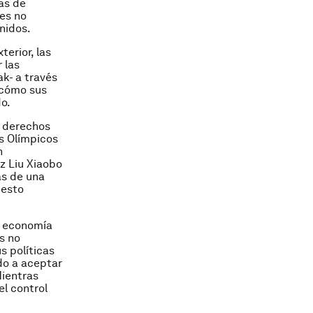
as de
es no
nidos.
erior, las
 las
ak- a través
e cómo sus
o.
s derechos
s Olímpicos
n
z Liu Xiaobo
as de una
 esto
u economía
s no
s políticas
ndo a aceptar
Mientras
el control