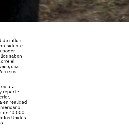
de influir
s presidente
u poder
Ellos saben
orre el
peso, una
Pero sus
recluta
y reparte
rior,
a en realidad
eamericano
ente 10.000
tados Unidos
o.