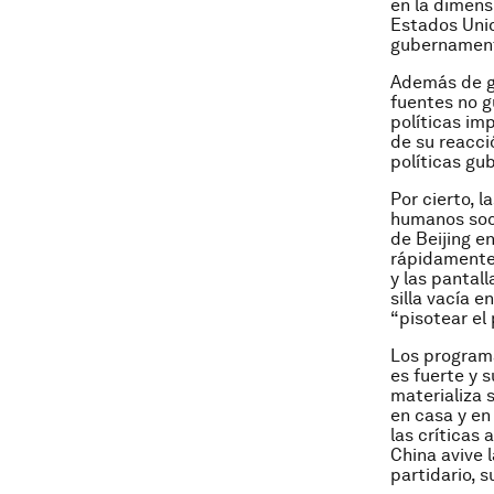
en la dimens
Estados Uni
gubernament
Además de ge
fuentes no 
políticas im
de su reacci
políticas gu
Por cierto, l
humanos soca
de Beijing e
rápidamente 
y las pantal
silla vacía 
“pisotear el
Los programa
es fuerte y 
materializa 
en casa y en
las críticas 
China avive 
partidario, 