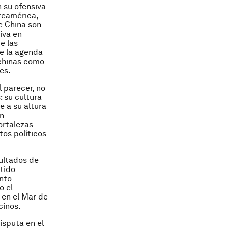
 su ofensiva
teamérica,
e China son
iva en
e las
e la agenda
 chinas como
es.
l parecer, no
: su cultura
e a su altura
on
ortalezas
tos políticos
sultados de
rtido
ento
o el
s en el Mar de
cinos.
isputa en el