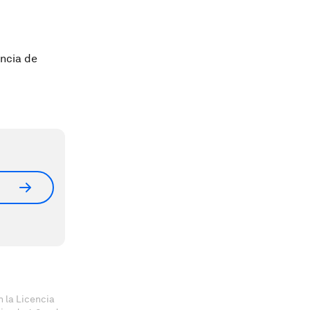
encia de
 la Licencia