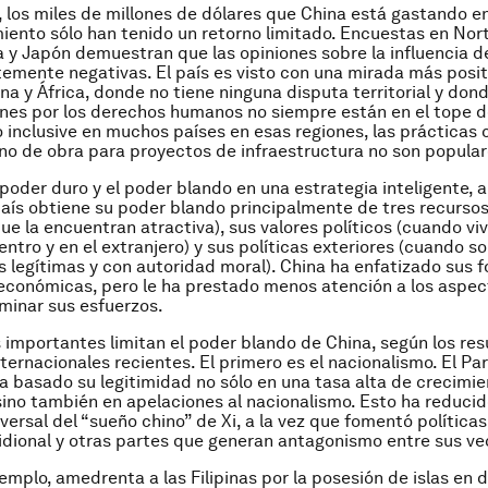
 los miles de millones de dólares que China está gastando en
ento sólo han tenido un retorno limitado. Encuestas en Nor
a y Japón demuestran que las opiniones sobre la influencia d
mente negativas. El país es visto con una mirada más posit
na y África, donde no tiene ninguna disputa territorial y dond
es por los derechos humanos no siempre están en el tope d
o inclusive en muchos países en esas regiones, las prácticas
o de obra para proyectos de infraestructura no son popular
poder duro y el poder blando en una estrategia inteligente, a
 país obtiene su poder blando principalmente de tres recursos
ue la encuentran atractiva), sus valores políticos (cuando viv
entro y en el extranjero) y sus políticas exteriores (cuando s
 legítimas y con autoridad moral). China ha enfatizado sus f
 económicas, pero le ha prestado menos atención a los aspec
minar sus esfuerzos.
 importantes limitan el poder blando de China, según los re
ternacionales recientes. El primero es el nacionalismo. El Pa
 basado su legitimidad no sólo en una tasa alta de crecimi
ino también en apelaciones al nacionalismo. Esto ha reducid
versal del “sueño chino” de Xi, a la vez que fomentó política
idional y otras partes que generan antagonismo entre sus ve
emplo, amedrenta a las Filipinas por la posesión de islas en d