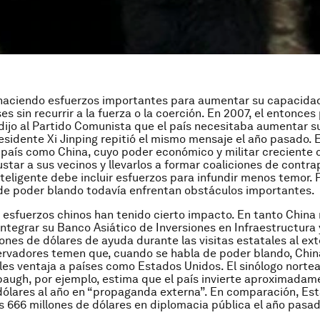
haciendo esfuerzos importantes para aumentar su capacidad 
es sin recurrir a la fuerza o la coerción. En 2007, el entonce
 dijo al Partido Comunista que el país necesitaba aumentar s
residente Xi Jinping repitió el mismo mensaje el año pasado. 
 país como China, cuyo poder económico y militar creciente c
ustar a sus vecinos y llevarlos a formar coaliciones de contra
nteligente debe incluir esfuerzos para infundir menos temor. 
de poder blando todavía enfrentan obstáculos importantes.
s esfuerzos chinos han tenido cierto impacto. En tanto China 
integrar su Banco Asiático de Inversiones en Infraestructura 
ones de dólares de ayuda durante las visitas estatales al exte
rvadores temen que, cuando se habla de poder blando, Chin
les ventaja a países como Estados Unidos. El sinólogo nort
augh, por ejemplo, estima que el país invierte aproximadam
dólares al año en “propaganda externa”. En comparación, Es
 666 millones de dólares en diplomacia pública el año pasad