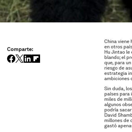
China viene 
en otros país
Comparte:
Hu Jintao le
blando; el p
que, para un
riesgo de as
estrategia i
ambiciones 
Sin duda, lo
países para 
miles de mill
algunos obse
podría sacar
David Shamb
millones de 
gastó apenas