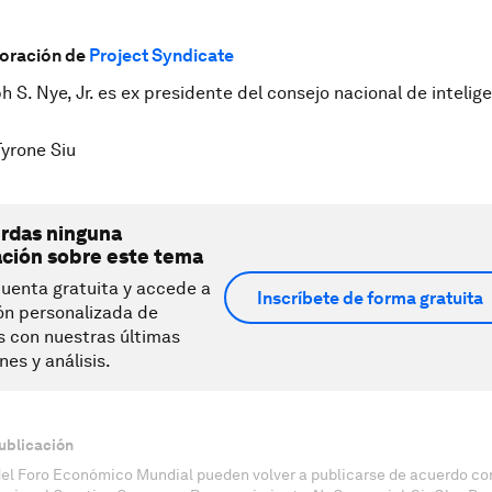
oración de
Project Syndicate
h S. Nye, Jr. es ex presidente del consejo nacional de intelig
yrone Siu
erdas ninguna
ación sobre este tema
uenta gratuita y accede a
Inscríbete de forma gratuita
ón personalizada de
s con nuestras últimas
nes y análisis.
ublicación
del Foro Económico Mundial pueden volver a publicarse de acuerdo con