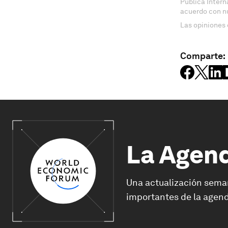
Pública Inter
acuerdo con n
Las opiniones 
Comparte:
La Agen
Una actualización sema
importantes de la agend