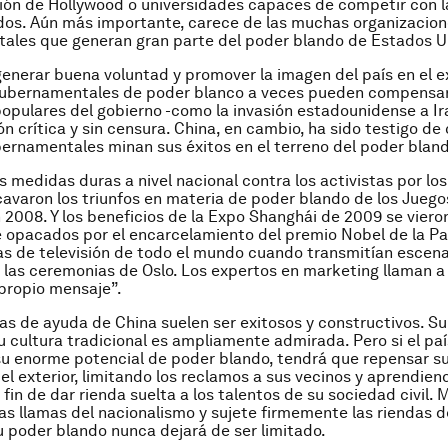
ión de Hollywood o universidades capaces de competir con l
dos. Aún más importante, carece de las muchas organizacion
ales que generan gran parte del poder blando de Estados U
nerar buena voluntad y promover la imagen del país en el ext
gubernamentales de poder blanco a veces pueden compensar
populares del gobierno -como la invasión estadounidense a Ir
ón crítica y sin censura. China, en cambio, ha sido testigo d
bernamentales minan sus éxitos en el terreno del poder bland
as medidas duras a nivel nacional contra los activistas por lo
varon los triunfos en materia de poder blando de los Juego
n 2008. Y los beneficios de la Expo Shanghái de 2009 se viero
opacados por el encarcelamiento del premio Nobel de la Pa
las de televisión de todo el mundo cuando transmitían escen
en las ceremonias de Oslo. Los expertos en marketing llaman a
 propio mensaje”.
s de ayuda de China suelen ser exitosos y constructivos. S
su cultura tradicional es ampliamente admirada. Pero si el paí
su enorme potencial de poder blando, tendrá que repensar su
 el exterior, limitando los reclamos a sus vecinos y aprendie
a fin de dar rienda suelta a los talentos de su sociedad civil. 
las llamas del nacionalismo y sujete firmemente las riendas d
su poder blando nunca dejará de ser limitado.