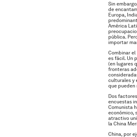
Sin embargo,
de encantami
Europa, Indi
predominante
América Lati
preocupacion
pública. Per
importar man
Combinar el 
es fácil. Un
(en lugares q
fronteras ad
consideradas
culturales y
que pueden 
Dos factores
encuestas in
Comunista ha
económico, s
atractivo uni
la China Mer
China, por ej