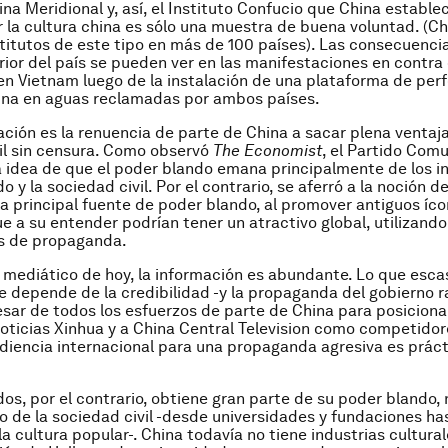
ina Meridional y, así, el Instituto Confucio que China estable
 la cultura china es sólo una muestra de buena voluntad. (Ch
titutos de este tipo en más de 100 países). Las consecuencia
erior del país se pueden ver en las manifestaciones en contra
n Vietnam luego de la instalación de una plataforma de per
ina en aguas reclamadas por ambos países.
tación es la renuencia de parte de China a sacar plena ventaj
il sin censura. Como observó
The Economist
, el Partido Com
 idea de que el poder blando emana principalmente de los in
o y la sociedad civil. Por el contrario, se aferró a la noción d
la principal fuente de poder blando, al promover antiguos íc
ue a su entender podrían tener un atractivo global, utilizan
s de propaganda.
e mediático de hoy, la información es abundante. Lo que esca
e depende de la credibilidad -y la propaganda del gobierno r
pesar de todos los esfuerzos de parte de China para posicionar
oticias Xinhua y a China Central Television como competido
udiencia internacional para una propaganda agresiva es prá
os, por el contrario, obtiene gran parte de su poder blando, 
no de la sociedad civil -desde universidades y fundaciones ha
la cultura popular-. China todavía no tiene industrias cultura