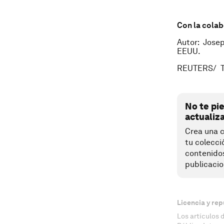
Con la colab
Autor: Josep
EEUU.
REUTERS/ T
No te pi
actualiz
Crea una c
tu colecci
contenido
publicacio
Licencia y rep
Los artículos 