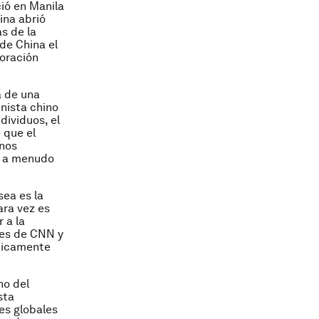
ció en Manila
ina abrió
s de la
 de China el
foración
a de una
unista chino
dividuos, el
e que el
onos
do a menudo
sea es la
ara vez es
 a la
res de CNN y
cticamente
no del
sta
les globales