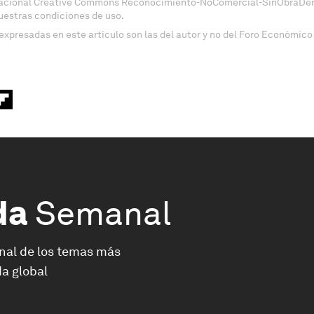
nacional Creative Commons Reconocimiento-NoComercial-SinObraDeri
uestras condiciones de uso.
expresadas en este artículo son las del autor y no del Foro Económico
da
Semanal
nal de los temas más
a global