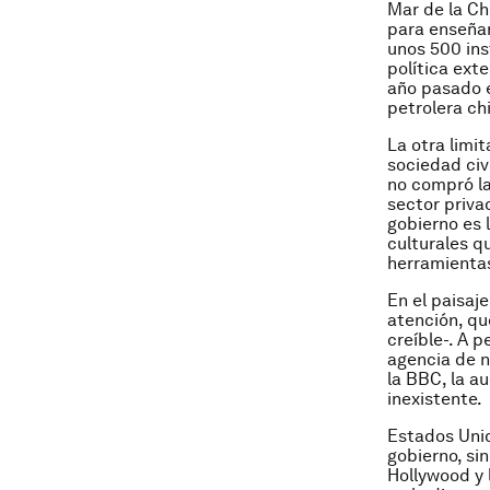
Mar de la Ch
para enseñar
unos 500 ins
política ext
año pasado e
petrolera ch
La otra limi
sociedad civ
no compró la
sector privad
gobierno es 
culturales q
herramienta
En el paisaj
atención, qu
creíble-. A 
agencia de n
la BBC, la a
inexistente.
Estados Unid
gobierno, si
Hollywood y 