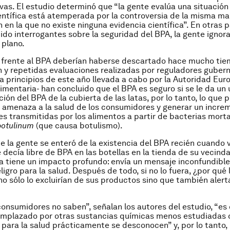
ivas. El estudio determinó que “la gente evalúa una situación 
entífica está atemperada por la controversia de la misma m
 en la que no existe ninguna evidencia científica”. En otras 
do interrogantes sobre la seguridad del BPA, la gente ignora
 plano.
 frente al BPA deberían haberse descartado hace mucho tie
n y repetidas evaluaciones realizadas por reguladores guber
 a principios de este año llevada a cabo por la Autoridad Eu
imentaria- han concluido que el BPA es seguro si se le da un 
ción del BPA de la cubierta de las latas, por lo tanto, lo que
 amenaza a la salud de los consumidores y generar un incre
 transmitidas por los alimentos a partir de bacterias mort
botulinum
(que causa botulismo).
e la gente se enteró de la existencia del BPA recién cuando 
 decía libre de BPA en las botellas en la tienda de su vecinda
a tiene un impacto profundo: envía un mensaje inconfundible
igro para la salud. Después de todo, si no lo fuera, ¿por qué 
no sólo lo excluirían de sus productos sino que también alert
consumidores no saben”, señalan los autores del estudio, “es
eemplazado por otras sustancias químicas menos estudiadas 
 para la salud prácticamente se desconocen” y, por lo tanto