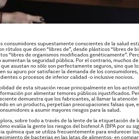
s consumidores supuestamente conscientes de la salud está
n rótulos que dicen “libres de”, desde plásticos “libres de bi
tos “libres de organismos modificados genéticamente”. Pero
o aumentan la seguridad pública. Por el contrario, muchos de
 que asustan no sólo son perfectamente seguros, sino que lo
 en su apuro por satisfacer la demanda de los consumidores,
edientes o procesos de inferior calidad -o inclusive nocivos.
ilidad de esta situación recae principalmente en los activist
formación por alimentar temores públicos injustificados. Pe
ciente demuestra que los fabricantes, al llamar la atención 
ndo en un producto, perpetúan preocupaciones falsas que, e
 consumidores a asumir mayores riesgos para la salud.
plora, sobre todo a través de la lente de la etiquetación de l
mo evalúa la gente los riesgos del bisfenol A (BPA por su sig
ia química que se utiliza frecuentemente para endurecer los
recimiento de bacterias en las latas de alimentos- en compa