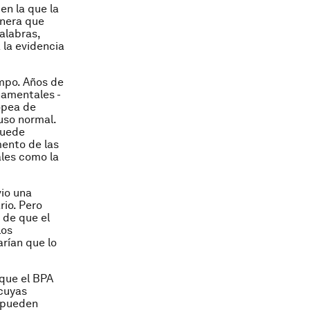
en la que la
anera que
palabras,
 la evidencia
mpo. Años de
namentales -
ropea de
uso normal.
 puede
mento de las
ales como la
vio una
rio. Pero
 de que el
los
arían que lo
 que el BPA
cuyas
, pueden