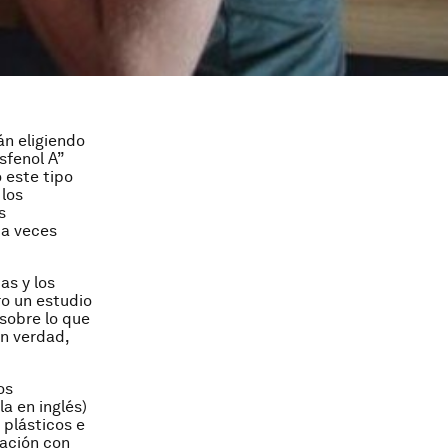
n eligiendo
sfenol A”
 este tipo
 los
s
 a veces
as y los
ro un estudio
sobre lo que
n verdad,
os
la en inglés)
 plásticos e
ración con