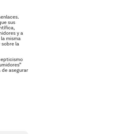
senlaces.
que sus
ntífica,
midores y a
 la misma
 sobre la
cepticismo
sumidores”
a de asegurar