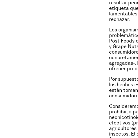
resultar peo
etiqueta que
lamentables”
rechazar.
Los organis
problemático
Post Foods d
y Grape Nuts
consumidores
concretamen
agregadas-. 
ofrecer prod
Por supuesto
los hechos e
están tomand
consumidore
Consideremos
prohibir, a 
neonicotinoi
efectivos (p
agricultores
insectos. El