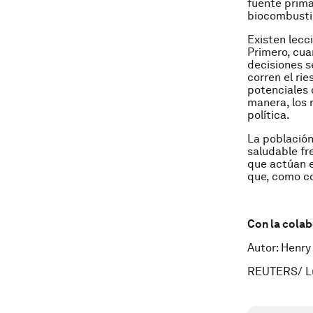
fuente prima
biocombusti
Existen lecc
Primero, cua
decisiones se
corren el ri
potenciales 
manera, los r
política.
La población
saludable fr
que actúan e
que, como co
Con la cola
Autor: Henry 
REUTERS/ Lu