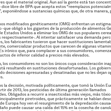
res que el material original. Aun así la gente está tan concen
 dice libre de BPA que acepta estos “reemplazos potencial
, exponiéndose a sustancias químicas que, de otra manera, 
mos modificados genéticamente (OMG) enfrentan un estigma
 -que obligó a los gigantes de la producción de alimentos Gen
e Estados Unidos a eliminar los OMG de sus populares cerea
 respectivamente-. Al intentar satisfacer una demanda perc
, los fabricantes tuvieron que hacer sustituciones lamentab
te, comercializar productos que carecen de algunas vitami
Es irónico que, para complacer a sus consumidores, comenz
uctos de inferior calidad a precios más elevados.
, los consumidores no son los únicos cuya consideración in
stá resultando en sustituciones desafortunadas. Los gobier
o decisiones apresuradas y desatinadas que no les dejan op
s.
 la decisión, motivada políticamente, que tomó la Unión E
partir de 2013, los pesticidas de última generación llamados
des. Obligados a recurrir a insecticidas más viejos, más tóxi
rincipalmente piretroides, que prácticamente se habían desc
 de Europa hoy ven el resurgimiento de la depredación causa
 daño puede causar una caída del 15% en la cosecha de canola