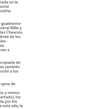
trada en la
mente
podría
 igualmente
eral Mills y
les Cheerios
ibida de los
les -
nas
aran a
apropiada de
nos también
ción a los
uropea de
cos y menos
artado), los
da por los
 este año, la