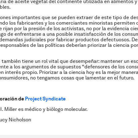
ria de aceite vegetal del continente utilizada en alimentos y
bles.
iones importantes que se pueden extraer de este tipo de de
ndo los fabricantes y los comerciantes minoristas permiten 
 rijan por la presión de los activistas, no por la evidencia cie
esgo de enfrentarse a una posible insatisfacción de los consu
demandas judiciales por fabricar productos defectuosos. De
esponsables de las políticas deberían priorizar la ciencia por
 también tiene un rol vital que desempeñar: mantener un es
ente a los argumentos de supuestos “defensores de los con
n interés propio. Priorizar a la ciencia hoy es la mejor maner
nsumidores, no tengamos cosas que lamentar en el futuro.
boración de
Project Syndicate
I. Miller es médico y biólogo molecular.
cy Nicholson