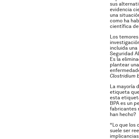
sus alternat
evidencia ci
una situación
como ha habi
científica de
Los temores
investigació
incluida una
Seguridad Al
Es la elimina
plantear una
enfermedades
Clostridium 
La mayoría d
etiqueta que
esta etiquet
BPA es un pel
fabricantes 
han hecho?
“Lo que los 
suele ser r
implicancias