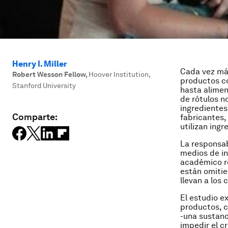
Henry I. Miller
Cada vez má
Robert Wesson Fellow
,
Hoover Institution,
productos co
Stanford University
hasta alimen
de rótulos n
ingredientes
Comparte:
fabricantes,
utilizan ingr
La responsab
medios de in
académico re
están omitie
llevan a los
El estudio ex
productos, có
-una sustanc
impedir el c