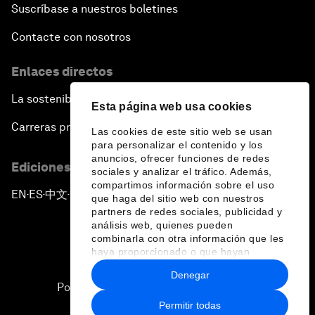
Suscríbase a nuestros boletines
Contacte con nosotros
Enlaces directos
La sostenibilidad en el Foro
Esta página web usa cookies
Carreras profesionales
Las cookies de este sitio web se usan
para personalizar el contenido y los
anuncios, ofrecer funciones de redes
Ediciones en otros idiomas
sociales y analizar el tráfico. Además,
compartimos información sobre el uso
EN
ES
中文
日本語
▪
▪
▪
que haga del sitio web con nuestros
partners de redes sociales, publicidad y
análisis web, quienes pueden
combinarla con otra información que les
haya proporcionado o que hayan
recopilado a partir del uso que haya
Denegar
hecho de sus servicios.
Política de privacidad y normas de uso
Permitir todas
Sitemap