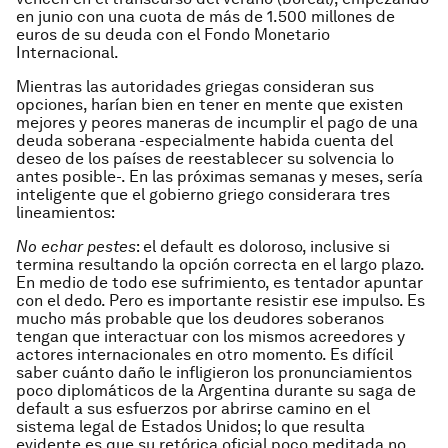
en junio con una cuota de más de 1.500 millones de
euros de su deuda con el Fondo Monetario
Internacional.
Mientras las autoridades griegas consideran sus
opciones, harían bien en tener en mente que existen
mejores y peores maneras de incumplir el pago de una
deuda soberana -especialmente habida cuenta del
deseo de los países de reestablecer su solvencia lo
antes posible-. En las próximas semanas y meses, sería
inteligente que el gobierno griego considerara tres
lineamientos:
No echar pestes
: el default es doloroso, inclusive si
termina resultando la opción correcta en el largo plazo.
En medio de todo ese sufrimiento, es tentador apuntar
con el dedo. Pero es importante resistir ese impulso. Es
mucho más probable que los deudores soberanos
tengan que interactuar con los mismos acreedores y
actores internacionales en otro momento. Es difícil
saber cuánto daño le infligieron los pronunciamientos
poco diplomáticos de la Argentina durante su saga de
default a sus esfuerzos por abrirse camino en el
sistema legal de Estados Unidos; lo que resulta
evidente es que su retórica oficial poco meditada no