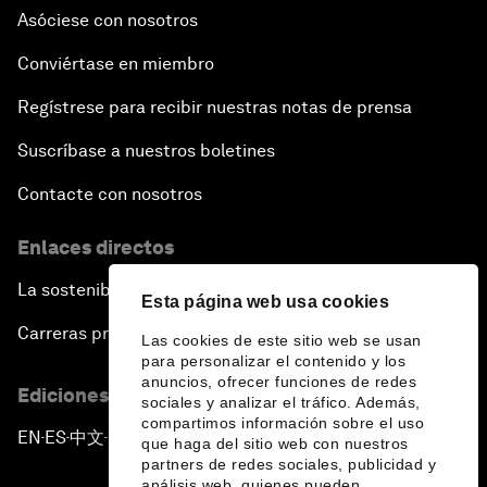
Asóciese con nosotros
Conviértase en miembro
Regístrese para recibir nuestras notas de prensa
Suscríbase a nuestros boletines
Contacte con nosotros
Enlaces directos
La sostenibilidad en el Foro
Esta página web usa cookies
Carreras profesionales
Las cookies de este sitio web se usan
para personalizar el contenido y los
anuncios, ofrecer funciones de redes
Ediciones en otros idiomas
sociales y analizar el tráfico. Además,
compartimos información sobre el uso
EN
ES
中文
日本語
▪
▪
▪
que haga del sitio web con nuestros
partners de redes sociales, publicidad y
análisis web, quienes pueden