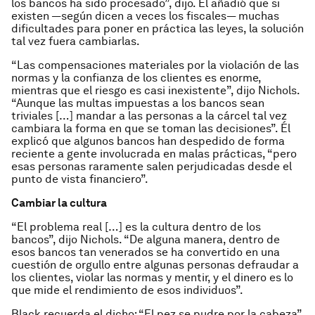
los bancos ha sido procesado”, dijo. Él añadió que si
existen —según dicen a veces los fiscales— muchas
dificultades para poner en práctica las leyes, la solución
tal vez fuera cambiarlas.
“Las compensaciones materiales por la violación de las
normas y la confianza de los clientes es enorme,
mientras que el riesgo es casi inexistente”, dijo Nichols.
“Aunque las multas impuestas a los bancos sean
triviales […] mandar a las personas a la cárcel tal vez
cambiara la forma en que se toman las decisiones”. Él
explicó que algunos bancos han despedido de forma
reciente a gente involucrada en malas prácticas, “pero
esas personas raramente salen perjudicadas desde el
punto de vista financiero”.
Cambiar la cultura
“El problema real […] es la cultura dentro de los
bancos”, dijo Nichols. “De alguna manera, dentro de
esos bancos tan venerados se ha convertido en una
cuestión de orgullo entre algunas personas defraudar a
los clientes, violar las normas y mentir, y el dinero es lo
que mide el rendimiento de esos individuos”.
Black recuerda el dicho: “El pez se pudre por la cabeza”.