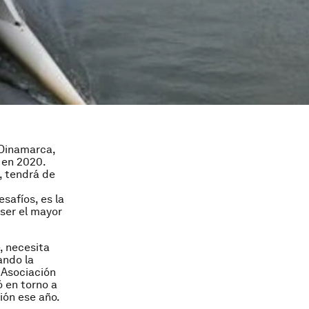
 Dinamarca,
 en 2020.
, tendrá de
safíos, es la
ser el mayor
, necesita
ando la
a Asociación
ó en torno a
ión ese año.