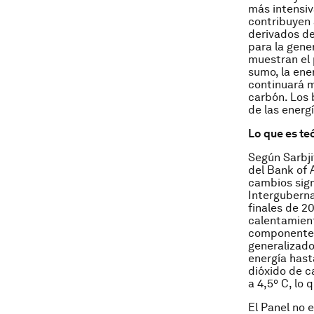
más intensiv
contribuyen 
derivados de
para la gene
muestran el 
sumo, la ener
continuará m
carbón. Los 
de las energ
Lo que es te
Según Sarbji
del Bank of 
cambios sign
Interguberna
finales de 2
calentamien
componentes
generalizado
energía hast
dióxido de c
a 4,5º C, lo 
El Panel no 