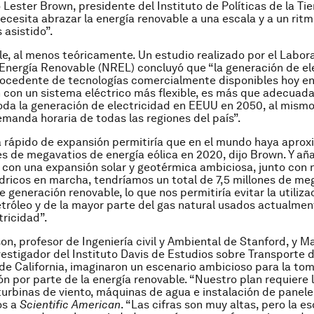
o Lester Brown, presidente del Instituto de Políticas de la Ti
necesita abrazar la energía renovable a una escala y a un ritm
asistido”.
le, al menos teóricamente. Un estudio realizado por el Labor
Energía Renovable (NREL) concluyó que “la generación de el
ocedente de tecnologías comercialmente disponibles hoy en 
con un sistema eléctrico más flexible, es más que adecuada
da la generación de electricidad en EEUU en 2050, al mism
emanda horaria de todas las regiones del país”.
 rápido de expansión permitiría que en el mundo haya apr
es de megavatios de energía eólica en 2020, dijo Brown. Y aña
con una expansión solar y geotérmica ambiciosa, junto con 
dricos en marcha, tendríamos un total de 7,5 millones de me
 generación renovable, lo que nos permitiría evitar la utiliz
etróleo y de la mayor parte del gas natural usados actualme
tricidad”.
n, profesor de Ingeniería civil y Ambiental de Stanford, y M
nvestigador del Instituto Davis de Estudios sobre Transporte d
de California, imaginaron un escenario ambicioso para la tom
ón por parte de la energía renovable. “Nuestro plan requiere l
turbinas de viento, máquinas de agua e instalación de paneles
os a
Scientific American
. “Las cifras son muy altas, pero la e