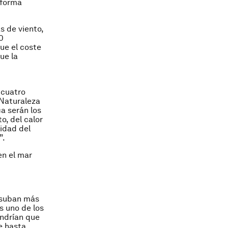
 forma
s de viento,
0
ue el coste
ue la
 cuatro
 Naturaleza
ca serán los
o, del calor
cidad del
”.
en el mar
 suban más
s uno de los
endrían que
e hasta