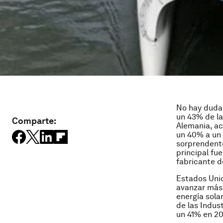
No hay duda
un 43% de la
Comparte:
Alemania, ac
un 40% a un 
sorprendente
principal fu
fabricante d
Estados Unid
avanzar más,
energía sola
de las Indus
un 41% en 2