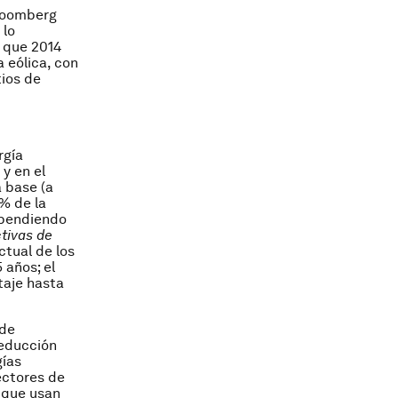
Bloomberg
 lo
é que 2014
 eólica, con
tios de
rgía
y en el
 base (a
1% de la
ependiendo
tivas de
ctual de los
 años; el
taje hasta
 de
reducción
gías
ectores de
s que usan