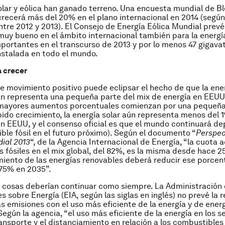
olar y eólica han ganado terreno. Una encuesta mundial de 
crecerá más del 20% en el plano internacional en 2014 (según
tre 2012 y 2013). El Consejo de Energía Eólica Mundial prev
muy bueno en el ámbito internacional también para la energía
ortantes en el transcurso de 2013 y por lo menos 47 gigava
stalada en todo el mundo.
 crecer
e movimiento positivo puede eclipsar el hecho de que la ene
n representa una pequeña parte del mix de energía en EEUU 
mayores aumentos porcentuales comienzan por una pequeña
pido crecimiento, la energía solar aún representa menos del 
n EEUU, y el consenso oficial es que el mundo continuará d
ble fósil en el futuro próximo). Según el documento “
Perspec
ial 2013
“, de la Agencia Internacional de Energía, “la cuota a
 fósiles en el mix global, del 82%, es la misma desde hace 25
miento de las energías renovables deberá reducir ese porcen
 75% en 2035”.
 cosas deberían continuar como siempre. La Administración
s sobre Energía (EIA, según las siglas en inglés) no prevé la 
as emisiones con el uso más eficiente de la energía y de ener
Según la agencia, “el uso más eficiente de la energía en los s
ransporte y el distanciamiento en relación a los combustible