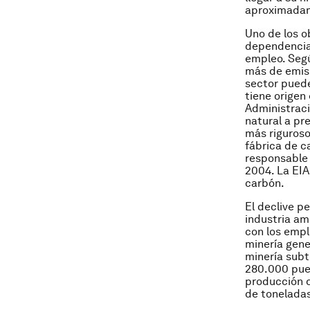
aproximadam
Uno de los o
dependencia 
empleo. Seg
más de emisi
sector puede
tiene origen
Administraci
natural a pr
más riguroso
fábrica de c
responsable 
2004. La EIA
carbón.
El declive p
industria a
con los empl
minería gene
minería subt
280.000 pues
producción d
de tonelada