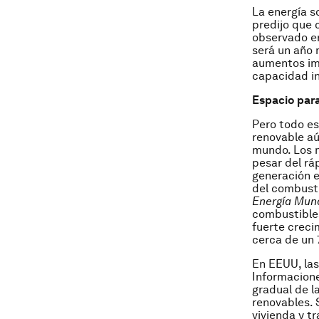
La energía s
predijo que 
observado en
será un año 
aumentos imp
capacidad in
Espacio para
Pero todo es
renovable aú
mundo. Los 
pesar del rá
generación e
del combusti
Energía Mund
combustibles
fuerte creci
cerca de un
En EEUU, las
Informacione
gradual de l
renovables. 
vivienda y t