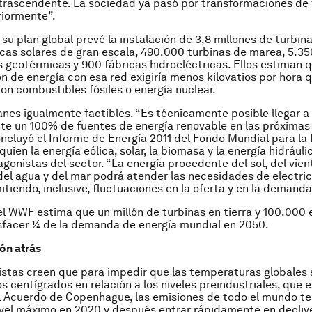
trascendente. La sociedad ya pasó por transformaciones de
riormente”.
su plan global prevé la instalación de 3,8 millones de turbina
cas solares de gran escala, 490.000 turbinas de marea, 5.35
s geotérmicas y 900 fábricas hidroeléctricas. Ellos estiman q
n de energía con esa red exigiría menos kilovatios por hora q
on combustibles fósiles o energía nuclear.
anes igualmente factibles. “Es técnicamente posible llegar a
e un 100% de fuentes de energía renovable en las próximas
ncluyó el Informe de Energía 2011 del Fondo Mundial para la
uien la energía eólica, solar, la biomasa y la energía hidráuli
gonistas del sector. “La energía procedente del sol, del vient
, del agua y del mar podrá atender las necesidades de electri
tiendo, inclusive, fluctuaciones en la oferta y en la demanda
el WWF estima que un millón de turbinas en tierra y 100.000 
sfacer ¼ de la demanda de energía mundial en 2050.
bón atrás
istas creen que para impedir que las temperaturas globales
s centígrados en relación a los niveles preindustriales, que e
l Acuerdo de Copenhague, las emisiones de todo el mundo t
nivel máximo en 2020 y después entrar rápidamente en decliv