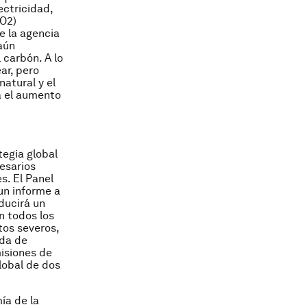
ectricidad,
CO2)
e la agencia
aún
 carbón. A lo
ar, pero
atural y el
a el aumento
tegia global
cesarios
s. El Panel
un informe a
ducirá un
 todos los
os severos,
nda de
misiones de
lobal de dos
ía de la