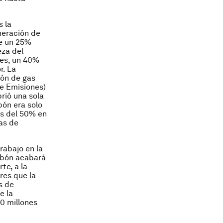
s la
neración de
de un 25%
eza del
nes, un 40%
r. La
ión de gas
de Emisiones)
rió una sola
bón era solo
ás del 50% en
as de
rabajo en la
rbón acabará
te, a la
res que la
s de
e la
0 millones