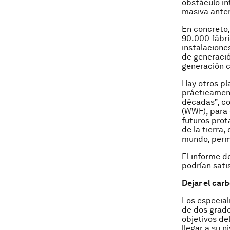
obstáculo in
masiva ante
En concreto, 
90.000 fábri
instalacione
de generació
generación c
Hay otros pl
prácticament
décadas”, co
(WWF), para q
futuros prota
de la tierra
mundo, permi
El informe d
podrían sati
Dejar el car
Los especial
de dos grado
objetivos de
llegar a su 