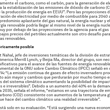
amente el carbono, como el carbón, para la generación de el
a la estabilización de las emisiones de dióxido de carbono (
 la producción de energía en EEUU”. Pero las proyecciones d
ración de electricidad por medio de combustible para 2040 
predominio aplastante del gas natural, la energía nuclear y el
gía renovable podría llegar al mismo nivel de la energía nucle
uy por debajo de las proyecciones de la agencia para el gas n
bajos precios del petróleo actualmente son otro desafío par
ías renovables.
óricamente posible
t Nahal, jefe de inversiones temáticas de la división de estra
America Merrill Lynch, y Beijia Ma, director del grupo, son ne
ificativos para el avance de las fuentes de energía renovable
mental de la ONU sobre Cambio Climático (IPCC) señaló en 
014: “La emisión continua de gases de efecto invernadero pro
to aún mayor y cambios que perdurarán por mucho tiempo en
 del sistema climático aumentando la posibilidad de impact
s e irreversibles”. Debido a un aumento del 40% en la dema
a 2035, señala el informe, “estamos en una trayectoria de e
arbono (CO2) consistente con aumentos de la temperatura g
que hace del cambio climático una realidad irreversible”.
está solo en su evaluación. “Está surgiendo una nueva econom