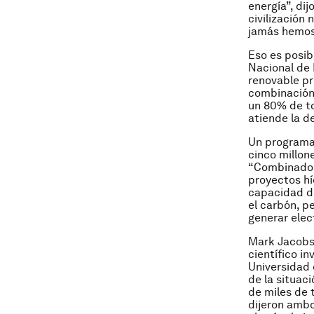
energía”, dij
civilización 
jamás hemos 
Eso es posib
Nacional de 
renovable pr
combinación 
un 80% de to
atiende la d
Un programa
cinco millon
“Combinado 
proyectos hí
capacidad de
el carbón, p
generar elec
Mark Jacobso
científico i
Universidad 
de la situaci
de miles de 
dijeron amb