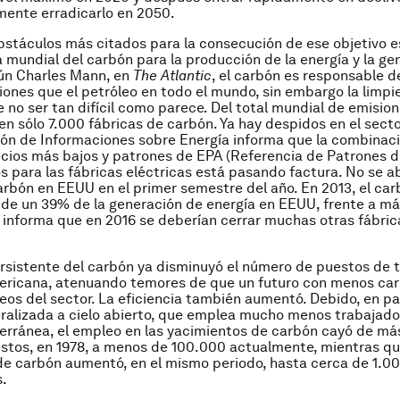
ente erradicarlo en 2050.
bstáculos más citados para la consecución de ese objetivo e
mundial del carbón para la producción de la energía y la ge
ún Charles Mann, en
The Atlantic
, el carbón es responsable 
ones que el petróleo en todo el mundo, sin embargo la limpi
 no ser tan difícil como parece. Del total mundial de emisio
 en sólo 7.000 fábricas de carbón. Ya hay despidos en el secto
ón de Informaciones sobre Energía informa que la combinac
ecios más bajos y patrones de EPA (Referencia de Patrones 
s para las fábricas eléctricas está pasando factura. No se ab
arbón en EEUU en el primer semestre del año. En 2013, el car
de un 39% de la generación de energía en EEUU, frente a m
 informa que en 2016 se deberían cerrar muchas otras fábric
ersistente del carbón ya disminuyó el número de puestos de t
mericana, atenuando temores de que un futuro con menos ca
eos del sector. La eficiencia también aumentó. Debido, en par
ralizada a cielo abierto, que emplea mucho menos trabajado
erránea, el empleo en las yacimientos de carbón cayó de má
tos, en 1978, a menos de 100.000 actualmente, mientras qu
e carbón aumentó, en el mismo periodo, hasta cerca de 1.00
s.