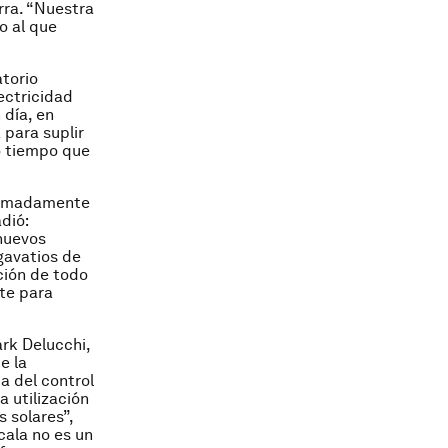
erra. “Nuestra
o al que
atorio
ectricidad
día, en
 para suplir
o tiempo que
oximadamente
dió:
nuevos
gavatios de
ación de todo
nte para
ark Delucchi,
e la
a del control
a utilización
 solares”,
scala no es un