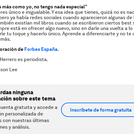
 más como yo, no tengo nada especial”
res único e inigualable. Y esa idea que tienes, quizá no es na
pero ya había redes sociales cuando aparecieron algunas de
mbién existían mil libros cuando se escribieron ciertos best s
mpre está en ofrecer algo nuevo, sino en darle una vuelta a lo
rle tu toque y hacerlo único. Aprende a diferenciarte y no te 
 más.
boración de
Forbes España
.
 Herrero es periodista.
son Lee
erdas ninguna
ación sobre este tema
uenta gratuita y accede a
Inscríbete de forma gratuita
ón personalizada de
s con nuestras últimas
nes y análisis.