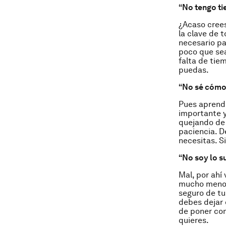
“No tengo t
¿Acaso crees
la clave de 
necesario pa
poco que sea
falta de ti
puedas.
“No sé cómo
Pues aprende
importante y
quejando de 
paciencia. D
necesitas. S
“No soy lo s
Mal, por ahí
mucho menos 
seguro de tu
debes dejar 
de poner com
quieres.