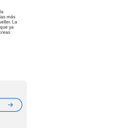
da
 las más
eller. La
 que ya
creas