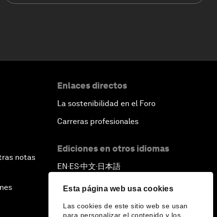
Enlaces directos
La sostenibilidad en el Foro
Carreras profesionales
Ediciones en otros idiomas
tras notas
EN
ES
中文
日本語
▪
▪
▪
ines
Esta página web usa cookies
Las cookies de este sitio web se usan
para personalizar el contenido y los