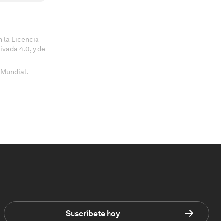
 la Licencia
vada 4.0, y de
 Mundial.
Suscríbete hoy