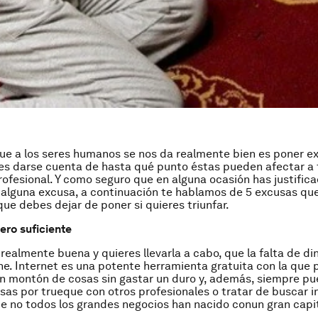
que a los seres humanos se nos da realmente bien es poner e
s darse cuenta de hasta qué punto éstas pueden afectar a t
rofesional. Y como seguro que en alguna ocasión has justifica
 alguna excusa, a continuación te hablamos de 5 excusas q
que debes dejar de poner si quieres triunfar.
ero suficiente
 realmente buena y quieres llevarla a cabo, que la falta de di
ene. Internet es una potente herramienta gratuita con la que
un montón de cosas sin gastar un duro y, además, siempre p
sas por trueque con otros profesionales o tratar de buscar i
 no todos los grandes negocios han nacido conun gran capita