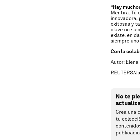
“Hay muchos
Mentira. Tú e
innovadora, 
exitosas y ta
clave no sie
existe, en da
siempre uno
Con la cola
Autor: Elena
REUTERS/Ja
No te pi
actualiz
Crea una c
tu colecci
contenido
publicacio