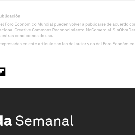
ublicación
del Foro Económico Mundial pueden volver a publicarse de acuerdo con
nacional Creative Commons Reconocimiento-NoComercial-SinObraDeri
uestras condiciones de uso.
expresadas en este artículo son las del autor y no del Foro Económico
da
Semanal