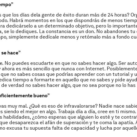
iempo”
 que los días dela gente de éxito duran más de 24 horas? Or
todo. Habrá momentos en los que dispondrás de menos tiemp
ra dedicárselo a un determinado objetivo, pero lo importante
, se lo dediques. La constancia es un don. No abandones tu 
empo, simplemente dedícale menos y retómalo más a fondo c
 se hace”
. No puedes escudarte en que no sabes hacer algo. Ser aut
 ahora es más sencillo que nunca con Internet. Posiblemente
que no sabes cosas que podrías aprender con un tutorial y 
edica tiempo a formarte en aquello que no sabes y pide ayuda
i de verdad no sabes hacer algo, que no sea porque no lo has
uficientemente bueno”
 vas muy mal. ¿Qué es eso de infravalorarse? Nadie nace sabi
siendo el mejor en algo. Trabaja día a día, cree en ti mismo.
s habilidades, ¿cómo esperas que alguien lo esté y te contr
que desaparezca el afán de superación y te coma la apatía. 
o excusa tu supuesta falta de capacidad y lucha por aquell