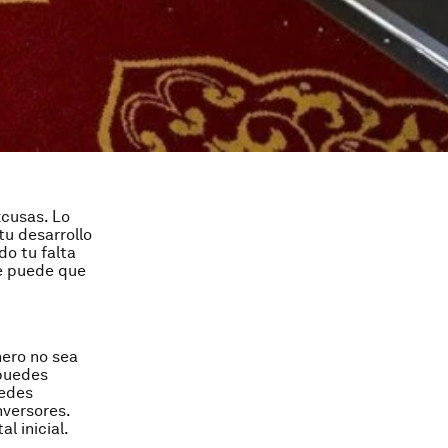
xcusas. Lo
u desarrollo
do tu falta
ue puede que
nero no sea
 puedes
uedes
nversores.
l inicial.