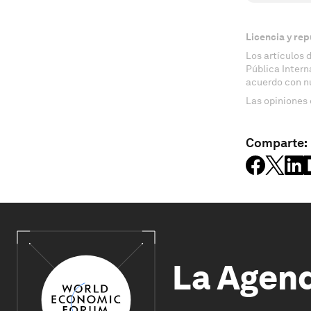
Licencia y rep
Los artículos 
Pública Inter
acuerdo con n
Las opiniones 
Comparte:
La Agen