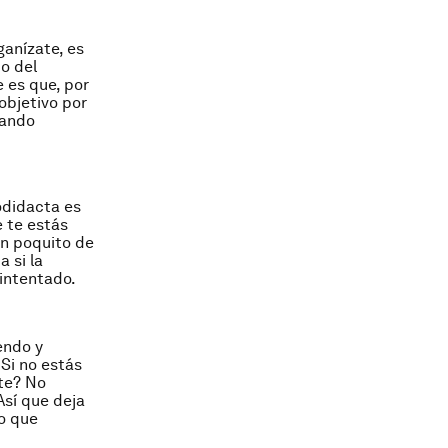
ganízate, es
o del
 es que, por
objetivo por
uando
odidacta es
 te estás
un poquito de
 si la
 intentado.
endo y
 Si no estás
ate? No
Así que deja
o que