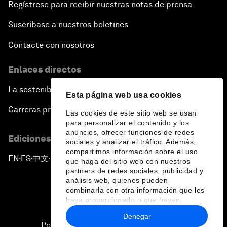
Regístrese para recibir nuestras notas de prensa
Suscríbase a nuestros boletines
Contacte con nosotros
Enlaces directos
La sostenibilidad en el Foro
Esta página web usa cookies
Carreras profesionales
Las cookies de este sitio web se usan
para personalizar el contenido y los
anuncios, ofrecer funciones de redes
Ediciones en otros idiomas
sociales y analizar el tráfico. Además,
compartimos información sobre el uso
EN
ES
中文
日本語
▪
▪
▪
que haga del sitio web con nuestros
partners de redes sociales, publicidad y
análisis web, quienes pueden
combinarla con otra información que les
haya proporcionado o que hayan
recopilado a partir del uso que haya
Denegar
hecho de sus servicios.
Política de privacidad y normas de uso