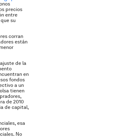
bonos
os precios
ón entre
 que su
res corran
adores están
 menor
ajuste de la
mento
encuentran en
esos fondos
ectivo a un
olsa tienen
mpradores,
era de 2010
a de capital,
ciales, esa
yores
ciales. No