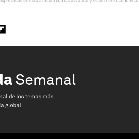
expresadas en este artículo son las del autor y no del Foro Económico
da
Semanal
nal de los temas más
a global