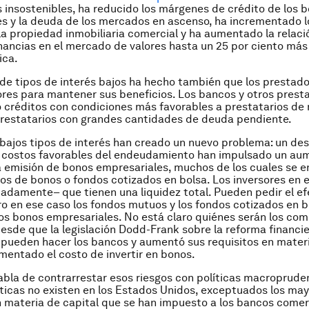
s insostenibles, ha reducido los márgenes de crédito de los 
s y la deuda de los mercados en ascenso, ha incrementado l
 la propiedad inmobiliaria comercial y ha aumentado la relaci
nancias en el mercado de valores hasta un 25 por ciento más
ica.
de tipos de interés bajos ha hecho también que los prestado
res para mantener sus beneficios. Los bancos y otros prest
créditos con condiciones más favorables a prestatarios de
prestatarios con grandes cantidades de deuda pendiente.
bajos tipos de interés han creado un nuevo problema: un des
os costos favorables del endeudamiento han impulsado un au
 emisión de bonos empresariales, muchos de los cuales se 
s de bonos o fondos cotizados en bolsa. Los inversores en 
adamente– que tienen una liquidez total. Pueden pedir el ef
ero en ese caso los fondos mutuos y los fondos cotizados en b
os bonos empresariales. No está claro quiénes serán los co
esde que la legislación Dodd-Frank sobre la reforma financi
e pueden hacer los bancos y aumentó sus requisitos en materi
mentado el costo de invertir en bonos.
bla de contrarrestar esos riesgos con políticas macropruden
íticas no existen en los Estados Unidos, exceptuados los ma
n materia de capital que se han impuesto a los bancos comer