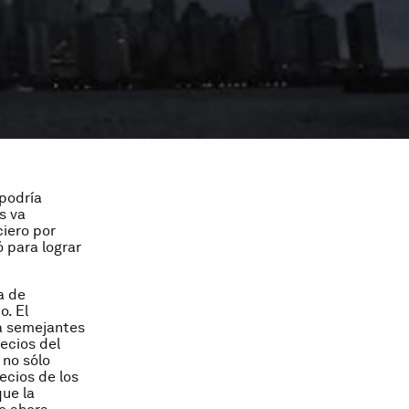
podría
s va
iero por
ó para lograr
a de
o. El
za semejantes
ecios del
 no sólo
ecios de los
ue la