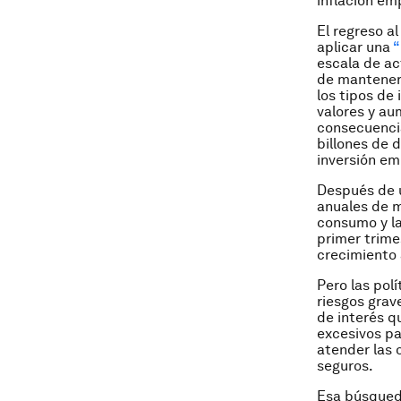
inflación em
El regreso a
aplicar una
“
escala de ac
de mantener 
los tipos de
valores y au
consecuencia
billones de 
inversión em
Después de u
anuales de m
consumo y la
primer trime
crecimiento 
Pero las pol
riesgos grav
de interés q
excesivos pa
atender las 
seguros.
Esa búsqued