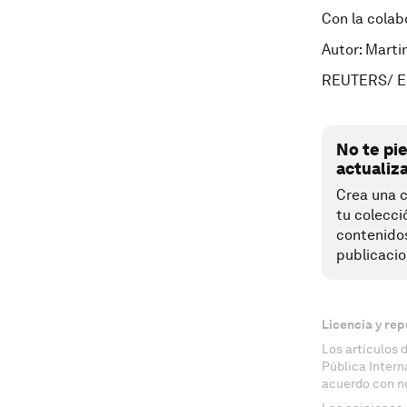
Con la cola
Autor: Marti
REUTERS/ E
No te pi
actualiz
Crea una c
tu colecci
contenido
publicacio
Licencia y rep
Los artículos 
Pública Inter
acuerdo con n