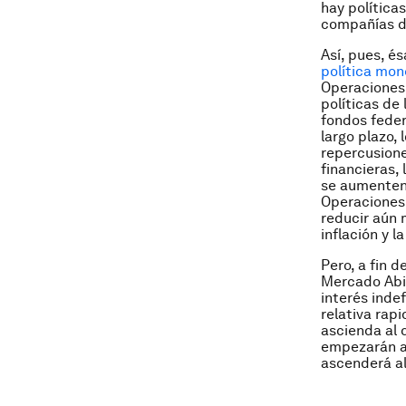
hay política
compañías d
Así, pues, é
política mon
Operaciones 
políticas de
fondos feder
largo plazo,
repercusione
financieras,
se aumenten 
Operaciones 
reducir aún 
inflación y l
Pero, a fin 
Mercado Abi
interés inde
relativa rapi
ascienda al 
empezarán a 
ascenderá al