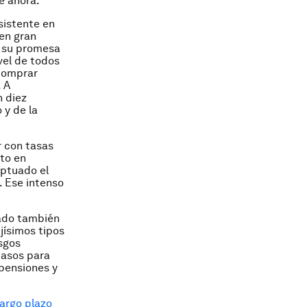
e ahora.
sistente en
en gran
y su promesa
vel de todos
 comprar
 A
n diez
 y de la
r con tasas
sto en
eptuado el
. Ese intenso
eado también
jísimos tipos
sgos
casos para
 pensiones y
argo plazo