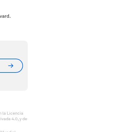
rvard.
 la Licencia
vada 4.0, y de