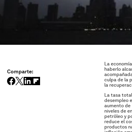
La economía 
haberlo alca
Comparte:
acompañada d
culpa de la 
la recuperac
La tasa tota
desempleo en
aumento de l
niveles de e
petróleo y po
reduce el co
productos na