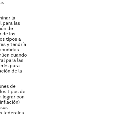
as
minar la
 para las
ión de
o de los
os tipos a
res y tendría
sacudidas
inúen cuando
al para las
erés para
ción de la
iones de
os tipos de
n lograr con
inflación)
asos
s federales