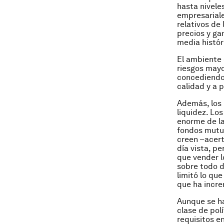
hasta nivele
empresariale
relativos de
precios y ga
media histór
El ambiente 
riesgos mayo
concediendo 
calidad y a 
Además, los 
liquidez. L
enorme de la
fondos mutuo
creen –acert
día vista, p
que vender l
sobre todo d
limitó lo qu
que ha incre
Aunque se ha
clase de pol
requisitos e