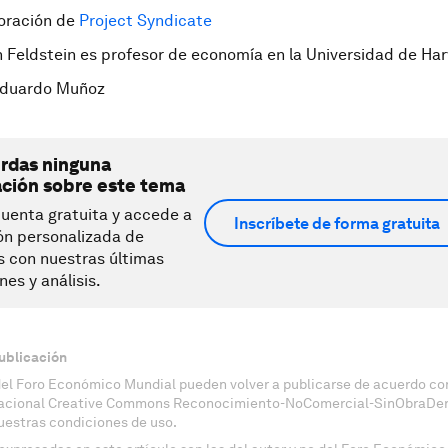
boración de
Project Syndicate
n Feldstein es profesor de economía en la Universidad de Ha
duardo Muñoz
erdas ninguna
ación sobre este tema
uenta gratuita y accede a
Inscríbete de forma gratuita
ón personalizada de
s con nuestras últimas
nes y análisis.
ublicación
del Foro Económico Mundial pueden volver a publicarse de acuerdo con
nacional Creative Commons Reconocimiento-NoComercial-SinObraDeri
uestras condiciones de uso.