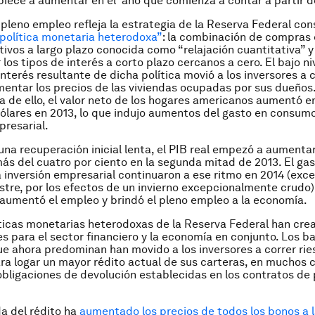
piece a aumentar en el año que comienza a contar a partir d
l pleno empleo refleja la estrategia de la Reserva Federal con
política monetaria heterodoxa”
: la combinación de compras 
tivos a largo plazo conocida como “relajación cuantitativa” 
los tipos de interés a corto plazo cercanos a cero. El bajo ni
 interés resultante de dicha política movió a los inversores a
mentar los precios de las viviendas ocupadas por sus dueños.
 de ello, el valor neto de los hogares americanos aumentó e
dólares en 2013, lo que indujo aumentos del gasto en consumo
presarial.
na recuperación inicial lenta, el PIB real empezó a aumenta
ás del cuatro por ciento en la segunda mitad de 2013. El ga
 inversión empresarial continuaron a ese ritmo en 2014 (exc
stre, por los efectos de un invierno excepcionalmente crudo)
aumentó el empleo y brindó el pleno empleo a la economía.
íticas monetarias heterodoxas de la Reserva Federal han cr
es para el sector financiero y la economía en conjunto. Los ba
ue ahora predominan han movido a los inversores a correr rie
ra logar un mayor rédito actual de sus carteras, en muchos 
obligaciones de devolución establecidas en los contratos de
a del rédito ha
aumentado los precios de todos los bonos a l