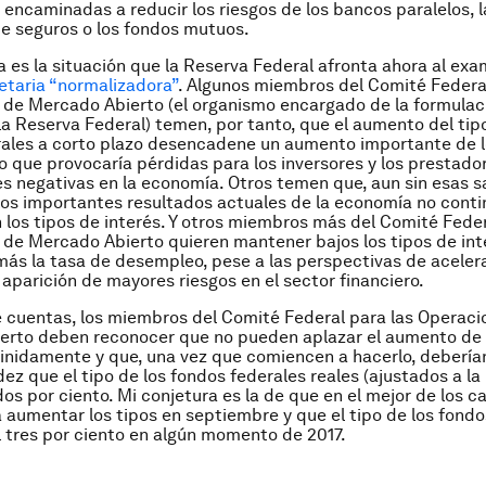
s encaminadas a reducir los riesgos de los bancos paralelos, l
e seguros o los fondos mutuos.
sa es la situación que la Reserva Federal afronta ahora al exa
etaria “normalizadora”
. Algunos miembros del Comité Federal
de Mercado Abierto (el organismo encargado de la formulac
 la Reserva Federal) temen, por tanto, que el aumento del tip
ales a corto plazo desencadene un aumento importante de l
 lo que provocaría pérdidas para los inversores y los prestado
s negativas en la economía. Otros temen que, aun sin esas 
 los importantes resultados actuales de la economía no cont
los tipos de interés. Y otros miembros más del Comité Feder
de Mercado Abierto quieren mantener bajos los tipos de int
más la tasa de desempleo, pese a las perspectivas de acelera
a aparición de mayores riesgos en el sector financiero.
de cuentas, los miembros del Comité Federal para las Operac
erto deben reconocer que no pueden aplazar el aumento de l
finidamente y que, una vez que comiencen a hacerlo, debería
dez que el tipo de los fondos federales reales (ajustados a la 
dos por ciento. Mi conjetura es la de que en el mejor de los c
aumentar los tipos en septiembre y que el tipo de los fondo
 tres por ciento en algún momento de 2017.