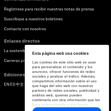
Regístrese para recibir nuestras notas de prensa
Suscríbase a nuestros boletines
Contacte con nosotros
Enlaces directos
La sostenibilidad en el Foro
Esta página web usa cookies
Carreras profesionales
Las cookies de este sitio web se usan
para personalizar el contenido y los
anuncios, ofrecer funciones de redes
Ediciones en otros idiomas
sociales y analizar el tráfico. Además,
compartimos información sobre el uso
EN
ES
中文
日本語
▪
▪
▪
que haga del sitio web con nuestros
partners de redes sociales, publicidad y
análisis web, quienes pueden
combinarla con otra información que les
haya proporcionado o que hayan
recopilado a partir del uso que haya