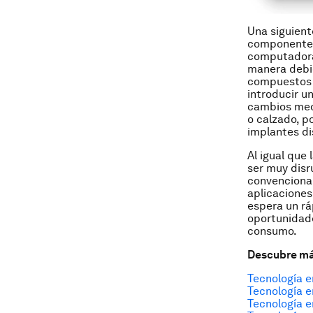
Una siguient
componentes 
computadora 
manera debi
compuestos d
introducir u
cambios medi
o calzado, p
implantes d
Al igual que 
ser muy disr
convencional
aplicaciones
espera un rá
oportunidade
consumo.
Descubre má
Tecnología e
Tecnología e
Tecnología e