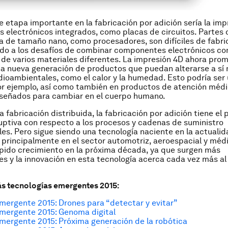
e etapa importante en la fabricación por adición sería la im
electrónicos integrados, como placas de circuitos. Partes 
de tamaño nano, como procesadores, son difíciles de fabri
do a los desafíos de combinar componentes electrónicos co
e varios materiales diferentes. La impresión 4D ahora pro
na nueva generación de productos que puedan alterarse a sí
oambientales, como el calor y la humedad. Esto podría ser ú
or ejemplo, así como también en productos de atención méd
iseñados para cambiar en el cuerpo humano.
la fabricación distribuida, la fabricación por adición tiene el
uptiva con respecto a los procesos y cadenas de suministro
es. Pero sigue siendo una tecnología naciente en la actualid
 principalmente en el sector automotriz, aeroespacial y médi
pido crecimiento en la próxima década, ya que surgen más
s y la innovación en esta tecnología acerca cada vez más a
s tecnologías emergentes 2015:
mergente 2015: Drones para “detectar y evitar”
mergente 2015: Genoma digital
mergente 2015: Próxima generación de la robótica