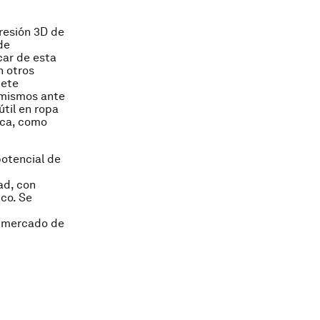
presión 3D de
de
car de esta
n otros
mete
 mismos ante
til en ropa
ica, como
 potencial de
ad, con
co. Se
l mercado de