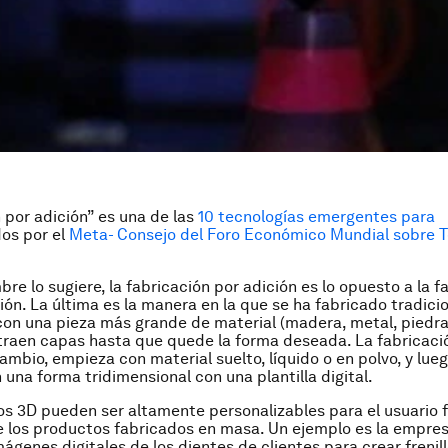
 por adición” es una de las
10 tecnologías emergentes para
os por el
Meta- Consejo del Foro Económico Mundial sobre T
.
re lo sugiere, la fabricación por adición es lo opuesto a la f
ión. La última es la manera en la que se ha fabricado tradici
on una pieza más grande de material (madera, metal, piedra,
traen capas hasta que quede la forma deseada. La fabricaci
cambio, empieza con material suelto, líquido o en polvo, y lue
 una forma tridimensional con una plantilla digital.
s 3D pueden ser altamente personalizables para el usuario fi
e los productos fabricados en masa. Un ejemplo es la empresa
mágenes digitales de los dientes de clientes para crear frenil