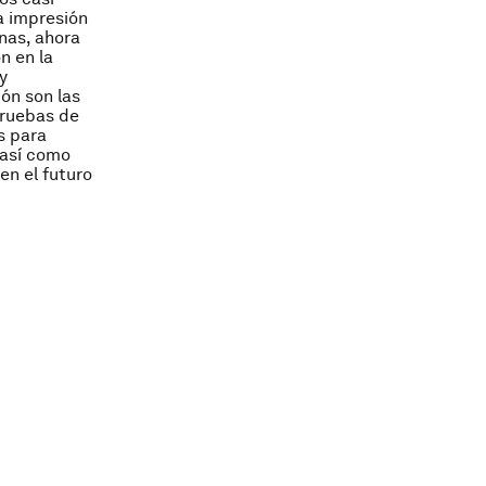
a impresión
nas, ahora
n en la
y
ón son las
pruebas de
s para
 así como
en el futuro