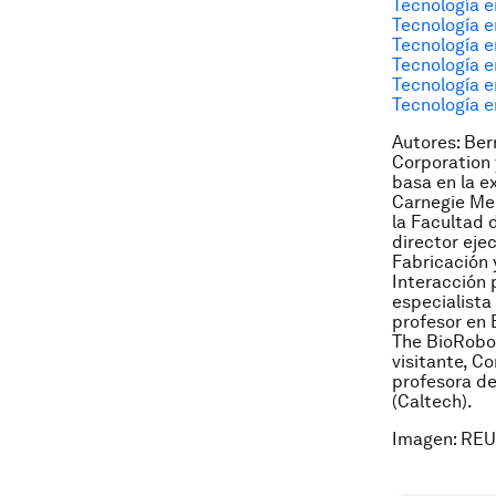
Tecnología e
Tecnología e
Tecnología e
Tecnología 
Tecnología e
Tecnología e
Autores: Ber
Corporation 
basa en la e
Carnegie Mel
la Facultad 
director eje
Fabricación 
Interacción 
especialista
profesor en 
The BioRobot
visitante, Co
profesora de
(Caltech).
Imagen: REU