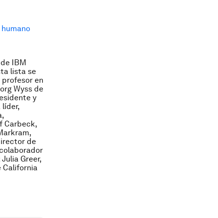
o humano
e de IBM
a lista se
 profesor en
sjorg Wyss de
residente y
líder,
a,
f Carbeck,
 Markram,
irector de
 colaborador
 Julia Greer,
 California