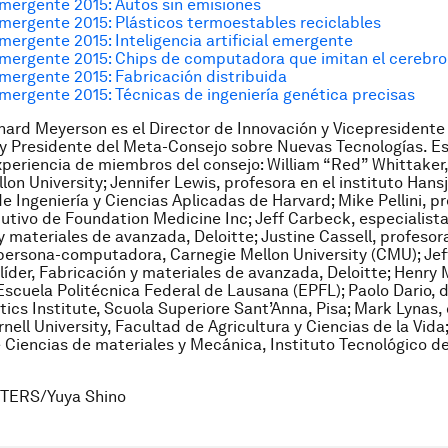
mergente 2015: Autos sin emisiones
mergente 2015: Plásticos termoestables reciclables
mergente 2015: Inteligencia artificial emergente
emergente 2015: Chips de computadora que imitan el cerebr
mergente 2015: Fabricación distribuida
mergente 2015: Técnicas de ingeniería genética precisas
nard Meyerson es el Director de Innovación y Vicepresident
y Presidente del Meta-Consejo sobre Nuevas Tecnologías. Est
xperiencia de miembros del consejo: William “Red” Whittaker,
lon University; Jennifer Lewis, profesora en el instituto Han
de Ingeniería y Ciencias Aplicadas de Harvard; Mike Pellini, p
cutivo de Foundation Medicine Inc; Jeff Carbeck, especialista 
y materiales de avanzada, Deloitte; Justine Cassell, profesor
persona-computadora, Carnegie Mellon University (CMU); Jef
 líder, Fabricación y materiales de avanzada, Deloitte; Henry
Escuela Politécnica Federal de Lausana (EPFL); Paolo Dario, d
ics Institute, Scuola Superiore Sant’Anna, Pisa; Mark Lynas,
rnell University, Facultad de Agricultura y Ciencias de la Vida;
 Ciencias de materiales y Mecánica, Instituto Tecnológico de
TERS/Yuya Shino