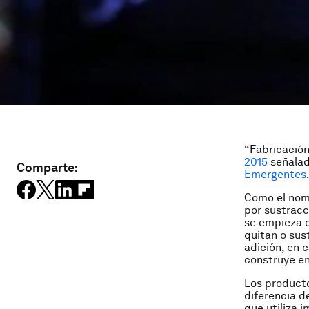
“Fabricación
2015
señalad
Comparte:
Emergentes
Como el nomb
por sustracc
se empieza c
quitan o sus
adición, en 
construye en
Los producto
diferencia d
que utiliza i