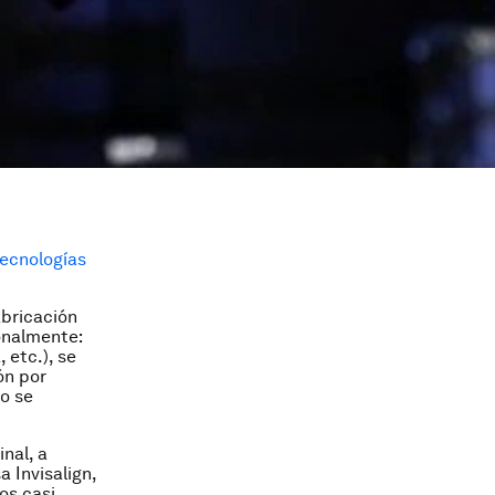
ecnologías
abricación
onalmente:
 etc.), se
ón por
go se
nal, a
 Invisalign,
los casi