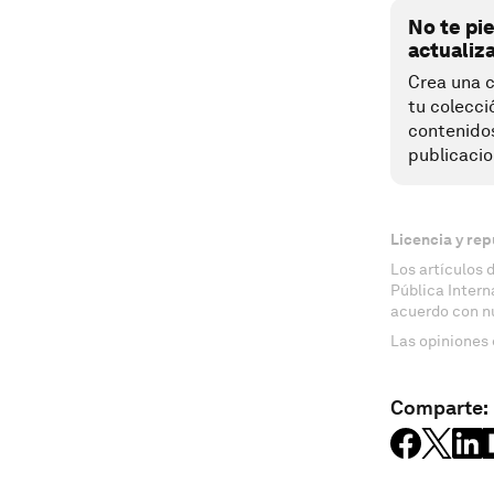
No te pi
actualiz
Crea una c
tu colecci
contenido
publicacio
Licencia y rep
Los artículos 
Pública Inter
acuerdo con n
Las opiniones 
Comparte: