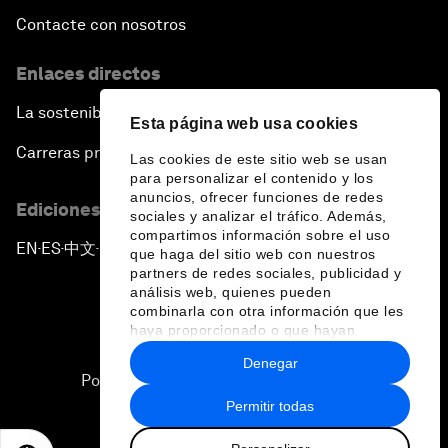
Contacte con nosotros
Enlaces directos
La sostenibilidad en el Foro
Esta página web usa cookies
Carreras profesionales
Las cookies de este sitio web se usan
para personalizar el contenido y los
anuncios, ofrecer funciones de redes
Ediciones en otros idiomas
sociales y analizar el tráfico. Además,
compartimos información sobre el uso
EN
ES
中文
日本語
▪
▪
▪
que haga del sitio web con nuestros
partners de redes sociales, publicidad y
análisis web, quienes pueden
combinarla con otra información que les
haya proporcionado o que hayan
recopilado a partir del uso que haya
Denegar
hecho de sus servicios.
Política de privacidad y normas de uso
Permitir todas
Sitemap