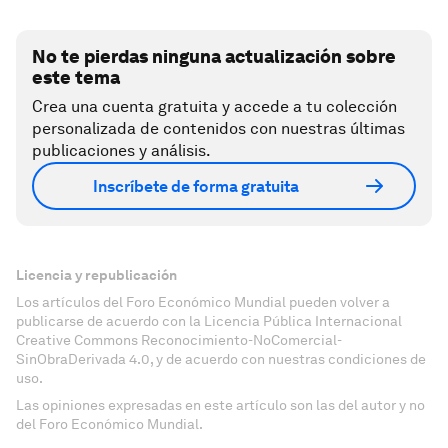
No te pierdas ninguna actualización sobre
este tema
Crea una cuenta gratuita y accede a tu colección
personalizada de contenidos con nuestras últimas
publicaciones y análisis.
Inscríbete de forma gratuita
Licencia y republicación
Los artículos del Foro Económico Mundial pueden volver a
publicarse de acuerdo con la Licencia Pública Internacional
Creative Commons Reconocimiento-NoComercial-
SinObraDerivada 4.0, y de acuerdo con nuestras condiciones de
uso.
Las opiniones expresadas en este artículo son las del autor y no
del Foro Económico Mundial.