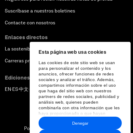
Suscríbase a nuestros boletines
Contacte con nosotros
Enlaces directos
La sostenibilidad en el Foro
Esta página web usa cookies
Carreras profesionales
Las cookies de este sitio web se usan
para personalizar el contenido y los
anuncios, ofrecer funciones de redes
Ediciones en otros idiomas
sociales y analizar el tráfico. Además,
compartimos información sobre el uso
EN
ES
中文
日本語
▪
▪
▪
que haga del sitio web con nuestros
partners de redes sociales, publicidad y
análisis web, quienes pueden
combinarla con otra información que les
haya proporcionado o que hayan
recopilado a partir del uso que haya
Denegar
hecho de sus servicios.
Política de privacidad y normas de uso