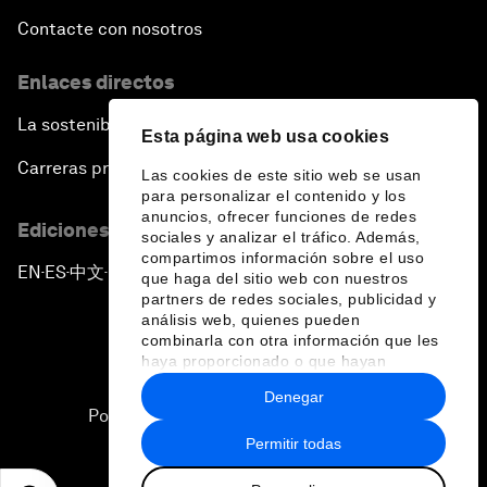
Contacte con nosotros
Enlaces directos
La sostenibilidad en el Foro
Esta página web usa cookies
Carreras profesionales
Las cookies de este sitio web se usan
para personalizar el contenido y los
anuncios, ofrecer funciones de redes
Ediciones en otros idiomas
sociales y analizar el tráfico. Además,
compartimos información sobre el uso
EN
ES
中文
日本語
▪
▪
▪
que haga del sitio web con nuestros
partners de redes sociales, publicidad y
análisis web, quienes pueden
combinarla con otra información que les
haya proporcionado o que hayan
recopilado a partir del uso que haya
Denegar
hecho de sus servicios.
Política de privacidad y normas de uso
Permitir todas
Sitemap