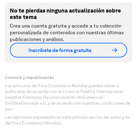
No te pierdas ninguna actualización sobre
este tema
Crea una cuenta gratuita y accede a tu colección
personalizada de contenidos con nuestras últimas
publicaciones y análisis.
Inscríbete de forma gratuita
Licencia y republicación
Los artículos del Foro Económico Mundial pueden volver a
publicarse de acuerdo con la Licencia Pública Internacional
Creative Commons Reconocimiento-NoComercial-
SinObraDerivada 4.0, y de acuerdo con nuestras condiciones de
uso.
Las opiniones expresadas en este artículo son las del autor y no
del Foro Económico Mundial.