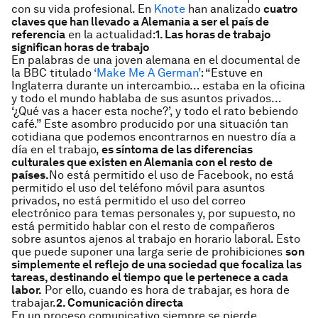
con su vida profesional. En
Knote
han analizado
cuatro
claves que han llevado a Alemania a ser el país de
referencia
en la actualidad:
1. Las horas de trabajo
significan horas de trabajo
En palabras de una joven alemana en el documental de
la BBC titulado
‘Make Me A German’
: “Estuve en
Inglaterra durante un intercambio… estaba en la oficina
y todo el mundo hablaba de sus asuntos privados…
‘¿Qué vas a hacer esta noche?’, y todo el rato bebiendo
café.” Este asombro producido por una situación tan
cotidiana que podemos encontrarnos en nuestro día a
día en el trabajo,
es síntoma de las diferencias
culturales que existen en Alemania con el resto de
países.
No está permitido el uso de Facebook, no está
permitido el uso del teléfono móvil para asuntos
privados, no está permitido el uso del correo
electrónico para temas personales y, por supuesto, no
está permitido hablar con el resto de compañeros
sobre asuntos ajenos al trabajo en horario laboral. Esto
que puede suponer una larga serie de prohibiciones
son
simplemente el reflejo de una sociedad que focaliza las
tareas, destinando el tiempo que le pertenece a cada
labor.
Por ello, cuando es hora de trabajar, es hora de
trabajar.
2. Comunicación directa
En un proceso comunicativo siempre se pierde