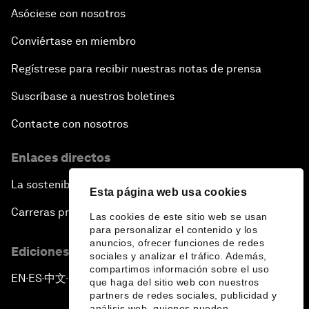
Asóciese con nosotros
Conviértase en miembro
Regístrese para recibir nuestras notas de prensa
Suscríbase a nuestros boletines
Contacte con nosotros
Enlaces directos
La sostenibilidad en el Foro
Esta página web usa cookies
Carreras profesionales
Las cookies de este sitio web se usan
para personalizar el contenido y los
anuncios, ofrecer funciones de redes
Ediciones en otros idiomas
sociales y analizar el tráfico. Además,
compartimos información sobre el uso
EN
ES
中文
日本語
▪
▪
▪
que haga del sitio web con nuestros
partners de redes sociales, publicidad y
análisis web, quienes pueden