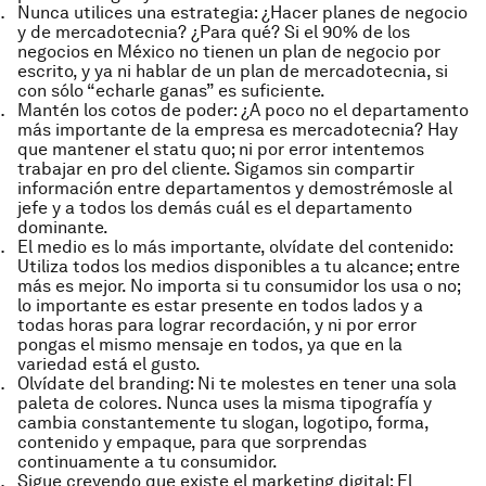
Nunca utilices una estrategia: ¿Hacer planes de negocio
y de mercadotecnia? ¿Para qué? Si el 90% de los
negocios en México no tienen un plan de negocio por
escrito, y ya ni hablar de un plan de mercadotecnia, si
con sólo “echarle ganas” es suficiente.
Mantén los cotos de poder: ¿A poco no el departamento
más importante de la empresa es mercadotecnia? Hay
que mantener el statu quo; ni por error intentemos
trabajar en pro del cliente. Sigamos sin compartir
información entre departamentos y demostrémosle al
jefe y a todos los demás cuál es el departamento
dominante.
El medio es lo más importante, olvídate del contenido:
Utiliza todos los medios disponibles a tu alcance; entre
más es mejor. No importa si tu consumidor los usa o no;
lo importante es estar presente en todos lados y a
todas horas para lograr recordación, y ni por error
pongas el mismo mensaje en todos, ya que en la
variedad está el gusto.
Olvídate del branding: Ni te molestes en tener una sola
paleta de colores. Nunca uses la misma tipografía y
cambia constantemente tu slogan, logotipo, forma,
contenido y empaque, para que sorprendas
continuamente a tu consumidor.
Sigue creyendo que existe el marketing digital: El