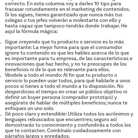
correcto. En esta columna voy a darles 10 tips para
fracasar rotundamente en el marketing de contenidos.
Si los sigues, tienes garantizado que nunca más tus
colegas o tus jefes volverán a molestarte con ello y
hasta capaz que tampoco tendrás donde trabajar. He
aquí la fórmula mágica:
Sigue creyendo que tu producto o servicio es lo más
importante: La mejor forma para que el consumidor
ignore tu contenido es que les hables acerca de lo que
es importante para tu empresa, de las características e
innovaciones que haz hecho, y no te preocupes de los
beneficios ni de lo que es relevante para ellos.
Véndele a todo el mundo: Al fin que tu producto o
servicio lo pueden usar todos, para qué hablarle a unos
pocos si tienes a todo el mundo a tu disposición. No
desperdicies el tiempo en crear un público objetivo ni
definir un
buyer persona
(comprador prototipo) y
asegúrate de hablar de múltiples beneficios; nunca te
enfoques un uno solo.
Sé poco claro y entendible: Utiliza todos los acrónimos y
lenguajes rebuscados que encuentres; seguro así
demostrarás tu conocimiento y confundirás a todos los
que te contacten. Combínalo cuidadosamente con
párrafos largos y enredados.