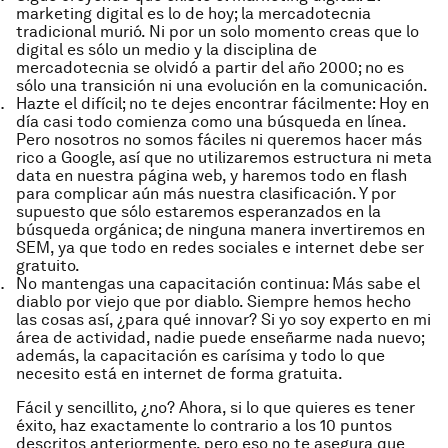
marketing digital es lo de hoy; la mercadotecnia
tradicional murió. Ni por un solo momento creas que lo
digital es sólo un medio y la disciplina de
mercadotecnia se olvidó a partir del año 2000; no es
sólo una transición ni una evolución en la comunicación.
Hazte el difícil; no te dejes encontrar fácilmente: Hoy en
día casi todo comienza como una búsqueda en línea.
Pero nosotros no somos fáciles ni queremos hacer más
rico a Google, así que no utilizaremos estructura ni meta
data en nuestra página web, y haremos todo en flash
para complicar aún más nuestra clasificación. Y por
supuesto que sólo estaremos esperanzados en la
búsqueda orgánica; de ninguna manera invertiremos en
SEM, ya que todo en redes sociales e internet debe ser
gratuito.
No mantengas una capacitación continua: Más sabe el
diablo por viejo que por diablo. Siempre hemos hecho
las cosas así, ¿para qué innovar? Si yo soy experto en mi
área de actividad, nadie puede enseñarme nada nuevo;
además, la capacitación es carísima y todo lo que
necesito está en internet de forma gratuita.
Fácil y sencillito, ¿no? Ahora, si lo que quieres es tener
éxito, haz exactamente lo contrario a los 10 puntos
descritos anteriormente, pero eso no te asegura que