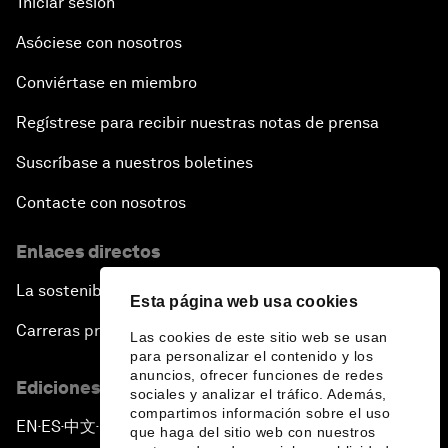
Iniciar sesión
Asóciese con nosotros
Conviértase en miembro
Regístrese para recibir nuestras notas de prensa
Suscríbase a nuestros boletines
Contacte con nosotros
Enlaces directos
La sostenibilidad en el Foro
Esta página web usa cookies
Carreras profesionales
Las cookies de este sitio web se usan
para personalizar el contenido y los
anuncios, ofrecer funciones de redes
Ediciones en otros idiomas
sociales y analizar el tráfico. Además,
compartimos información sobre el uso
EN
ES
中文
日本語
▪
▪
▪
que haga del sitio web con nuestros