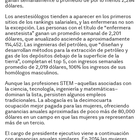
ganan semanalmente u promedio de por lo menos 2,284
dólares.
Los anestesiólogos tienden a aparecer en los primeros
sitios de los rankings salariales, y las enfermeras no son
la excepción. Las personas con el título de “enfermera
anestesista” ganan un promedio semanal de 2,201
dólares, que anualizado asciende a aproximadamente
114,452. Las ingenieras del petróleo, que “diseñan y
desarrollan métodos para la extracción de petróleo y
gas de los depósitos debajo de la superficie de la
tierra”, completan el top 5, con ingresos semanales
promedio de 2,019 dólares, 106% los ingresos de sus
homólogos masculinos.
Aunque las profesiones STEM –aquellas asociadas con
la ciencia, tecnología, ingeniería y matemáticas–
dominan la lista, persisten algunos empleos
tradicionales. La abogacía es la decimocuarta
ocupación mejor pagada para las mujeres, ofreciendo
ganancias anuales aproximadas de poco más de 80,000
dólares en un campo en que las mujeres ya representan
más de un tercio.
El cargo de presidente ejecutivo viene a continuación
con ganancias anuales similares. En 2014 las mujeres