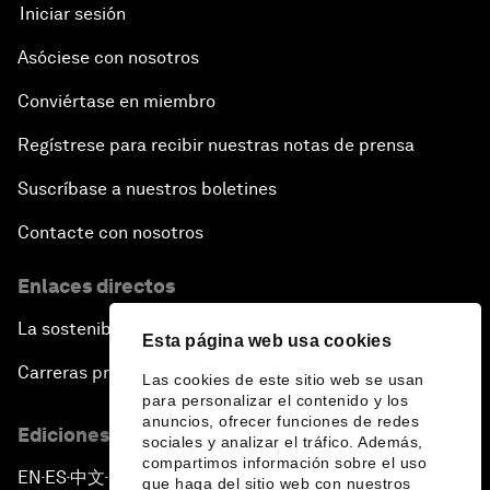
Iniciar sesión
Asóciese con nosotros
Conviértase en miembro
Regístrese para recibir nuestras notas de prensa
Suscríbase a nuestros boletines
Contacte con nosotros
Enlaces directos
La sostenibilidad en el Foro
Esta página web usa cookies
Carreras profesionales
Las cookies de este sitio web se usan
para personalizar el contenido y los
anuncios, ofrecer funciones de redes
Ediciones en otros idiomas
sociales y analizar el tráfico. Además,
compartimos información sobre el uso
EN
ES
中文
日本語
▪
▪
▪
que haga del sitio web con nuestros