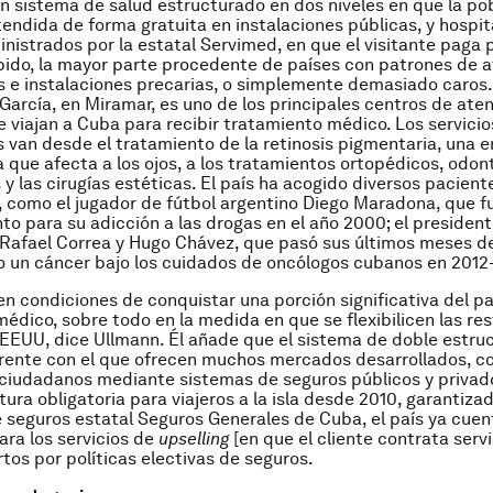
n sistema de salud estructurado en dos niveles en que la po
tendida de forma gratuita en instalaciones públicas, y hospit
inistrados por la estatal Servimed, en que el visitante paga p
ibido, la mayor parte procedente de países con patrones de 
 e instalaciones precarias, o simplemente demasiado caros. 
 García, en Miramar, es uno de los principales centros de ate
 viajan a Cuba para recibir tratamiento médico. Los servicio
es van desde el tratamiento de la retinosis pigmentaria, una
 que afecta a los ojos, a los tratamientos ortopédicos, odon
 y las cirugías estéticas. El país ha acogido diversos pacient
 como el jugador de fútbol argentino Diego Maradona, que f
to para su adicción a las drogas en el año 2000; el presiden
Rafael Correa y Hugo Chávez, que pasó sus últimos meses d
 un cáncer bajo los cuidados de oncólogos cubanos en 2012
 en condiciones de conquistar una porción significativa del pa
médico, sobre todo en la medida en que se flexibilicen las res
n EEUU, dice Ullmann. Él añade que el sistema de doble estru
erente con el que ofrecen muchos mercados desarrollados, 
 ciudadanos mediante sistemas de seguros públicos y privado
ura obligatoria para viajeros a la isla desde 2010, garantizad
seguros estatal Seguros Generales de Cuba, el país ya cuen
ara los servicios de
upselling
[en que el cliente contrata serv
rtos por políticas electivas de seguros.