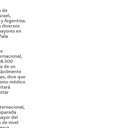
a de
rael,
 y Argentina.
 diversos
mayores en
ñala
de
ernacional,
38.500
ta de un
fácilmente
as, dice que
rismo médico
itará
estar
ternacional,
reparada
mayor del
 de nivel
serva