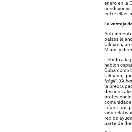
enero en la
condiciones 
entre ellas 
La ventaja d
Actualmente,
países lejan
Ullmann, pro
Miami y dire
Debido a la
hablen españ
Cuba como b
Ullmann, que
frágil
” (
Cuban
la preocupac
descentraliz
profesionale
comunidades 
infantil del
vida relativ
recibe ayud
parte de do