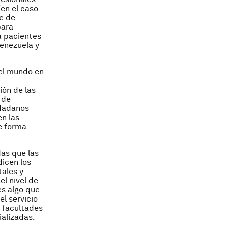
en el caso
te de
para
a pacientes
Venezuela y
 el mundo en
ión de las
 de
udadanos
n las
e forma
as que las
dicen los
tales y
l nivel de
es algo que
l servicio
s facultades
ializadas.