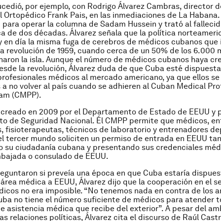
ucedió, por ejemplo, con Rodrigo Álvarez Cambras, director 
l Ortopédico Frank Pais, en las inmediaciones de La Habana.
d para operar la columna de Sadam Hussein y trató al fallecido
a de dos décadas. Álvarez señala que la política norteameri
y en día la misma fuga de cerebros de médicos cubanos que 
a revolución de 1959, cuando cerca de un 50% de los 6.000 
aron la isla. Aunque el número de médicos cubanos haya cr
esde la revolución, Álvarez duda de que Cuba esté dispuesta
profesionales médicos al mercado americano, ya que ellos se
 a no volver al país cuando se adhieren al Cuban Medical Pro
ram (CMPP).
 creado en 2009 por el Departamento de Estado de EEUU y p
o de Seguridad Nacional. Él CMPP permite que médicos, en
 fisioterapeutas, técnicos de laboratorio y entrenadores de
el tercer mundo soliciten un permiso de entrada en EEUU tan
 su ciudadanía cubana y presentando sus credenciales méd
mbajada o consulado de EEUU.
eguntaron si preveía una época en que Cuba estaría dispues
 área médica a EEUU, Álvarez dijo que la cooperación en el s
dicos no era imposible. “No tenemos nada en contra de los a
Cuba no tiene el número suficiente de médicos para atender t
de asistencia médica que recibe del exterior”. A pesar del a
as relaciones políticas, Álvarez cita el discurso de Raúl Castr