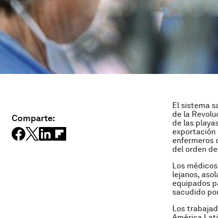
El sistema s
de la Revolu
Comparte:
de las playas
exportación 
enfermeros 
del orden de
Los médicos 
lejanos, aso
equipados pa
sacudido por
Los trabajad
América Lati