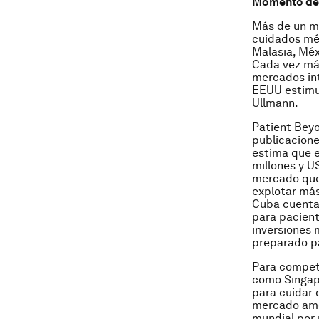
Momento de
Más de un mi
cuidados méd
Malasia, Méxi
Cada vez más
mercados int
EEUU estimul
Ullmann.
Patient Beyo
publicacione
estima que e
millones y US
mercado que 
explotar más
Cuba cuenta 
para pacient
inversiones 
preparado p
Para competi
como Singap
para cuidar 
mercado amer
mundial por 