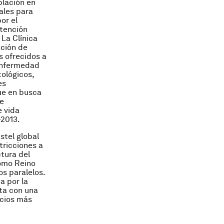
blación en
ales para
or el
atención
La Clínica
nción de
s ofrecidos a
 enfermedad
tológicos,
es
ue en busca
te
e vida
-2013.
stel global
tricciones a
ctura del
como Reino
s paralelos.
a por la
ta con una
icios más