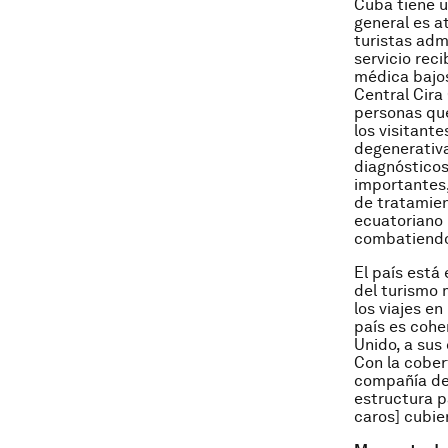
Cuba tiene u
general es a
turistas adm
servicio rec
médica bajos
Central Cira
personas que
los visitant
degenerativa
diagnósticos
importantes,
de tratamien
ecuatoriano 
combatiendo
El país está
del turismo 
los viajes e
país es coh
Unido, a sus
Con la cobert
compañía de 
estructura p
caros] cubie