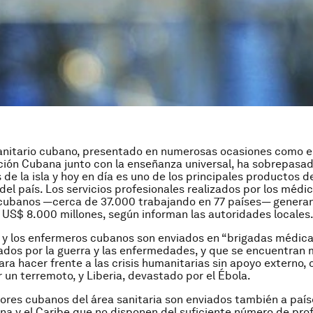
anitario cubano, presentado en numerosas ocasiones como e
ción Cubana junto con la enseñanza universal, ha sobrepasado
 de la isla y hoy en día es uno de los principales productos d
del país. Los servicios profesionales realizados por los médic
cubanos —cerca de 37.000 trabajando en 77 países— generan
 US$ 8.000 millones, según informan las autoridades locales
y los enfermeros cubanos son enviados en “brigadas médica
lados por la guerra y las enfermedades, y que se encuentran 
ra hacer frente a las crisis humanitarias sin apoyo externo, 
 un terremoto, y Liberia, devastado por el Ébola.
ores cubanos del área sanitaria son enviados también a paíse
na y el Caribe que no disponen del suficiente número de pro