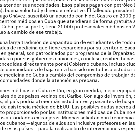
 atender sus necesidades. Esos países pagan con petróleo (
), buena voluntad y dinero en efectivo. El fallecido presiden
ugo Chávez, suscribió un acuerdo con Fidel Castro en 2000 
 centros médicos en Cuba que atendieran de forma gratuita 
 Cuba, por su parte, tiene 31.000 profesionales médicos en 
leo a cambio de ese trabajo.
e una larga tradición de capacitación de estudiantes de todo
tades de medicina que tiene esparcidas por su territorio. Esos
 en general, son patrocinados por programas de la Organizac
das o por sus gobiernos nacionales, o incluso, reciben becas
oncedidas directamente por el Gobierno cubano. Incluso ci
e comunidades de baja renta han sido invitados a estudiar e
de medicina de Cuba a cambio del compromiso de trabajar d
 comunidades donde la atención es precaria.
iones médicas en Cuba están, en gran medida, mejor equipad
ales de los países vecinos del Caribe. Con algo de inversión, 
, el país podría atraer más estudiantes y pasantes de hospi
de asistencia médica de EEUU. Las posibles dudas acerca de
o proporcionado por las instituciones médicas de Cuba no 
as autoridades extranjeras. Muchas solicitan con frecuencia e
os cubanos —algunos de ellos son inclusive profesores en la
de esos países— para la realización de intervenciones espec