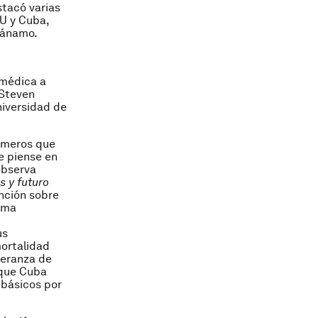
tacó varias
UU y Cuba,
tánamo.
 médica a
 Steven
niversidad de
rmeros que
e piense en
observa
s y futuro
ención sobre
tema
us
mortalidad
speranza de
 que Cuba
básicos por