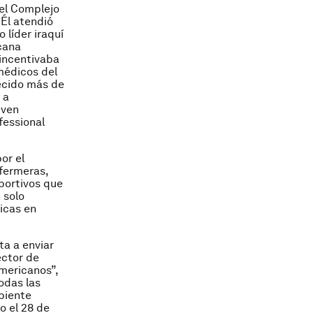
del Complejo
 Él atendió
 líder iraquí
cana
incentivaba
médicos del
ecido más de
 a
 ven
fessional
or el
fermeras,
portivos que
 solo
icas en
ta a enviar
ector de
mericanos”,
odas las
mbiente
o el 28 de