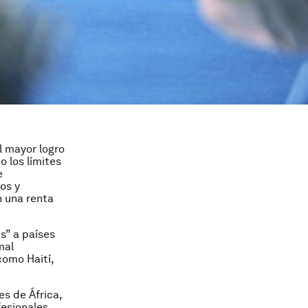
l mayor logro
 los límites
e
os y
 una renta
.
s” a países
mal
como Haití,
s de África,
fesionales