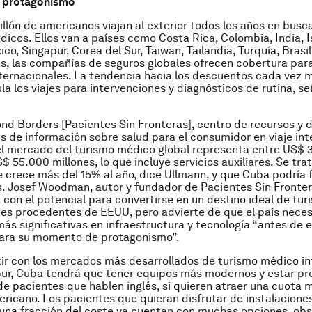
 protagonismo
llón de americanos viajan al exterior todos los años en busc
icos. Ellos van a países como Costa Rica, Colombia, India, Is
co, Singapur, Corea del Sur, Taiwan, Tailandia, Turquía, Brasil
, las compañías de seguros globales ofrecen cobertura para
ernacionales. La tendencia hacia los descuentos cada vez 
a los viajes para intervenciones y diagnósticos de rutina, se
nd Borders [Pacientes Sin Fronteras], centro de recursos y 
s de información sobre salud para el consumidor en viaje int
l mercado del turismo médico global representa entre US$ 
$ 55.000 millones, lo que incluye servicios auxiliares. Se tra
crece más del 15% al año, dice Ullmann, y que Cuba podría 
. Josef Woodman, autor y fundador de Pacientes Sin Fronter
con el potencial para convertirse en un destino ideal de tu
es procedentes de EEUU, pero advierte de que el país neces
más significativas en infraestructura y tecnología “antes de 
ara su momento de protagonismo”.
r con los mercados más desarrollados de turismo médico in
ur, Cuba tendrá que tener equipos más modernos y estar p
de pacientes que hablen inglés, si quieren atraer una cuota 
icano. Los pacientes que quieran disfrutar de instalaciones
una fracción del coste ya cuentan con muchas opciones, ob