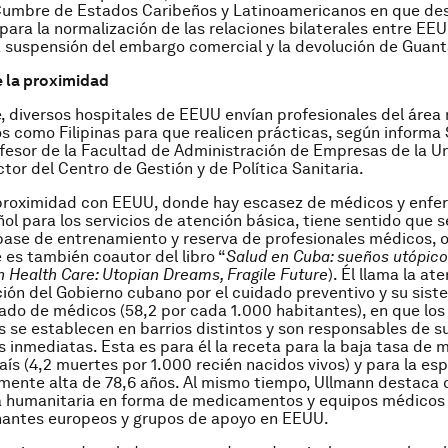
 Cumbre de Estados Caribeños y Latinoamericanos en que des
para la normalización de las relaciones bilaterales entre EE
la suspensión del embargo comercial y la devolución de Guan
e la proximidad
 diversos hospitales de EEUU envían profesionales del área
os como Filipinas para que realicen prácticas, según informa
fesor de la Facultad de Administración de Empresas de la U
ctor del Centro de Gestión y de Política Sanitaria.
 proximidad con EEUU, donde hay escasez de médicos y enfe
ol para los servicios de atención básica, tiene sentido que s
ase de entrenamiento y reserva de profesionales médicos, 
 es también coautor del libro “
Salud en Cuba: sueños utópico
 Health Care: Utopian Dreams, Fragile Future
). Él llama la at
ión del Gobierno cubano por el cuidado preventivo y su sis
ado de médicos (58,2 por cada 1.000 habitantes), en que los
s se establecen en barrios distintos y son responsables de s
inmediatas. Esta es para él la receta para la baja tasa de 
 país (4,2 muertes por 1.000 recién nacidos vivos) y para la e
amente alta de 78,6 años. Al mismo tiempo, Ullmann destaca
a humanitaria en forma de medicamentos y equipos médicos 
nantes europeos y grupos de apoyo en EEUU.