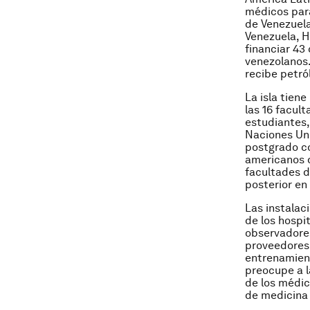
médicos para
de Venezuela
Venezuela, H
financiar 43
venezolanos.
recibe petró
La isla tien
las 16 facul
estudiantes,
Naciones Uni
postgrado c
americanos d
facultades 
posterior en
Las instalac
de los hospit
observadores
proveedores 
entrenamient
preocupe a l
de los médic
de medicina 