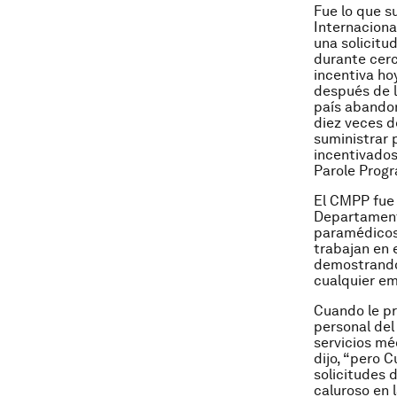
Fue lo que s
Internaciona
una solicitu
durante cerc
incentiva ho
después de l
país abandon
diez veces d
suministrar 
incentivados
Parole Prog
El CMPP fue
Departament
paramédicos,
trabajan en 
demostrando
cualquier e
Cuando le pr
personal del
servicios mé
dijo, “pero 
solicitudes 
caluroso en l