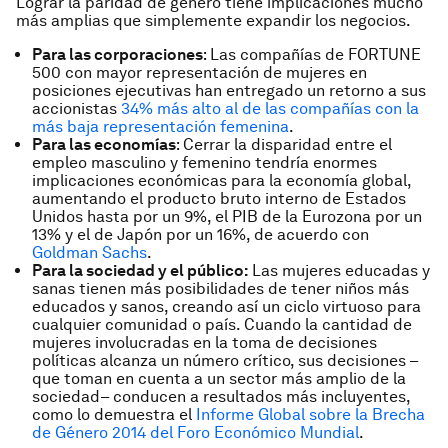
Lograr la paridad de género tiene implicaciones mucho
más amplias que simplemente expandir los negocios.
Para las corporaciones
: Las compañías de FORTUNE
500 con mayor representación de mujeres en
posiciones ejecutivas han entregado un retorno a sus
accionistas
34% más alto al de las compañías con la
más baja representación femenina
.
Para las economías
: Cerrar la disparidad entre el
empleo masculino y femenino tendría enormes
implicaciones económicas para la economía global,
aumentando el producto bruto interno de Estados
Unidos hasta por un 9%, el PIB de la Eurozona por un
13% y el de Japón por un 16%, de acuerdo con
Goldman Sachs
.
Para la sociedad y el público:
Las mujeres educadas y
sanas tienen más posibilidades de tener niños más
educados y sanos, creando así un ciclo virtuoso para
cualquier comunidad o país. Cuando la cantidad de
mujeres involucradas en la toma de decisiones
políticas alcanza un número crítico, sus decisiones –
que toman en cuenta a un sector más amplio de la
sociedad– conducen a resultados más incluyentes,
como lo demuestra el
Informe Global sobre la Brecha
de Género 2014 del Foro Económico Mundial
.