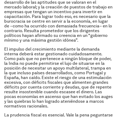
desarrollo de las aptitudes que se valoran en el
mercado laboral; y la creación de puestos de trabajo en
empresas que tengan un incentivo para invertir en
capacitación. Para lograr todo eso, es necesario que la
burocracia se centre en servir a la economía, en lugar
de –como ha ocurrido con demasiada frecuencia– en lo
contrario. Resulta prometedor que los dirigentes
políticos hayan afirmado su creencia en un “gobierno
mínimo y una máxima gestión idónea”.
El impulso del crecimiento mediante la demanda
interna deberá estar gestionado cuidadosamente.
Como país que no pertenece a ningún bloque de poder,
la India no puede permitirse el lujo de situarse en la
posición de necesitar un apoyo multilateral, trampa en
la que incluso países desarrollados, como Portugal y
España, han caído. Existe el riesgo de una estimulación
excesiva, con déficits fiscales que alimenten grandes
déficits por cuenta corriente y deudas, que de repente
resulte insostenible cuando escasee el dinero. Las
pocas economías en ascenso que han evitado los auges
y las quiebras lo han logrado ateniéndose a marcos
normativos racionales.
La prudencia fiscal es esencial. Vale la pena peguntarse