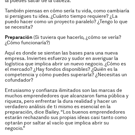
la puedes sacar de la cabeza.
También piensas en cómo sería tu vida, como cambiaría
si persigues tu idea. ¿Cuánto tiempo requiere? ¿La
puedo hacer como un proyecto paralelo? ¿Tengo lo que
se necesita?
Preparación
(
Si tuviera que hacerlo, ¿cómo se vería?
¿Cómo funcionaría?
)
Aquí es donde se sientan las bases para una nueva
empresa. Inviertes esfuerzo y sudor en averiguar la
logística que implica abrir un nuevo negocio. ¿Cómo es
el mercado? ¿Hay fondos disponibles? ¿Quién es la
competencia y cómo puedes superarla? ¿Necesitas un
cofundador?
Entusiasmo y confianza ilimitados son las marcas de
muchos emprendedores que alcanzaron fama pública y
riqueza, pero enfrentar la dura realidad y hacer un
verdadero análisis de ti mismo es esencial en la
preparación, dice Bailey. “Los buenos emprendedores
estarán rechazando sus propias ideas casi tanto como
optarán por saltar al vacío que implica abrir su
negocio.”