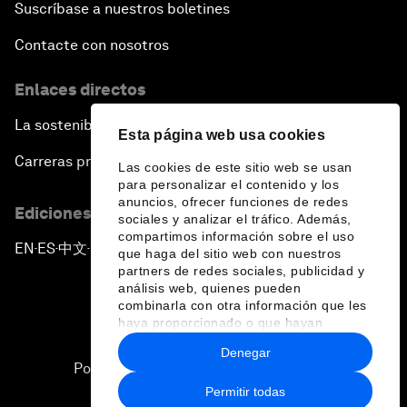
Suscríbase a nuestros boletines
Contacte con nosotros
Enlaces directos
La sostenibilidad en el Foro
Esta página web usa cookies
Carreras profesionales
Las cookies de este sitio web se usan
para personalizar el contenido y los
anuncios, ofrecer funciones de redes
Ediciones en otros idiomas
sociales y analizar el tráfico. Además,
compartimos información sobre el uso
EN
ES
中文
日本語
▪
▪
▪
que haga del sitio web con nuestros
partners de redes sociales, publicidad y
análisis web, quienes pueden
combinarla con otra información que les
haya proporcionado o que hayan
recopilado a partir del uso que haya
Denegar
hecho de sus servicios.
Política de privacidad y normas de uso
Permitir todas
Sitemap