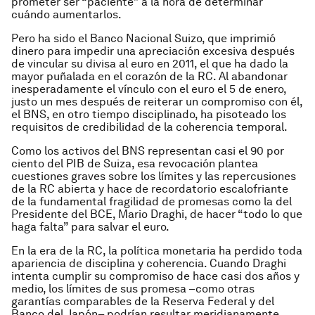
prometer ser “paciente” a la hora de determinar
cuándo aumentarlos.
Pero ha sido el Banco Nacional Suizo, que imprimió
dinero para impedir una apreciación excesiva después
de vincular su divisa al euro en 2011, el que ha dado la
mayor puñalada en el corazón de la RC. Al abandonar
inesperadamente el vínculo con el euro el 5 de enero,
justo un mes después de reiterar un compromiso con él,
el BNS, en otro tiempo disciplinado, ha pisoteado los
requisitos de credibilidad de la coherencia temporal.
Como los activos del BNS representan casi el 90 por
ciento del PIB de Suiza, esa revocación plantea
cuestiones graves sobre los límites y las repercusiones
de la RC abierta y hace de recordatorio escalofriante
de la fundamental fragilidad de promesas como la del
Presidente del BCE, Mario Draghi, de hacer “todo lo que
haga falta” para salvar el euro.
En la era de la RC, la política monetaria ha perdido toda
apariencia de disciplina y coherencia. Cuando Draghi
intenta cumplir su compromiso de hace casi dos años y
medio, los límites de sus promesa –como otras
garantías comparables de la Reserva Federal y del
Banco del Japón– podrían resultar meridianamente