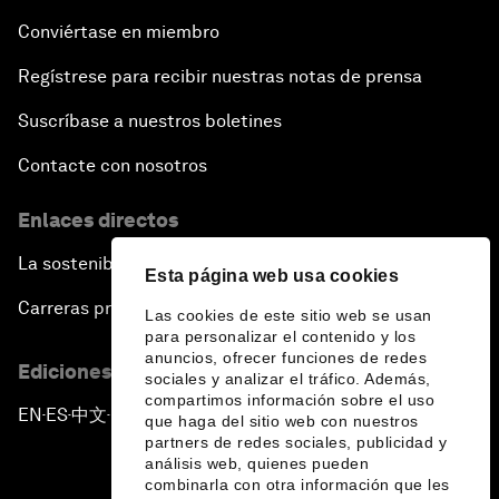
Conviértase en miembro
Regístrese para recibir nuestras notas de prensa
Suscríbase a nuestros boletines
Contacte con nosotros
Enlaces directos
La sostenibilidad en el Foro
Esta página web usa cookies
Carreras profesionales
Las cookies de este sitio web se usan
para personalizar el contenido y los
anuncios, ofrecer funciones de redes
Ediciones en otros idiomas
sociales y analizar el tráfico. Además,
compartimos información sobre el uso
EN
ES
中文
日本語
▪
▪
▪
que haga del sitio web con nuestros
partners de redes sociales, publicidad y
análisis web, quienes pueden
combinarla con otra información que les