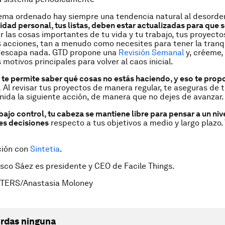
ema ordenado hay siempre una tendencia natural al desorde
idad personal, tus listas, deben estar actualizadas para que s
r las cosas importantes de tu vida y tu trabajo, tus proyecto
 acciones, tan a menudo como necesites para tener la tranq
e escapa nada. GTD propone una
Revisión Semanal
y, créeme, 
 motivos principales para volver al caos inicial.
 te permite saber qué cosas
no
estás haciendo, y eso te prop
.
Al revisar tus proyectos de manera regular, te aseguras de 
nida la siguiente acción, de manera que no dejes de avanzar.
bajo control, tu cabeza se mantiene libre para pensar a un nive
es decisiones
respecto a tus objetivos a medio y largo plazo. 
ción con
Sintetia
.
isco Sáez es presidente y CEO de Facile Things.
TERS/Anastasia Moloney
erdas ninguna