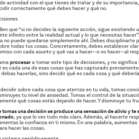
de actividad con el que tienes de tratar y de su importancia,
cidir correctamente qué debes hacer y qué no.
cisiones
llen que “
si no decides la siguiente acción, sigue existiendo
te infinito entre la realidad actual y lo que necesitas hacer
”
vida no puede quedarse simplemente
ahí
. Debes disciplinarte 
obre todas tus cosas. Concretamente, debes establecer cla
omiso con cada asunto y qué vas a hacer—o no hacer—al res
llama
procesar
a tomar este tipo de decisiones, y no signific
ué es cada una de esas cosas que has capturado previamente
e debas hacerlas, sino decidir qué es cada cosa y qué deberí
 decidir sobre cada cosa que aterriza en tu vida, tomas conci
isminuyes tu nivel de ansiedad. Tomas el control de la situaci
mente qué cosas estás dejando de hacer. Y disminuye tu fru
 tomas una decisión se produce una sensación de alivio y te 
ionado
, ya que lo ves todo más claro. Además, al hacerte res
umentas la confianza en ti mismo. En una palabra, aumentas 
ra hacer las cosas.
tu sistema periódicamente