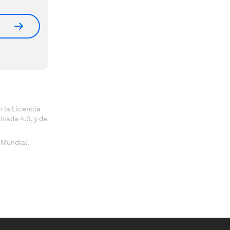
 la Licencia
vada 4.0, y de
 Mundial.