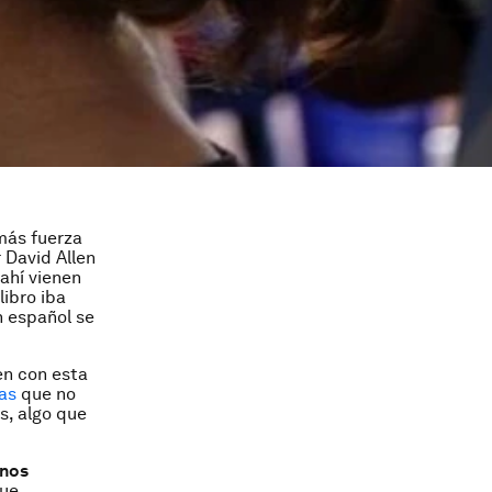
más fuerza
 David Allen
 ahí vienen
libro iba
n español se
en con esta
pas
que no
s, algo que
unos
que