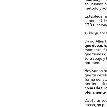
solucionar l
método y vol
Establecer n
saber si GTD
GTD funcione
1.- No guard
David Allen 
que debas ha
momento, fu
que tienes q
tu trabajo y 
parecen.
Hay varias r
que tu cere
forma consta
perder el ti
cosas de tu 
plenamente
Capturar tod
cosas, no pa