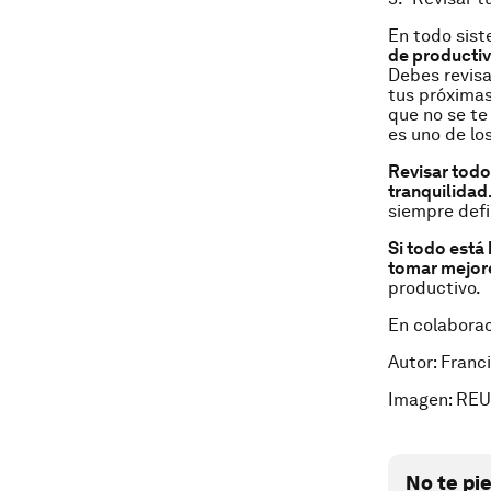
En todo sist
de productiv
Debes revisa
tus próximas
que no se t
es uno de los
Revisar todo
tranquilidad
siempre defi
Si todo está 
tomar mejor
productivo.
En colabora
Autor: Franc
Imagen: REU
No te pi