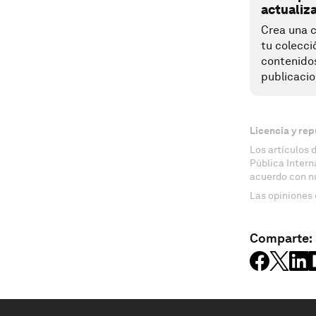
actualiz
Crea una c
tu colecci
contenido
publicacio
Licencia y rep
Los artículos 
Pública Inter
acuerdo con n
Las opiniones 
Comparte: