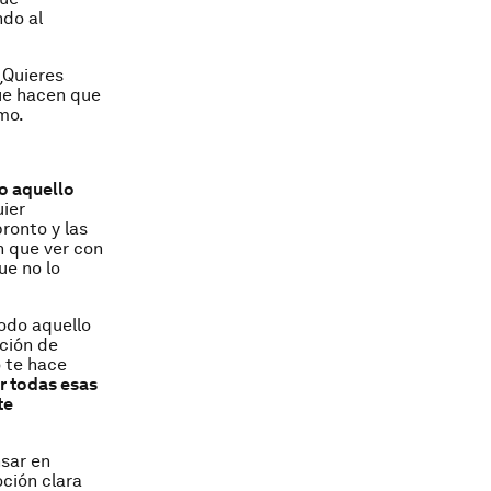
ndo
al
¿Quieres
que hacen que
mo.
do aquello
ier
pronto y las
n que ver con
ue no lo
Todo aquello
ción de
 te hace
ar todas esas
te
sar
en
ción clara