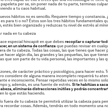
a papeleta
per se
, sin poner nada de tu parte, terminas
culpa
viendo a tu caos habitual.
uevos hábitos no es sencillo. Requiere tiempo y constancia. 
 es para ti o no? Éstos son los tres hábitos fundamentales 
, estés bien organizado y reduzcas tu nivel de estrés al míni
ar nada en tu cabeza
hace especial hincapié en que debes
recopilar o capturar to
cer, en un sistema de confianza
que puedas revisar en cualqu
era de tu cabeza.
Todas las cosas
, las que tienes que hacer 
ue hacer algún día, las grandes y las pequeñas, las que tiene
las que son parte de tu vida personal, las importantes y las q
azones, de carácter práctico y psicológico, para hacer esto. 
bro considere de alguna manera
incompleto
requerirá tu aten
nte e inconsciente. Pensar repetidas veces en lo mismo solo
empo y, además, es una fuente de estrés.
Si te habitúas a sac
cabeza, eliminarás distracciones inútiles y podrás concentrar
en lo que estás haciendo.
o fuera de tu cabeza te permitirá utilizar la cabeza para
pen
ra recordar cosas. Además, tendrás en todo momento una no