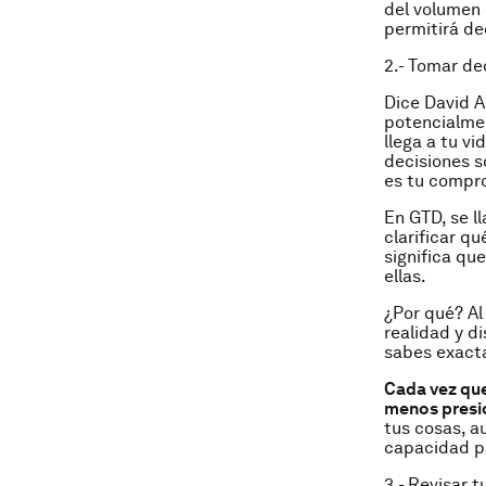
del volumen 
permitirá de
2.- Tomar de
Dice David A
potencialmen
llega a tu 
decisiones s
es tu compr
En GTD, se 
clarificar q
significa qu
ellas.
¿Por qué? Al
realidad y d
sabes exacta
Cada vez que
menos pres
tus cosas, a
capacidad pa
3.- Revisar 