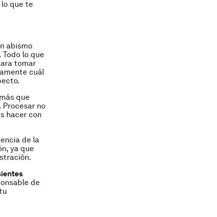
 lo que te
 un abismo
. Todo lo que
para tomar
ramente cuál
pecto.
a más que
. Procesar no
as hacer con
encia de la
ón, ya que
stración.
sientes
ponsable de
tu