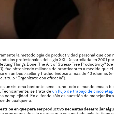
ramente la metodología de productividad personal que con 
ndo los profesionales del siglo XXI. Desarrollada en 2001 por
“Getting Things Done: The Art of Stress-Free Productivity” (de
TD), fue obteniendo millones de practicantes a medida que el 
se en un best-seller y traduciéndose a más de 40 idiomas (e
el título “Organízate con eficacia”).
s un sistema bastante sencillo, no todo el mundo encaja bi
. Técnicamente, se trata de
un flujo de trabajo de cinco eta
na complejidad. En el fondo sólo es cuestión de manejar lista
nce de cualquiera.
estriba en que para ser productivo necesitas desarrollar alg
 no eres capaz de ello o crees que una metodología te tiene 