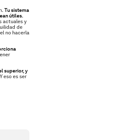
n.
Tu sistema
ean útiles
.
s actuales y
uilidad de
el no hacerla
orciona
tener
l superior, y
Y eso es ser