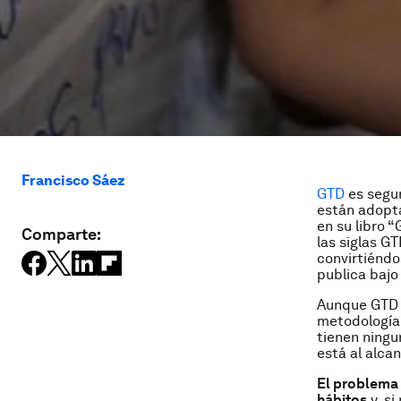
Francisco Sáez
GTD
es segu
están adopta
en su libro 
Comparte:
las siglas G
convirtiéndo
publica bajo 
Aunque GTD e
metodología
tienen ningu
está al alca
El problema 
hábitos
y, si