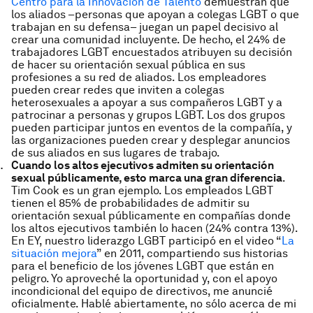
Centro para la Innovación de Talento
demuestran que
los aliados –personas que apoyan a colegas LGBT o que
trabajan en su defensa– juegan un papel decisivo al
crear una comunidad incluyente. De hecho, el 24% de
trabajadores LGBT encuestados atribuyen su decisión
de hacer su orientación sexual pública en sus
profesiones a su red de aliados. Los empleadores
pueden crear redes que inviten a colegas
heterosexuales a apoyar a sus compañeros LGBT y a
patrocinar a personas y grupos LGBT. Los dos grupos
pueden participar juntos en eventos de la compañía, y
las organizaciones pueden crear y desplegar anuncios
de sus aliados en sus lugares de trabajo.
Cuando los altos ejecutivos admiten su orientación
sexual públicamente, esto marca una gran diferencia
.
Tim Cook es un gran ejemplo. Los empleados LGBT
tienen el 85% de probabilidades de admitir su
orientación sexual públicamente en compañías donde
los altos ejecutivos también lo hacen (24% contra 13%).
En EY, nuestro liderazgo LGBT participó en el video “
La
situación mejora
” en 2011, compartiendo sus historias
para el beneficio de los jóvenes LGBT que están en
peligro. Yo aproveché la oportunidad y, con el apoyo
incondicional del equipo de directivos, me anuncié
oficialmente. Hablé abiertamente, no sólo acerca de mi