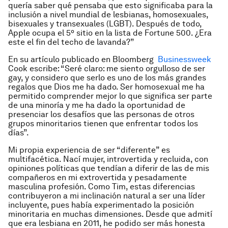
quería saber qué pensaba que esto significaba para la
inclusión a nivel mundial de lesbianas, homosexuales,
bisexuales y transexuales (LGBT). Después de todo,
Apple ocupa el 5º sitio en la lista de Fortune 500. ¿Era
este el fin del techo de lavanda?”
En su artículo publicado en Bloomberg
Businessweek
Cook escribe: “Seré claro: me siento orgulloso de ser
gay, y considero que serlo es uno de los más grandes
regalos que Dios me ha dado. Ser homosexual me ha
permitido comprender mejor lo que significa ser parte
de una minoría y me ha dado la oportunidad de
presenciar los desafíos que las personas de otros
grupos minoritarios tienen que enfrentar todos los
días”.
Mi propia experiencia de ser “diferente” es
multifacética. Nací mujer, introvertida y recluida, con
opiniones políticas que tendían a diferir de las de mis
compañeros en mi extrovertida y pesadamente
masculina profesión. Como Tim, estas diferencias
contribuyeron a mi inclinación natural a ser una líder
incluyente, pues había experimentado la posición
minoritaria en muchas dimensiones. Desde que admití
que era lesbiana en 2011, he podido ser más honesta