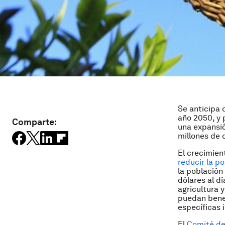
Se anticipa 
año 2050, y 
Comparte:
una expansió
millones de 
El crecimien
reducir la p
la población
dólares al d
agricultura 
puedan benef
específicas 
El
Comité de