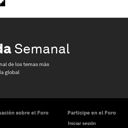
da
Semanal
nal de los temas más
a global
ación sobre el Foro
Participe en el Foro
Iniciar sesión