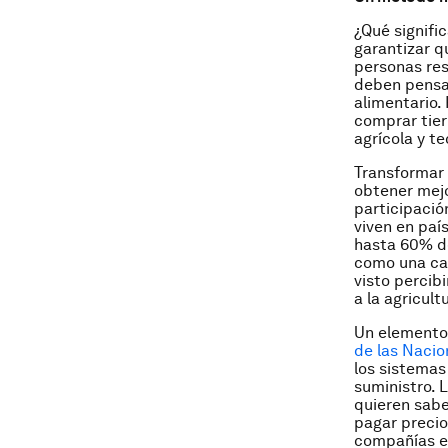
¿Qué signifi
garantizar q
personas res
deben pensar
alimentario. 
comprar tier
agrícola y t
Transformar 
obtener mejo
participació
viven en paí
hasta 60% de 
como una car
visto percib
a la agricul
Un elemento 
de las Nacio
los sistemas
suministro. 
quieren sabe
pagar precio
compañías e