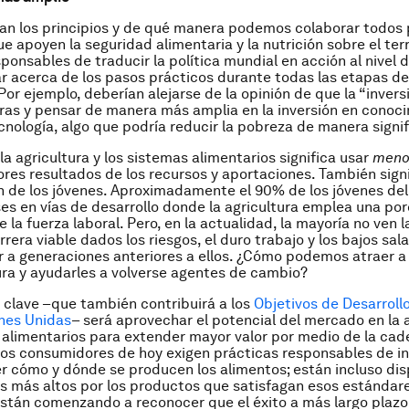
can los principios y de qué manera podemos colaborar todos
ue apoyen la seguridad alimentaria y la nutrición sobre el te
ponsables de traducir la política mundial en acción al nivel 
 acerca de los pasos prácticos durante todas las etapas de
Por ejemplo, deberían alejarse de la opinión de que la “inversi
ras y pensar de manera más amplia en la inversión en conoc
ecnología, algo que podría reducir la pobreza de manera signif
la agricultura y los sistemas alimentarios significa usar
meno
res resultados de los recursos y aportaciones. También signif
n de los jóvenes. Aproximadamente el 90% de los jóvenes de
ses en vías de desarrollo donde la agricultura emplea una po
la fuerza laboral. Pero, en la actualidad, la mayoría no ven l
rera viable dados los riesgos, el duro trabajo y los bajos sal
ir a generaciones anteriores a ellos. ¿Cómo podemos atraer a
tura y ayudarles a volverse agentes de cambio?
clave –que también contribuirá a los
Objetivos de Desarroll
nes Unidas
– será aprovechar el potencial del mercado en la a
 alimentarios para extender mayor valor por medio de la ca
Los consumidores de hoy exigen prácticas responsables de in
r cómo y dónde se producen los alimentos; están incluso di
s más altos por los productos que satisfagan esos estándare
stán comenzando a reconocer que el éxito a más largo plaz