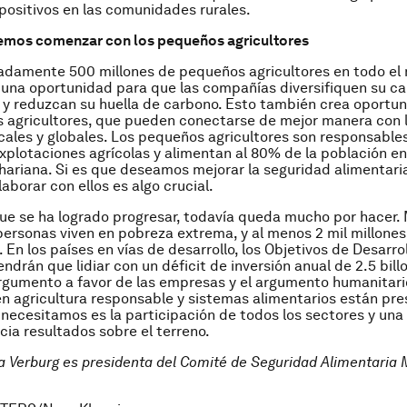
positivos en las comunidades rurales.
emos comenzar con los pequeños agricultores
adamente 500 millones de pequeños agricultores en todo e
una oportunidad para que las compañías diversifiquen su ca
y reduzcan su huella de carbono. Esto también crea oportu
 agricultores, que pueden conectarse de mejor manera con 
ales y globales. Los pequeños agricultores son responsable
xplotaciones agrícolas y alimentan al 80% de la población en 
hariana. Si es que deseamos mejorar la seguridad alimentaria
laborar con ellos es algo crucial.
ue se ha logrado progresar, todavía queda mucho por hacer. 
personas viven en pobreza extrema, y al menos 2 mil millones
 En los países en vías de desarrollo, los Objetivos de Desarro
ndrán que lidiar con un déficit de inversión anual de 2.5 bill
argumento a favor de las empresas y el argumento humanitari
 en agricultura responsable y sistemas alimentarios están pre
 necesitamos es la participación de todos los sectores y una
cia resultados sobre el terreno.
a Verburg es presidenta del Comité de Seguridad Alimentaria 