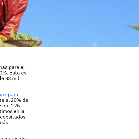
nas para el
60%. Esta es
de 83 mil
caz para
te el 20% de
s de 1.25
timos en la
 necesitados
 más
 maneras de