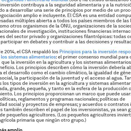
inversión contribuya a la seguridad alimentaria y a la nutrició
 a desarrollar una serie de principios por medio de un pro
egociación amplio e incluyente. El CSA es una entidad comp
esadas múltiples abierta a todos los países miembros de las
como otros organismos de la ONU, organizaciones de la socied
acionales de investigación, instituciones financieras internac
es del sector privado y organizaciones filantrópicas: todas c
 participar en debates y contribuir a las decisiones y resulta
e 2014, el CSA respaldó los
Principios para la inversión resp
y los sistemas alimentarios
: el primer consenso mundial para d
 que la inversión en la agricultura y los sistemas alimentario
eficio. Los principios describen cómo la inversión debería a
a el desarrollo como el cambio climático, la igualdad de géner
social, la participación de la juventud y el acceso al agua. T
 los tipos de inversión en la agricultura y sistemas alimentar
vada, grande, pequeña, y tanto en la esfera de la producción 
ento. Los principios proporcionan un marco que puede usar
políticas, reglamentos y programas nacionales; políticas de
dad social y proyectos de empresas; y acuerdos o contratos i
os también describen el papel de los inversionistas, ya sean 
de pequeños agricultores. (Los pequeños agricultores invier
grícola primaria que ningún otro grupo.)
más amplio