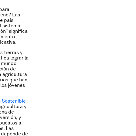
 para
rreno? Las
de país
l sistema
ón” significa
imiento
icativa.
s
tierras y
ica lograr la
l mundo
rción de
a agricultura
arios que han
 los jóvenes
o Sostenible
gricultura y
dena de
versión, y
spuestos a
s. Las
o depende de