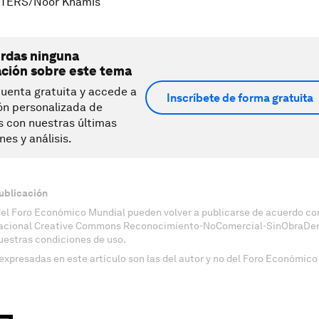
UTERS/Noor Khamis
erdas ninguna
ación sobre este tema
uenta gratuita y accede a
Inscríbete de forma gratuita
ón personalizada de
s con nuestras últimas
nes y análisis.
ublicación
del Foro Económico Mundial pueden volver a publicarse de acuerdo con
nacional Creative Commons Reconocimiento-NoComercial-SinObraDeri
uestras condiciones de uso.
expresadas en este artículo son las del autor y no del Foro Económico