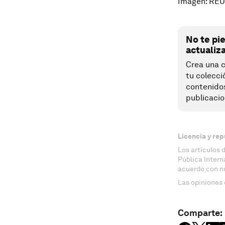
Imagen: RE
No te pi
actualiz
Crea una c
tu colecci
contenido
publicacio
Licencia y rep
Los artículos 
Pública Inter
acuerdo con n
Las opiniones 
Comparte: