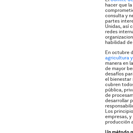
hacer que la 
comprometido
consulta y n
partes inter
Unidas, así 
redes intern
organizacion
habilidad de
En octubre d
agricultura 
manera en la
de mayor ben
desafíos par
el bienestar 
cubren todos
pública, pri
de procesami
desarrollar 
responsabili
Los principi
empresas, y 
producción a
Un método 