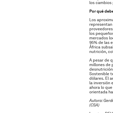
los cambios 
Por qué deb
Los aproxim
representan 
proveedores 
los pequeños
mercados loc
95% de las e
África subsa
nutrición, co
A pesar de q
millones de 
desnutrición.
Sostenible te
dólares. El 
la inversión
ahora lo que
orientada ha
Autora: Gerd
(CSA)