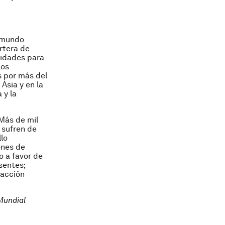
l mundo
rtera de
nidades para
los
s por más del
Asia y en la
 y la
Más de mil
 sufren de
llo
ones de
o a favor de
sentes;
 acción
Mundial