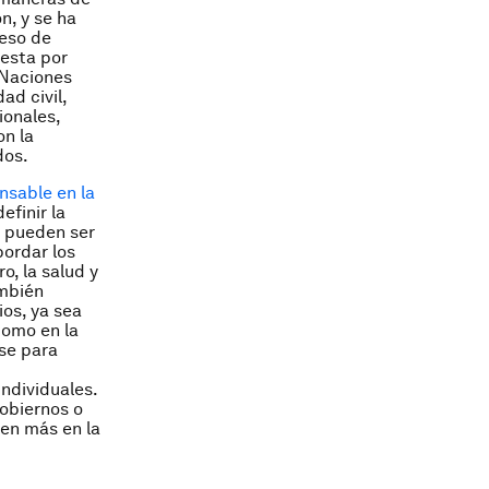
n, y se ha
ceso de
uesta por
 Naciones
ad civil,
ionales,
on la
dos.
onsable en la
efinir la
s pueden ser
bordar los
o, la salud y
ambién
ios, ya sea
como en la
se para
ndividuales.
gobiernos o
ten más en la