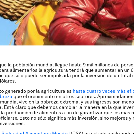
que la población mundial llegue hasta 9 mil millones de perso
para alimentarlos la agricultura tendrá que aumentar en un 
n que sólo puede ser impulsada por la inversión de un total 
dólares.
to generado por la agricultura es
hasta cuatro veces más efi
obreza
que el crecimiento en otros sectores. Aproximadamen
 mundial vive en la pobreza extrema, y sus ingresos son meno
ía. Está claro que debemos cambiar la manera en la que inver
y la producción de alimentos a fin de garantizar que los más
iciarse. Esto no sólo significa más inversión, sino mejores y
inversiones.
 Seguridad Alimentaria Mundial
(CSA) ha estado analizando