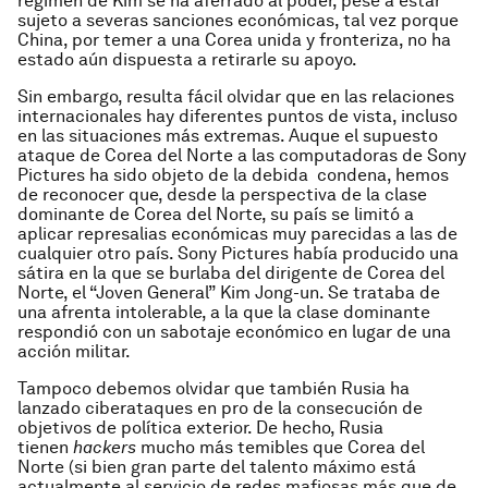
régimen de Kim se ha aferrado al poder, pese a estar
sujeto a severas sanciones económicas, tal vez porque
China, por temer a una Corea unida y fronteriza, no ha
estado aún dispuesta a retirarle su apoyo.
Sin embargo, resulta fácil olvidar que en las relaciones
internacionales hay diferentes puntos de vista, incluso
en las situaciones más extremas. Auque el supuesto
ataque de Corea del Norte a las computadoras de Sony
Pictures ha sido objeto de la debida condena, hemos
de reconocer que, desde la perspectiva de la clase
dominante de Corea del Norte, su país se limitó a
aplicar represalias económicas muy parecidas a las de
cualquier otro país. Sony Pictures había producido una
sátira en la que se burlaba del dirigente de Corea del
Norte, el “Joven General” Kim Jong-un. Se trataba de
una afrenta intolerable, a la que la clase dominante
respondió con un sabotaje económico en lugar de una
acción militar.
Tampoco debemos olvidar que también Rusia ha
lanzado ciberataques en pro de la consecución de
objetivos de política exterior. De hecho, Rusia
tienen
hackers
mucho más temibles que Corea del
Norte (si bien gran parte del talento máximo está
actualmente al servicio de redes mafiosas más que de