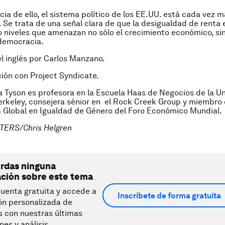
ia de ello, el sistema político de los EE.UU. está cada vez
o. Se trata de una señal clara de que la desigualdad de renta 
 niveles que amenazan no sólo el crecimiento económico, si
 democracia.
l inglés por Carlos Manzano.
ión con Project Syndicate.
a Tyson es profesora en la Escuela Haas de Negocios de la U
Berkeley, consejera sénior en el Rock Creek Group y miembro
 Global en Igualdad de Género del Foro Económico Mundial.
TERS/Chris Helgren
erdas ninguna
ación sobre este tema
uenta gratuita y accede a
Inscríbete de forma gratuita
ón personalizada de
s con nuestras últimas
nes y análisis.