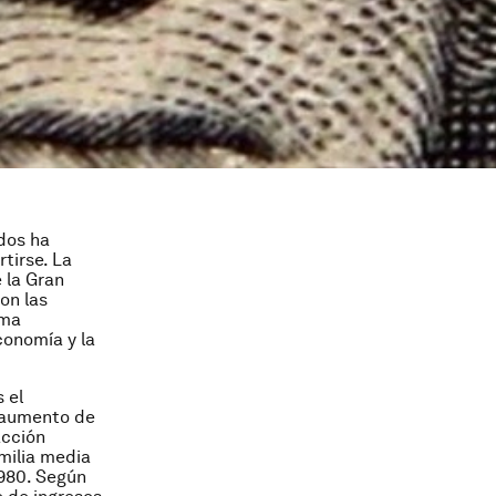
dos ha
tirse. La
 la Gran
on las
rma
conomía y la
 el
l aumento de
acción
amilia media
1980. Según