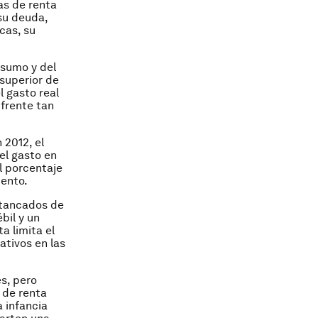
as de renta
su deuda,
cas, su
nsumo y del
superior de
l gasto real
 frente tan
n 2012, el
el gasto en
l porcentaje
iento.
stancados de
bil y un
a limita el
ativos en las
es, pero
 de renta
a infancia