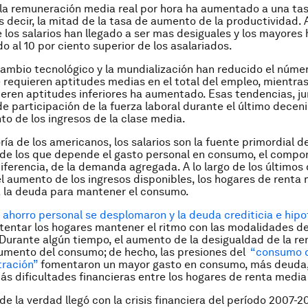
la remuneración media real por hora ha aumentado a una ta
es decir, la mitad de la tasa de aumento de la productividad.
los salarios han llegado a ser mas desiguales y los mayores
o al 10 por ciento superior de los asalariados.
ambio tecnológico y la mundialización han reducido el núme
requieren aptitudes medias en el total del empleo, mientras
ieren aptitudes inferiores ha aumentado. Esas tendencias, j
e participación de la fuerza laboral durante el último decenio
o de los ingresos de la clase media.
ría de los americanos, los salarios son la fuente primordial d
 de los que depende el gasto personal en consumo, el compo
ferencia, de la demanda agregada. A lo largo de los últimos 
l aumento de los ingresos disponibles, los hogares de renta 
a la deuda para mantener el consumo.
 ahorro personal se desplomaron y la deuda crediticia e hipo
intentar los hogares mantener el ritmo con las modalidades 
. Durante algún tiempo, el aumento de la desigualdad de la re
umento del consumo; de hecho, las presiones del
“consumo d
tración”
fomentaron un mayor gasto en consumo, más deuda
ás dificultades financieras entre los hogares de renta media 
e la verdad llegó con la crisis financiera del período 2007-