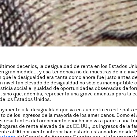
últimos decenios, la desigualdad de renta en los Estados Uni
 gran medida… y esa tendencia no da muestras de ir a inver
n que la desigualdad era tanta como ahora fue justo antes de
n nivel tan elevado de desigualdad no sólo es incompatible c
sticia social e igualdad de oportunidades observadas de fo
, sino que, además, representa una grave amenaza para la e
de los Estados Unidos.
byacente a la desigualdad que va en aumento en este país es
o de los ingresos de la mayoría de los americanos. Como e
os resultantes del crecimiento económico va a parar a una fr
hogares de renta elevada de los EE.UU., los ingresos de la f
nte al 90 por ciento inferior han estado estancados desde 