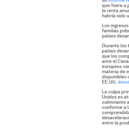
un
informe r
que fuera a 
la renta anu
habría sido 
Los ingresos
familias pob
países desar
Durante los 
países desar
que los comp
ante el Cana
europeos van
materia de e
disponibles d
EE.UU.
desc
La culpa pri
Unidos es at
culminante a
conforme a l
comprendidas
desaceleraci
entre la pro