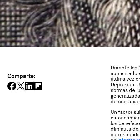
Durante los 
aumentado en
Comparte:
última vez e
Depresión. U
normas de ju
generalizada
democracia 
Un factor su
estancamient
los benefici
diminuta de 
correspondie