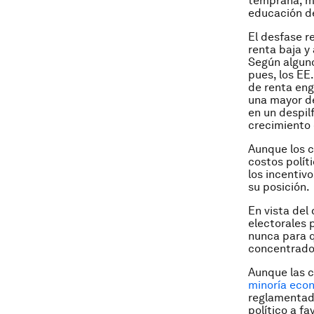
temprana, má
educación de
El desfase r
renta baja y
Según alguno
pues, los EE
de renta eng
una mayor de
en un despil
crecimiento 
Aunque los c
costos polít
los incentiv
su posición.
En vista del
electorales 
nunca para q
concentrado
Aunque las c
minoría eco
reglamentado
político a fa