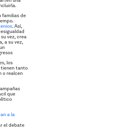
parten una
cluirla.
n familias de
iempo.
cenios
. Así,
 desigualdad
su vez, crea
, a su vez,
 un
gresos
s, los
 tienen tanto
 o realcen
s campañas
ácil que
lítico
an a la
ar el debate