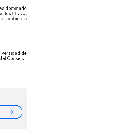
 más dominado
en los EE.UU.
no también la
niversidad de
 del Consejo