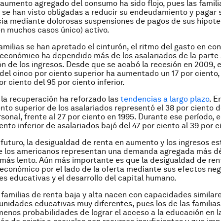
 aumento agregado del consumo ha sido flojo, pues las famili
 se han visto obligadas a reducir su endeudamiento y pagar 
ia mediante dolorosas suspensiones de pagos de sus hipote
 en muchos casos único) activo.
milias se han apretado el cinturón, el ritmo del gasto en co
económico ha dependido más de los asalariados de la parte 
ión de los ingresos. Desde que se acabó la recesión en 2009, e
el cinco por ciento superior ha aumentado un 17 por ciento,
or ciento del 95 por ciento inferior.
 la recuperación ha reforzado las
tendencias a largo plazo
. E
ento superior de los asalariados representó el 38 por ciento d
onal, frente al 27 por ciento en 1995. Durante ese período, e
ento inferior de asalariados bajó del 47 por ciento al 39 por c
 futuro, la desigualdad de renta en aumento y los ingresos e
de los americanos representan una demanda agregada más dé
más lento. Aún más importante es que la desigualdad de rent
económico por el lado de la oferta mediante sus efectos neg
s educativas y el desarrollo del capital humano.
 familias de renta baja y alta nacen con capacidades similar
unidades educativas muy diferentes, pues los de las familias
menos probabilidades de lograr el acceso a la educación en l