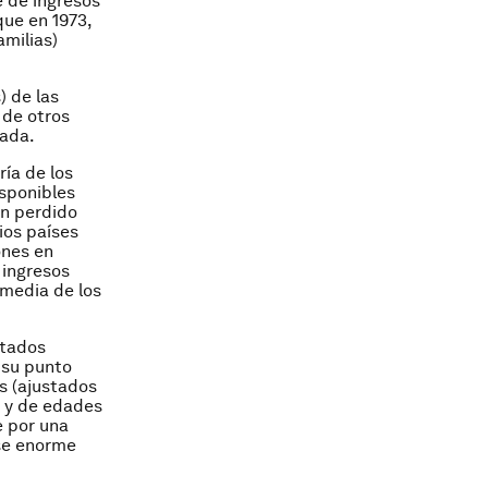
e de ingresos
que en 1973,
amilias)
) de las
 de otros
gada.
ría de los
isponibles
an perdido
ios países
ones en
 ingresos
e media de los
stados
a su punto
s (ajustados
a y de edades
e por una
ase enorme