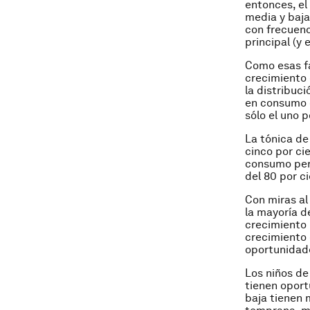
entonces, el
media y baja
con frecuenc
principal (y
Como esas fa
crecimiento 
la distribuc
en consumo d
sólo el uno p
La tónica de
cinco por ci
consumo pers
del 80 por ci
Con miras al
la mayoría 
crecimiento 
crecimiento 
oportunidade
Los niños de
tienen oport
baja tienen 