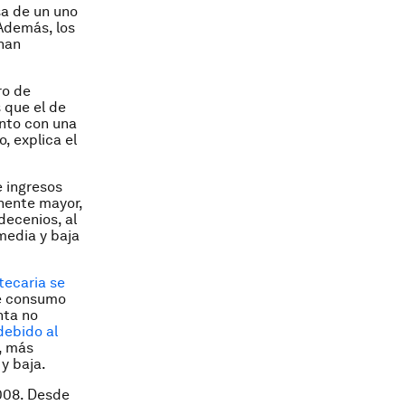
sa de un uno
 Además, los
 han
ro de
 que el de
unto con una
, explica el
e ingresos
nente mayor,
decenios, al
media y baja
tecaria se
de consumo
nta no
ebido al
, más
y baja.
2008. Desde