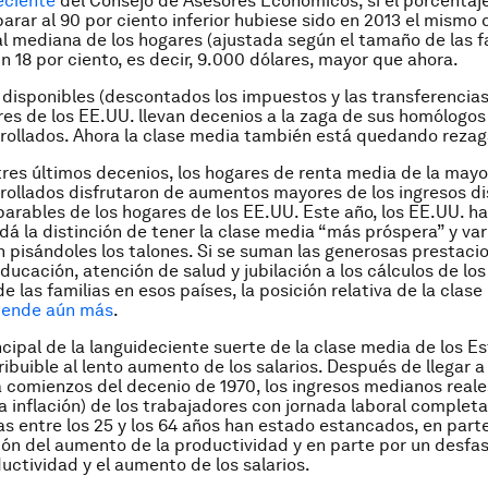
eciente
del Consejo de Asesores Económicos, si el porcentaj
parar al 90 por ciento inferior hubiese sido en 2013 el mismo 
al mediana de los hogares (ajustada según el tamaño de las f
un 18 por ciento, es decir, 9.000 dólares, mayor que ahora.
 disponibles (descontados los impuestos y las transferencias
res de los EE.UU. llevan decenios a la zaga de sus homólogos
rollados. Ahora la clase media también está quedando reza
tres últimos decenios, los hogares de renta media de la mayo
rollados disfrutaron de aumentos mayores de los ingresos d
arables de los hogares de los EE.UU. Este año, los EE.UU. h
dá la distinción de tener la clase media “más próspera” y var
 pisándoles los talones. Si se suman las generosas prestaci
ducación, atención de salud y jubilación a los cálculos de los
e las familias en esos países, la posición relativa de la clas
iende aún más
.
ncipal de la languideciente suerte de la clase media de los E
ribuible al lento aumento de los salarios. Después de llegar 
 comienzos del decenio de 1970, los ingresos medianos reale
a inflación) de los trabajadores con jornada laboral complet
 entre los 25 y los 64 años han estado estancados, en part
ón del aumento de la productividad y en parte por un desf
ductividad y el aumento de los salarios.