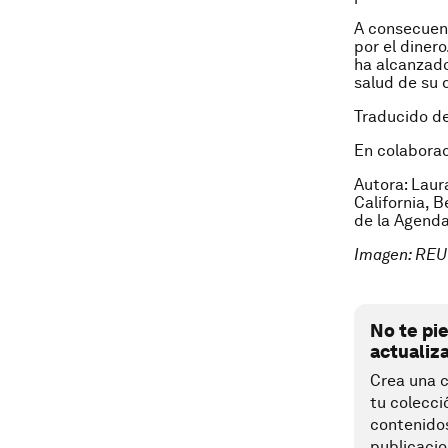
A consecuenc
por el diner
ha alcanzado
salud de su
Traducido de
En colaborac
Autora: Laur
California, 
de la Agenda
Imagen: REU
No te pi
actualiz
Crea una c
tu colecci
contenido
publicacio