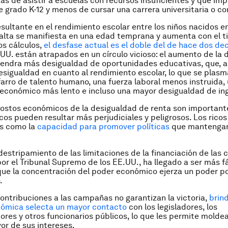
s de asistir a escuelas con recursos insuficientes y que im
 grado K-12 y menos de cursar una carrera universitaria o con
esultante en el rendimiento escolar entre los niños nacidos e
 alta se manifiesta en una edad temprana y aumenta con el t
s cálculos,
el desfase actual es el doble del de hace dos de
.UU. están atrapados en un círculo vicioso: el aumento de la
endra más desigualdad de oportunidades educativas, que, a 
sigualdad en cuanto al rendimiento escolar, lo que se plasma
farro de talento humano, una fuerza laboral menos instruida,
económico más lento e incluso una mayor desigualdad de in
ostos económicos de la desigualdad de renta son importante
icos pueden resultar más perjudiciales y peligrosos. Los ricos
os como la
capacidad para promover políticas
que mantengan
 destripamiento de las limitaciones de la financiación de la
por el Tribunal Supremo de los EE.UU., ha llegado a ser más f
ue la concentración del poder económico ejerza un poder po
.
ontribuciones a las campañas no garantizan la victoria,
brind
nómica selecta un mayor contacto
con los legisladores, los
res y otros funcionarios públicos, lo que les permite molde
vor de sus intereses.