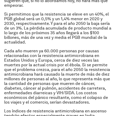
sugieren que, si no lo abordamos hoy, no hará más que
empeorar.
Si permitimos que la resistencia se eleve en un 40%, el
PGB global será un 0,5% y un 1,4% menor en 2020 y
2030, respectivamente. Y para el año 2050 la baja sería
de un 3%. La pérdida acumulada de producto mundial a
lo largo de los próximos 35 años llegará a los $100
billones, más de una vez y media el PGB mundial de la
actualidad.
Cada año mueren ya 60.000 personas por causas
relacionadas con la resistencia antimicrobiana en
Estados Unidos y Europa, cerca de diez veces las
muertes por la actual crisis por el ébola. Si se permite
que el problema crezca, para el año 2050 la resistencia
antimicrobiana hará causado la muerte de más de diez
millones de personas al año, lo que representa más que
la cantidad de personas que mueren de cáncer,
diabetes, cáncer al pulmón, accidentes de carretera,
enfermedades diarreicas y VIH/SIDA. Los costos
económicos del pánico resultante, como el colapso de
los viajes y el comercio, serían devastadores.
Los índices de resistencia antimicrobiana en ascenso
tendrán efectos especialmente graves en India,