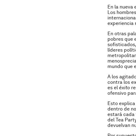
En la nueva 
Los hombres
internaciona
experiencia 
En otras pal
pobres que e
sofisticados
líderes polít
metropolitan
menospreciad
mundo que e
A los agitad
contra los e
es el
éxito
re
ofensivo par
Esto explica
dentro de no
estará cada 
del Tea Part
devuelvan nu
Por supuesto