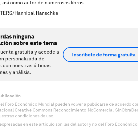
, así como autor de numerosos libros.
UTERS/Hannibal Hanschke
erdas ninguna
ación sobre este tema
uenta gratuita y accede a
Inscríbete de forma gratuita
ón personalizada de
s con nuestras últimas
nes y análisis.
ublicación
del Foro Económico Mundial pueden volver a publicarse de acuerdo con
nacional Creative Commons Reconocimiento-NoComercial-SinObraDeri
uestras condiciones de uso.
expresadas en este artículo son las del autor y no del Foro Económico