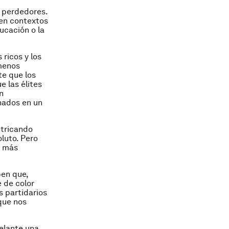
s perdedores.
en contextos
ucación o la
 ricos y los
 menos
te que los
e las élites
n
nados en un
otricando
oluto. Pero
a más
ben que,
e de color
s partidarios
que nos
elante una