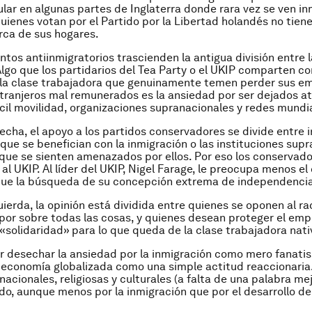
lar en algunas partes de Inglaterra donde rara vez se ven in
ienes votan por el Partido por la Libertad holandés no tien
rca de sus hogares.
ntos antiinmigratorios trascienden la antigua división entre l
Algo que los partidarios del Tea Party o el UKIP comparten co
 la clase trabajadora que genuinamente temen perder sus e
ranjeros mal remunerados es la ansiedad por ser dejados at
il movilidad, organizaciones supranacionales y redes mundi
echa, el apoyo a los partidos conservadores se divide entre 
que se benefician con la inmigración o las instituciones sup
 que se sienten amenazados por ellos. Por eso los conservado
al UKIP. Al líder del UKIP, Nigel Farage, le preocupa menos el
ue la búsqueda de su concepción extrema de independencia
uierda, la opinión está dividida entre quienes se oponen al ra
 por sobre todas las cosas, y quienes desean proteger el emp
 «solidaridad» para lo que queda de la clase trabajadora nati
or desechar la ansiedad por la inmigración como mero fanatis
 economía globalizada como una simple actitud reaccionaria
nacionales, religiosas y culturales (a falta de una palabra me
o, aunque menos por la inmigración que por el desarrollo de