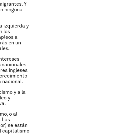
migrantes. Y
en ninguna
a izquierda y
n los
mpleos a
rás en un
ales.
intereses
ranacionales
res ingleses
 crecimiento
 nacional.
cismo y a la
leo y
va.
mo, o al
. Las
jor) se están
l capitalismo