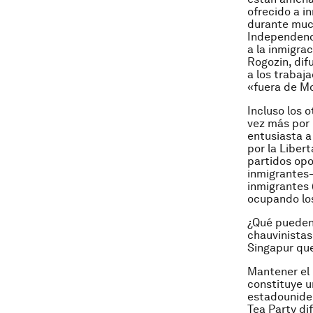
ofrecido a i
durante much
Independenci
a la inmigra
Rogozin, dif
a los trabaj
«fuera de M
Incluso los
vez más por 
entusiasta a 
por la Liber
partidos opo
inmigrantes–
inmigrantes 
ocupando los
¿Qué pueden 
chauvinistas
Singapur que
Mantener el
constituye u
estadouniden
Tea Party di