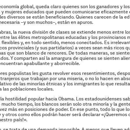
economía global, queda claro quienes son los ganadores y lo
 y mujeres educados que pueden comunicarse eficazmente 
les diversos se están beneficiando. Quienes carecen de la ed
necesaria –y son muchos–, están en apuros.
abras, la nueva división de clases se extiende menos entre los
ntre las élites metropolitanas educadas y los provincianos
, flexibles y, en todo sentido, menos conectados. Es irrelevan
icos provinciales (y sus partidarios) a veces sean más ricos qu
as que son blanco de rencores. De todas maneras, se siente
os. Y comparten así la amargura de quienes se sienten alie
ncuentran apabullante y aborrecible.
ores populistas les gusta revolver esos resentimientos, desp
xtranjeros que trabajan por una miseria, o no lo hacen en abs
lativo de las minorías étnicas y los inmigrantes lo que result
a las poblaciones locales.
 la hostilidad popular hacia Obama. Los estadounidenses sa
 mucho tiempo, los blancos serán solo otra minoría y la gent
vez más en posiciones de poder. En ese punto, todo lo que lo
y y otros como ellos podrán hacer será declarar «¡Queremos 
estro país!».
, se trata de una demanda imposible. A menos que lleven ad