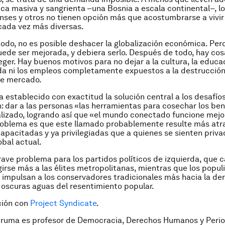
ica masiva y sangrienta –una Bosnia a escala continental–, l
ses y otros no tienen opción más que acostumbrarse a vivir
cada vez más diversas.
do, no es posible deshacer la globalización económica. Pero
ede ser mejorada, y debiera serlo. Después de todo, hay cos
eger. Hay buenos motivos para no dejar a la cultura, la educac
ida ni los empleos completamente expuestos a la destrucción
de mercado.
establecido con exactitud la solución central a los desafíos
n: dar a las personas «las herramientas para cosechar los ben
izado, logrando así que «el mundo conectado funcione mejor
roblema es que este llamado probablemente resulte más atra
apacitadas y ya privilegiadas que a quienes se sienten priva
bal actual.
rave problema para los partidos políticos de izquierda, que 
girse más a las élites metropolitanas, mientras que los popul
 impulsan a los conservadores tradicionales más hacia la der
 oscuras aguas del resentimiento popular.
ción con
Project Syndicate
.
Buruma es profesor de Democracia, Derechos Humanos y Peri