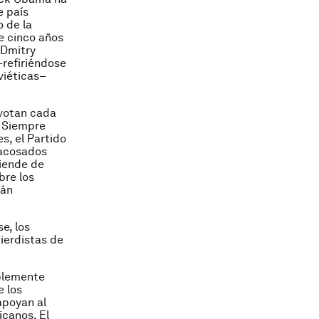
e país
 de la
e cinco años
 Dmitry
–refiriéndose
viéticas–
 votan cada
. Siempre
s, el Partido
 acosados
ciende de
bre los
tán
e, los
ierdistas de
ablemente
e los
apoyan al
icanos. El