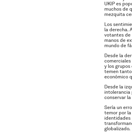
UKIP es popu
muchos de qu
mezquita ce
Los sentimie
la derecha. 
votantes de
manos de ext
mundo de fác
Desde la der
comerciales 
y los grupos
temen tanto 
económico q
Desde la izq
intolerancia
conservar la
Sería un err
temor por la
identidades 
transformand
globalizado.