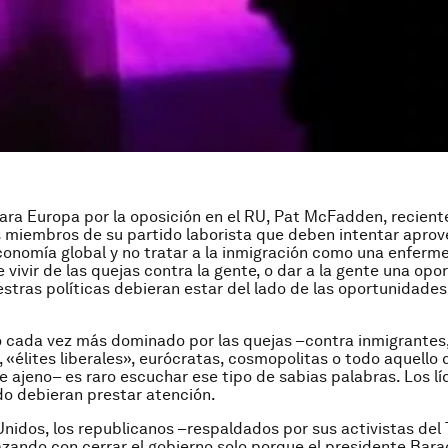
para Europa por la oposición en el RU, Pat McFadden, recien
os miembros de su partido laborista que deben intentar aprov
onomía global y no tratar a la inmigración como una enfer
 vivir de las quejas contra la gente, o dar a la gente una opo
stras políticas debieran estar del lado de las oportunidades
 cada vez más dominado por las quejas –contra inmigrantes
«élites liberales», eurócratas, cosmopolitas o todo aquello
ajeno– es raro escuchar ese tipo de sabias palabras. Los lí
o debieran prestar atención.
nidos, los republicanos –respaldados por sus activistas del
zando con cerrar el gobierno solo porque el presidente Bar