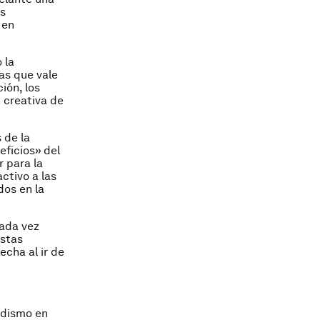
os
 en
 la
as que vale
ión, los
 creativa de
 de la
eficios» del
 para la
ctivo a las
dos en la
cada vez
istas
echa al ir de
odismo en