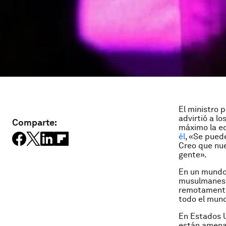
El ministro 
advirtió a l
Comparte:
máximo la ec
él
, «Se puede
Creo que nue
gente».
En un mundo
musulmanes, 
remotamente 
todo el mund
En Estados U
están amena