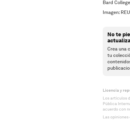
Bard College
Imagen: RE
No te pi
actualiz
Crea una c
tu colecci
contenido
publicacio
Licencia y rep
Los artículos 
Pública Inter
acuerdo con n
Las opiniones 