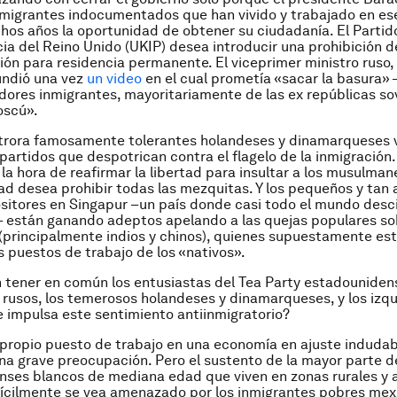
nmigrantes indocumentados que han vivido y trabajado en es
os años la oportunidad de obtener su ciudadanía. El Partido
a del Reino Unido (UKIP) desea introducir una prohibición d
ción para residencia permanente. El viceprimer ministro ruso,
undió una vez
un video
en el cual prometía «sacar la basura» 
adores inmigrantes, mayoritariamente de las ex repúblicas so
oscú».
 otrora famosamente tolerantes holandeses y dinamarqueses
partidos que despotrican contra el flagelo de la inmigración
la hora de reafirmar la libertad para insultar a los musulmane
tad desea prohibir todas las mezquitas. Y los pequeños y tan
sitores en Singapur –un país donde casi todo el mundo des
 están ganando adeptos apelando a las quejas populares so
(principalmente indios y chinos), quienes supuestamente es
 puestos de trabajo de los «nativos».
tener en común los entusiastas del Tea Party estadounidens
 rusos, los temerosos holandeses y dinamarqueses, y los izqu
 impulsa este sentimiento antiinmigratorio?
 propio puesto de trabajo en una economía en ajuste indud
na grave preocupación. Pero el sustento de la mayor parte d
ses blancos de mediana edad que viven en zonas rurales y 
fícilmente se vea amenazado por los inmigrantes pobres mex