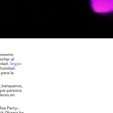
temente
echar al
medad.
Según
rtunidad.
 para la
, banqueros,
 que parezca
deres en
 Tea Party–
ack Obama ha