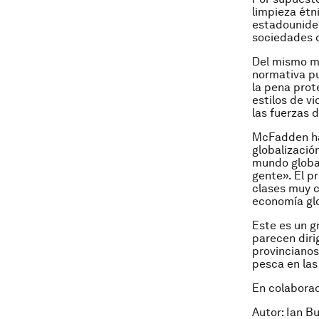
limpieza étn
estadouniden
sociedades 
Del mismo mo
normativa pu
la pena prot
estilos de v
las fuerzas 
McFadden ha 
globalizació
mundo global
gente». El p
clases muy c
economía glo
Este es un g
parecen diri
provincianos
pesca en las
En colabora
Autor: Ian 