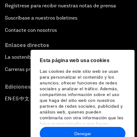
Regístrese para recibir nuestras notas de prensa
Suscríbase a nuestros boletines
Contacte con nosotros
Enlaces directos
La sostenibilidad en el Foro
Esta página web usa cookies
Carreras profesionales
Las cookies de este sitio web se usan
para personalizar el contenido y los
anuncios, ofrecer funciones de redes
Ediciones en otros idiomas
sociales y analizar el tráfico. Además,
compartimos información sobre el uso
EN
ES
中文
日本語
▪
▪
▪
que haga del sitio web con nuestros
partners de redes sociales, publicidad y
análisis web, quienes pueden
combinarla con otra información que les
haya proporcionado o que hayan
recopilado a partir del uso que haya
Denegar
hecho de sus servicios.